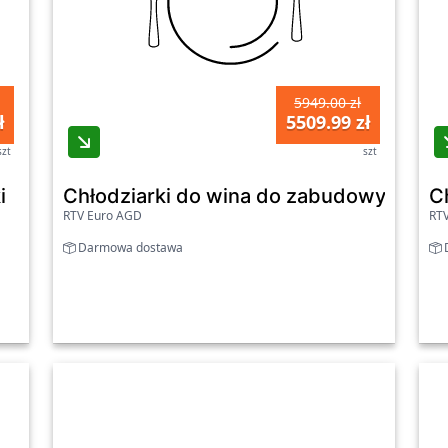
5949.00 zł
ł
5509.99 zł
szt
szt
i
Chłodziarki do wina do zabudowy - Si
C
RTV Euro AGD
RT
Darmowa dostawa
D