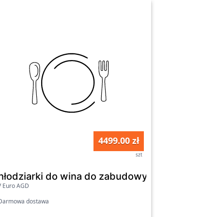
4499.00 zł
szt
hłodziarki do wina do zabudowy - Amica WCF2
V Euro AGD
armowa dostawa