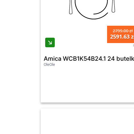
2799.00 zł
2591.63 z
Amica WCB1K54B24.1 24 butelk
OleOle