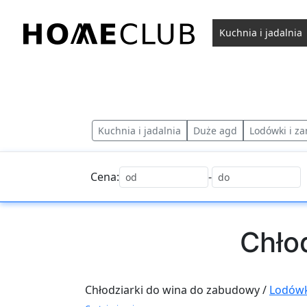
Przejdź
do
Kuchnia i jadalnia
treści
Homeclub
Kuchnia i jadalnia
Duże agd
Lodówki i za
Cena:
-
Chło
Chłodziarki do wina do zabudowy /
Lodówk