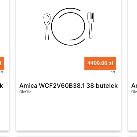
ł
4499.00 zł
szt
szt
k
Amica WCF2V60B38.1 38 butelek
A
OleOle
Ole