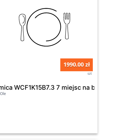
1990.00 zł
szt
mica WCF1K15B7.3 7 miejsc na butelki
Ole