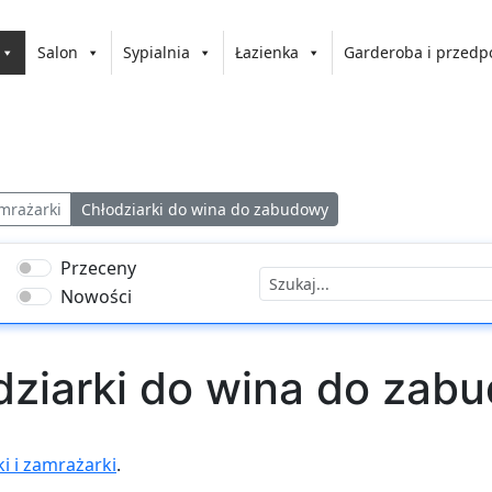
Salon
Sypialnia
Łazienka
Garderoba i przedp
mrażarki
Chłodziarki do wina do zabudowy
Przeceny
Nowości
dziarki do wina do zab
i i zamrażarki
.