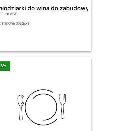
a WCF1K15B7.3 7 miejsc na butelki
hłodziarki do wina do zabudowy - Candy CCVB 
V Euro AGD
armowa dostawa
-8%