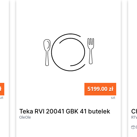
ł
5199.00 zł
szt
szt
Teka RVI 20041 GBK 41 butelek
C
OleOle
RT
D