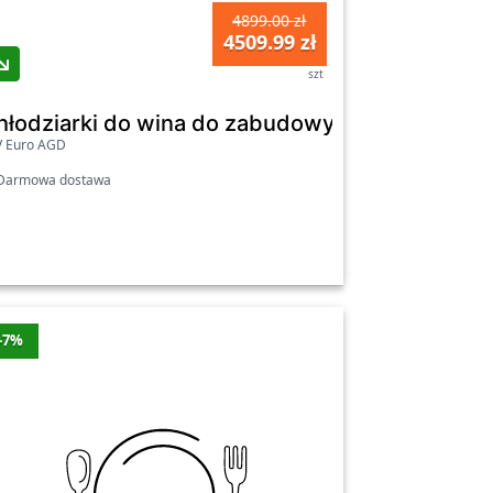
4899.00 zł
4509.99 zł
szt
a butelki
hłodziarki do wina do zabudowy - Haier Seria
V Euro AGD
armowa dostawa
-7%