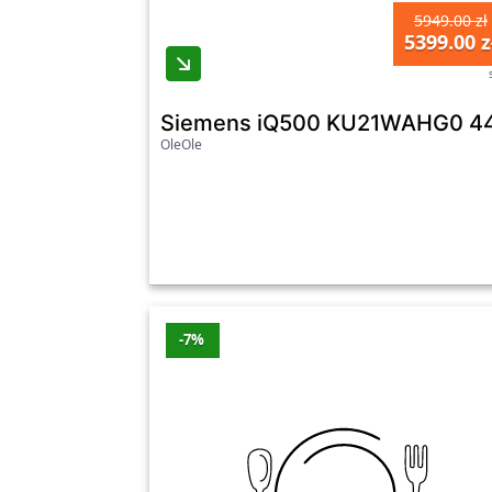
5949.00 zł
5399.00 z
Siemens iQ500 KU21WAHG0 44 
OleOle
-7%