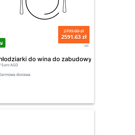
2799.00 zł
2591.63 zł
szt
emens iQ500 KU21WAHG0 44 butelki
hłodziarki do wina do zabudowy - Amica WCB1K
V Euro AGD
armowa dostawa