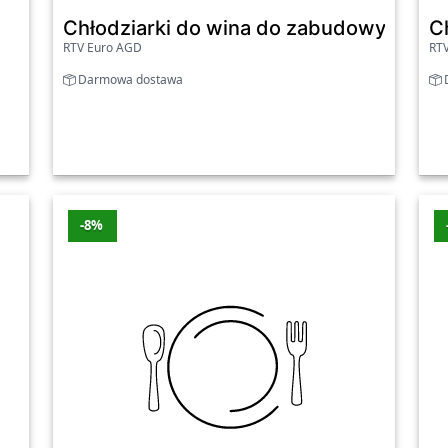
Chłodziarki do wina do zabudowy - Amic
C
RTV Euro AGD
RT
Darmowa dostawa
D
-8%