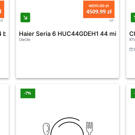
4899.00 zł
ł
4509.99 zł
szt
szt
butelki
Haier Seria 6 HUC44GDEH1 44 miejsca n
C
OleOle
RT
D
-7%