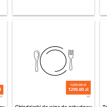
1295.00 zł
ł
1290.00 zł
szt
szt