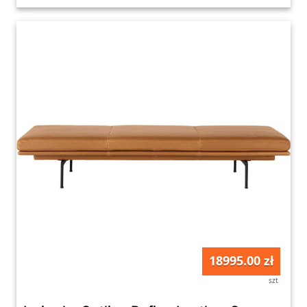
18995.00 zł
szt