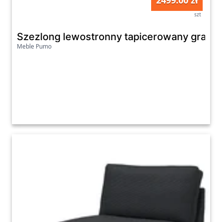
2499.00 zł
szt
Szezlong lewostronny tapicerowany grafito
Meble Pumo