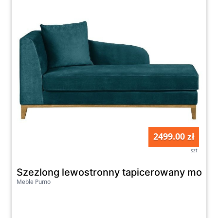
2499.00 zł
szt
Szezlong lewostronny tapicerowany morski 
Meble Pumo