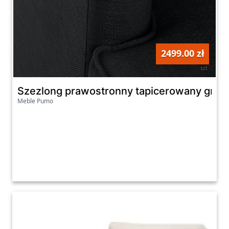
2499.00 zł
szt
Szezlong prawostronny tapicerowany grafit
Meble Pumo