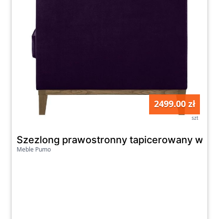
2499.00 zł
szt
Szezlong prawostronny tapicerowany welur
Meble Pumo