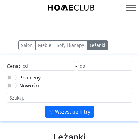
Przejdź
do
Homeclub
treści
Salon
Meble
Sofy i kanapy
Leżanki
Cena:
-
Przeceny
Nowości
Wszystkie filtry
Leżanki