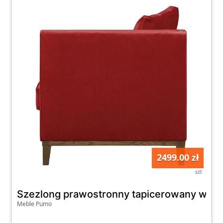
jak schowki na kubki czy kółka ułatwiające
przemieszczanie mebla. Nasze leżanki
wykonane są z wysokiej jakości materiałów,
co gwarantuje nie tylko stabilność i
wytrzymałość, ale także łatwość w utrzymaniu
czystości. Zachęcamy do zapoznania się z
naszą ofertą i znalezienia idealnej leżanki,
która spełni wszystkie Twoje oczekiwania i
zapewni Ci relaks na najwyższym poziomie.
2499.00 zł
szt
Szezlong prawostronny tapicerowany welu
Meble Pumo