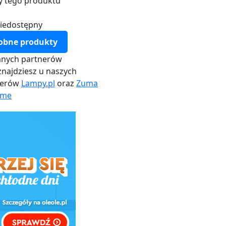
y tego produktu
iedostępny
obne produkty
nych partnerów
najdziesz u naszych
nerów
Lampy.pl
oraz
Zuma
me