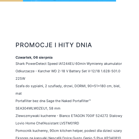
PROMOCJE I HITY DNIA
Czwartek, 06 sierpnia
Shark PowerDetect Speed IA1244EU 60min Wymienny akumulator
Odkurzacze - Karcher WD 2-18 V Battery Set V-12/18 1.628-501.0
225W
Szafa do sypialni, 2 szuflady, drzwi, DORMI, 90x51x180 cm, biel,
mat
Portafilter bez dna Sage the Naked Portafilter™
SEA304WLW0ZEU1, 58 mm
Zlewozmywaki kuchenne - Blanco ETAGON 700IF 524272 Stalowy
Lovio Home ChefAssistant LVSTM01RD
Pomocnik kuchenny, 90cm kitchen helper, podest dla dzieci szary
Ekspres na kapsułki Nescafé Dolce Gusto Genio S Plus KP340810