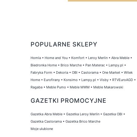
POPULARNE SKLEPY
Homla
•
Home and You
•
Komfort
•
Leroy Merlin
•
Abra Meble
•
Biedronka Home
•
Brico Marche
•
Pan Materac
•
Lampy.pl
•
Fabryka Form
•
Dekoria
•
OBI
•
Castorama
•
One Market
•
Witek
Home
•
Eurofirany
•
Konsimo
•
Lampy.pl
•
Visby
•
RTVEuroAGD
•
Ragaba
•
Meble Pumo
•
Meble MWM
•
Meble Makarowski
GAZETKI PROMOCYJNE
Gazetka Abra Meble
•
Gazetka Leroy Merlin
•
Gazetka OBI
•
Gazetka Castorama
•
Gazetka Brico Marche
Moje ulubione