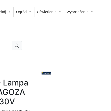
okój
Ogród
Oświetlenie
Wyposażenie
- Lampa
RAGOZA
230V