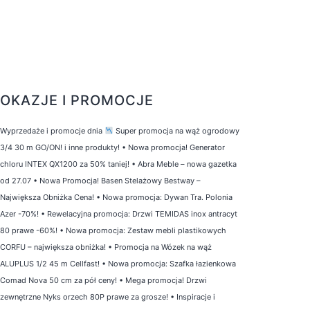
OKAZJE I PROMOCJE
Wyprzedaże i promocje dnia
Super promocja na wąż ogrodowy
3/4 30 m GO/ON! i inne produkty!
•
Nowa promocja! Generator
chloru INTEX QX1200 za 50% taniej!
•
Abra Meble – nowa gazetka
od 27.07
•
Nowa Promocja! Basen Stelażowy Bestway –
Największa Obniżka Cena!
•
Nowa promocja: Dywan Tra. Polonia
Azer -70%!
•
Rewelacyjna promocja: Drzwi TEMIDAS inox antracyt
80 prawe -60%!
•
Nowa promocja: Zestaw mebli plastikowych
CORFU – największa obniżka!
•
Promocja na Wózek na wąż
ALUPLUS 1/2 45 m Cellfast!
•
Nowa promocja: Szafka łazienkowa
Comad Nova 50 cm za pół ceny!
•
Mega promocja! Drzwi
zewnętrzne Nyks orzech 80P prawe za grosze!
•
Inspiracje i