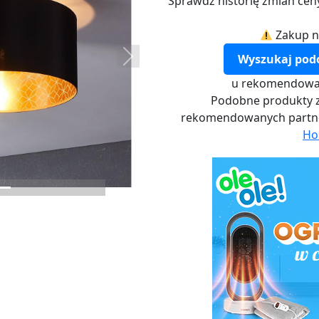
Sprawdź historię zmian cen
Zakup n
Wyszukaj pod
Next
u rekomendowa
Podobne produkty z
rekomendowanych part
Ho