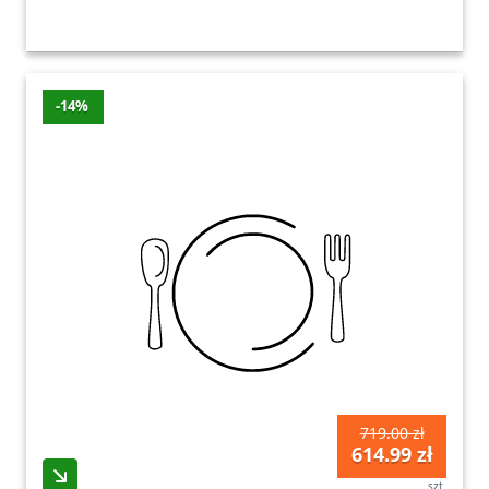
-14%
719.00 zł
614.99 zł
szt