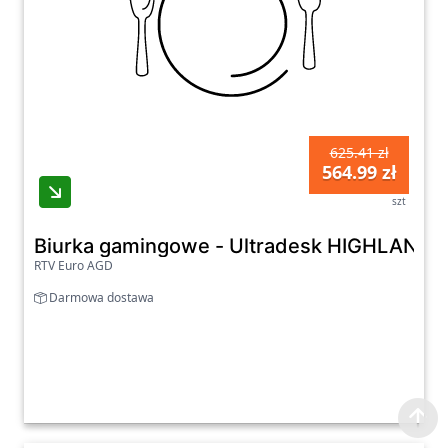
625.41 zł
564.99 zł
szt
Biurka gamingowe - Ultradesk HIGHLANDE
RTV Euro AGD
Darmowa dostawa