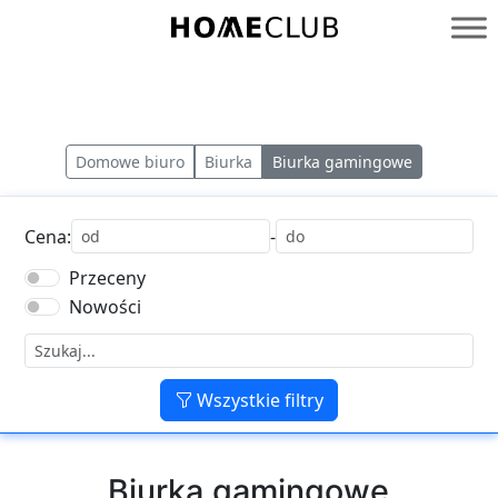
Przejdź
do
Homeclub
treści
Domowe biuro
Biurka
Biurka gamingowe
Cena:
-
Przeceny
Nowości
Wszystkie filtry
Biurka gamingowe