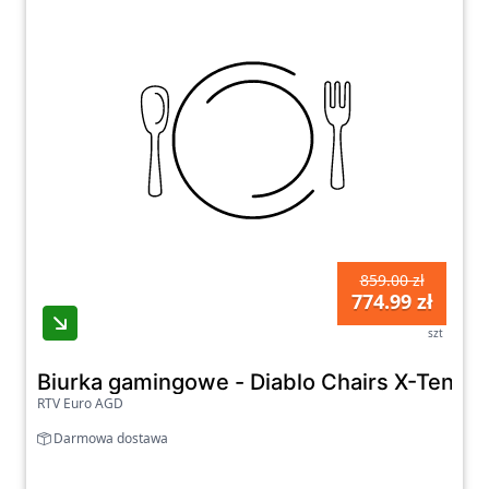
859.00 zł
774.99 zł
szt
Biurka gamingowe - Diablo Chairs X-Tensio
RTV Euro AGD
Darmowa dostawa