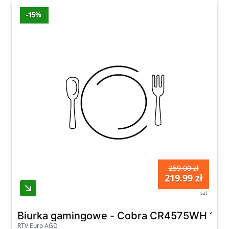
-15%
259.00 zł
219.99 zł
szt
Biurka gamingowe - Cobra CR4575WH 120c
RTV Euro AGD