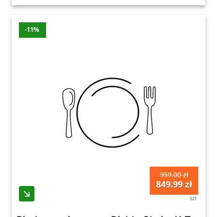
-11%
959.00 zł
849.99 zł
szt