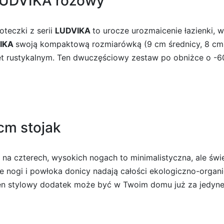
 LUDVIKA różowy
teczki z serii
LUDVIKA
to urocze urozmaicenie łazienki, w
IKA
swoją kompaktową rozmiarówką (9 cm średnicy, 8 cm
et rustykalnym. Ten dwuczęściowy zestaw po obniżce o -60%
cm stojak
na czterech, wysokich nogach to minimalistyczna, ale świ
e nogi i powłoka donicy nadają całości ekologiczno-organ
Ten stylowy dodatek może być w Twoim domu już za jedyne 