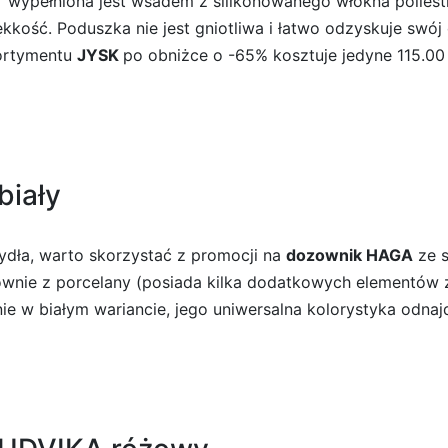
T
wypełniona jest wsadem z silikonowanego włókna polies
ść. Poduszka nie jest gniotliwa i łatwo odzyskuje swój or
ortymentu
JYSK
po obniżce o -65% kosztuje jedyne 115.00
biały
dła, warto skorzystać z promocji na
dozownik HAGA
ze 
ównie z porcelany (posiada kilka dodatkowych elementów 
 w białym wariancie, jego uniwersalna kolorystyka odnajd