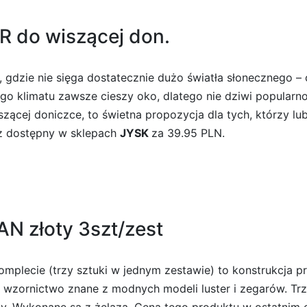
R do wiszącej don.
 gdzie nie sięga dostatecznie dużo światła słonecznego – 
o klimatu zawsze cieszy oko, dlatego nie dziwi popularno
cej doniczce, to świetna propozycja dla tych, którzy lubi
raz dostępny w sklepach
JYSK
za 39.95 PLN.
N złoty 3szt/zest
mplecie (trzy sztuki w jednym zestawie) to konstrukcja 
’ wzornictwo znane z modnych modeli luster i zegarów. Tr