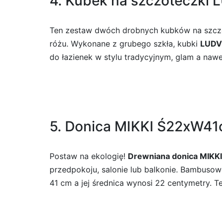
4. Kubek na szczoteczki
Ten zestaw dwóch drobnych kubków na szczo
różu. Wykonane z grubego szkła, kubki
LUDV
do łazienek w stylu tradycyjnym, glam a naw
5. Donica MIKKI Ś22xW41
Postaw na ekologię!
Drewniana donica MIKKI
przedpokoju, salonie lub balkonie. Bambusow
41 cm a jej średnica wynosi 22 centymetry. 