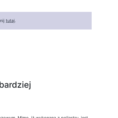
nij
tutaj
.
bardziej
zowym. Mimo, iż wykonana z poliestru, jest