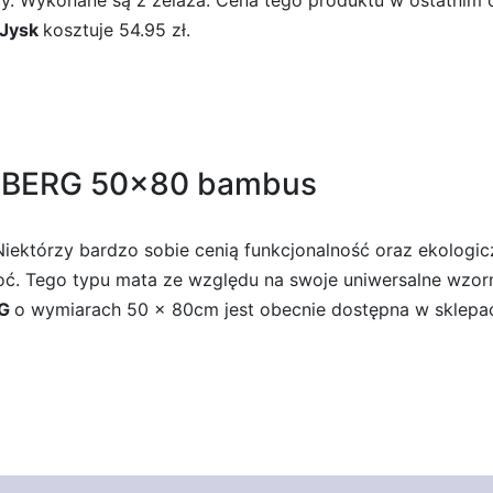
y. Wykonane są z żelaza. Cena tego produktu w ostatnim c
Jysk
kosztuje 54.95 zł.
IEBERG 50×80 bambus
i! Niektórzy bardzo sobie cenią funkcjonalność oraz ekolo
ć. Tego typu mata ze względu na swoje uniwersalne wzorni
RG
o wymiarach 50 x 80cm jest obecnie dostępna w sklep