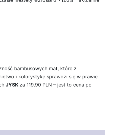
zasie niestety wzrosła o +120% – aktualnie
giczność bambusowych mat, które z
ctwo i kolorystykę sprawdzi się w prawie
ach
JYSK
za 119.90 PLN – jest to cena po