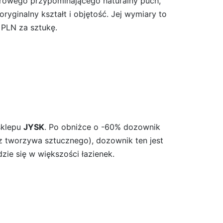
trowego przypominającego naturalny puch,
yginalny kształt i objętość. Jej wymiary to
 PLN za sztukę.
sklepu
JYSK
. Po obniżce o -60% dozownik
z tworzywa sztucznego), dozownik ten jest
zie się w większości łazienek.