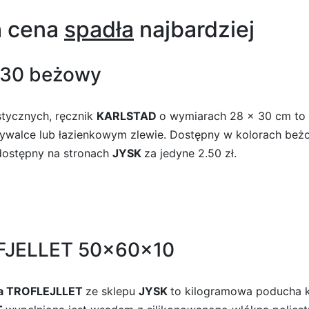
h cena
spadła
najbardziej
×30 beżowy
stycznych, ręcznik
KARLSTAD
o wymiarach 28 x 30 cm to 
mywalce lub łazienkowym zlewie. Dostępny w kolorach beżow
e dostępny na stronach
JYSK
za jedyne 2.50 zł.
FJELLET 50x60x10
a TROFLEJLLET
ze sklepu
JYSK
to kilogramowa poducha 