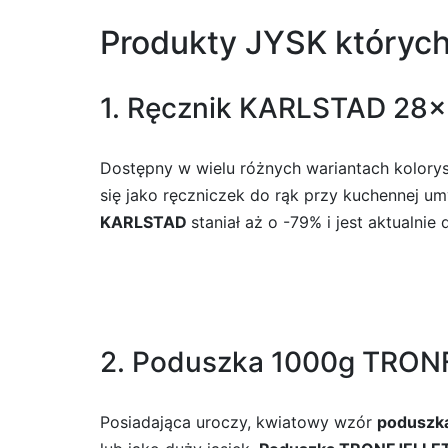
Produkty JYSK któryc
1. Ręcznik KARLSTAD 28
Dostępny w wielu różnych wariantach kolory
się jako ręczniczek do rąk przy kuchennej u
KARLSTAD
staniał aż o -79% i jest aktualni
2. Poduszka 1000g TRON
Posiadająca uroczy, kwiatowy wzór
poduszk