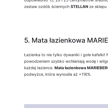
odpowiednio 15, 20 i 25 centymetrów średnic
zestaw ozdób ściennych
STELLAN
ze sklepu
5. Mata łazienkowa MAR
Łazienka to nie tylko dywaniki i gołe kafelk
powodzeniem szybko wchłaniają wodę i wilgo
każdej łazience.
Mata łazienkowa MARIEBE
podwyżce, która wynosiła aż +116%.