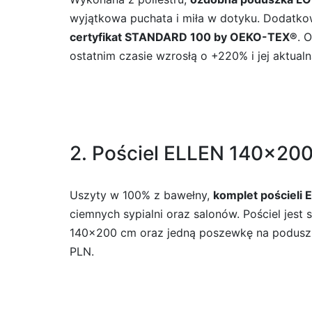
wyjątkowa puchata i miła w dotyku. Dodatkow
certyfikat STANDARD 100 by OEKO-TEX®
. 
ostatnim czasie wzrosłą o +220% i jej aktual
2. Pościel ELLEN 140×200
Uszyty w 100% z bawełny,
komplet pościeli 
ciemnych sypialni oraz salonów. Pościel je
140×200 cm oraz jedną poszewkę na poduszkę
PLN.