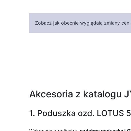
Zobacz jak obecnie wyglądają zmiany cen p
Akcesoria z katalogu
J
1. Poduszka ozd. LOTUS 
Wykonana z poliestru,
ozdobna poduszka L