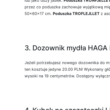
lub jako duży jasiek.
Poduszka TRONFJELLE
przez co poduszka zachowuje wyjątkową miękko
50x60x17 cm.
Poduszka TROFLEJLLET
z as
3. Dozownik mydła HAGA 
Jeżeli potrzebujesz nowego dozownika do my
ten kosztuje jedyne 20.00 PLN! Wykonany gł
wysoki na 19 centymetrów. Dostępny wyłącznie