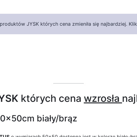
roduktów JYSK których cena zmieniła się najbardziej. Klik
YSK
których cena
wzrosła
naj
50x50cm biały/brąz
OTUS
o wymiarach 50×50 dostępna jest w kolorze biało-brą