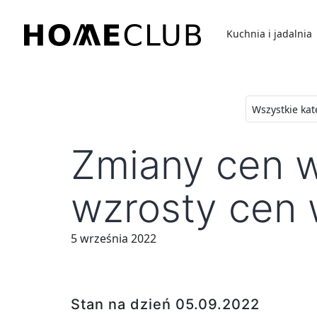
Przejdź
do
Kuchnia i jadalnia
treści
Homeclub
Zmiany cen w
wzrosty cen 
5 września 2022
Stan na dzień 05.09.2022