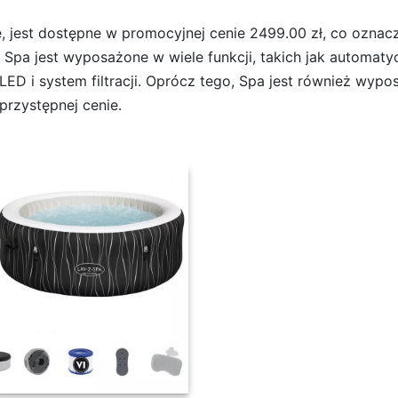
 jest dostępne w promocyjnej cenie 2499.00 zł, co oznac
Spa jest wyposażone w wiele funkcji, takich jak automat
e LED i system filtracji. Oprócz tego, Spa jest również w
rzystępnej cenie.
d 1,96x0,66 m 60059