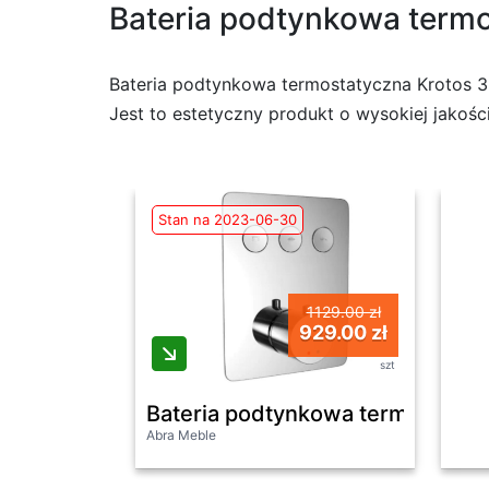
Bateria podtynkowa termo
Bateria podtynkowa termostatyczna Krotos 3-
Jest to estetyczny produkt o wysokiej jakośc
Stan na 2023-06-30
1129.00 zł
929.00 zł
szt
Bateria podtynkowa termostatyc
Abra Meble