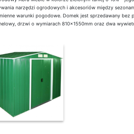
wania narzędzi ogrodowych i akcesoriów między sezonami
zmienne warunki pogodowe. Domek jest sprzedawany bez p
elowy, drzwi o wymiarach 810x1550mm oraz dwa wywietrz
wym. 1221X2020X1805 zielony