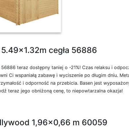
0
 5.49×1.32m cegła 56886
6886 teraz dostępny taniej o -21%! Czas relaksu i odpoc
wni Ci wspaniałą zabawę i wyciszenie po długim dniu. Meta
małość i odporność na przebicia. Basen jest wyposażony 
 teraz jego obniżoną cenę, to niepowtarzalna okazja!
llywood 1,96×0,66 m 60059