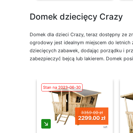
Domek dziecięcy Crazy
Domek dla dzieci Crazy, teraz dostępny ze z
ogrodowy jest idealnym miejscem do letnich
dziecięcych zabawek, dodając porządku i prz
zabezpieczyć bejcą lub lakierem. Domek posi
Stan na 2023-06-30
3359.00 zł
2299.00 zł
szt