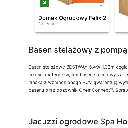
szt
Domek Ogrodowy Felix 290x29
Abra Meble
Basen stelażowy z pompą
Basen stelażowy BESTWAY 5.49×1.32m cegła 5
jakości materiałów, ten basen stelażowy zape
niecka z wzmocnionego PCV gwarantują wytrzy
basenu oraz dozownik ChemConnect™. Sprawdź
Jacuzzi ogrodowe Spa Ho