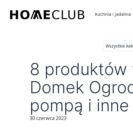
Przejdź
do
Kuchnia i jadalnia
treści
Homeclub
8 produktów 
Domek Ogrodo
pompą i inne
30 czerwca 2023