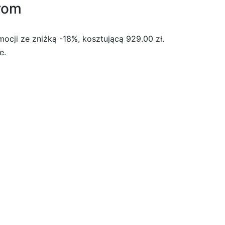
rom
cji ze zniżką -18%, kosztującą 929.00 zł.
e.