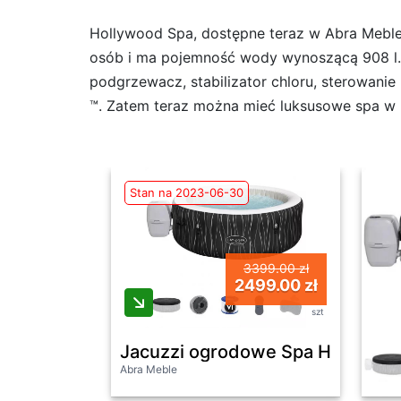
Hollywood Spa, dostępne teraz w Abra Meble,
osób i ma pojemność wody wynoszącą 908 l. 
podgrzewacz, stabilizator chloru, sterowani
™. Zatem teraz można mieć luksusowe spa w p
Stan na 2023-06-30
3399.00 zł
2499.00 zł
szt
Jacuzzi ogrodowe Spa Hollywoo
Abra Meble