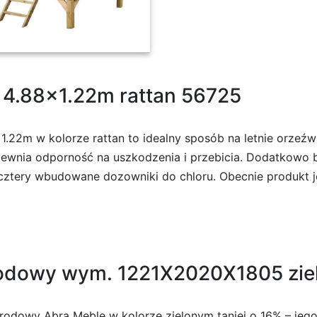
 4.88×1.22m rattan 56725
22m w kolorze rattan to idealny sposób na letnie orzeźwi
pewnia odporność na uszkodzenia i przebicia. Dodatkowo 
 cztery wbudowane dozowniki do chloru. Obecnie produkt j
odowy wym. 1221X2020X1805 zie
dowy Abra Meble w kolorze zielonym taniej o 16% – jego 