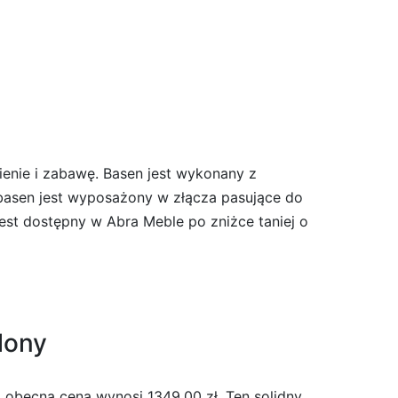
enie i zabawę. Basen jest wykonany z
basen jest wyposażony w złącza pasujące do
est dostępny w Abra Meble po zniżce taniej o
lony
obecna cena wynosi 1349.00 zł. Ten solidny