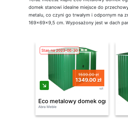
domek stanowi idealne miejsce do przechowy
metalu, co czyni go trwałym i odpornym na 
169x69x9,5 cm. Wyposażony jest w dach pan
Stan na 2023-06-30
1599.00 zł
1349.00 zł
szt
Eco metalowy domek ogrodowy 
Abra Meble