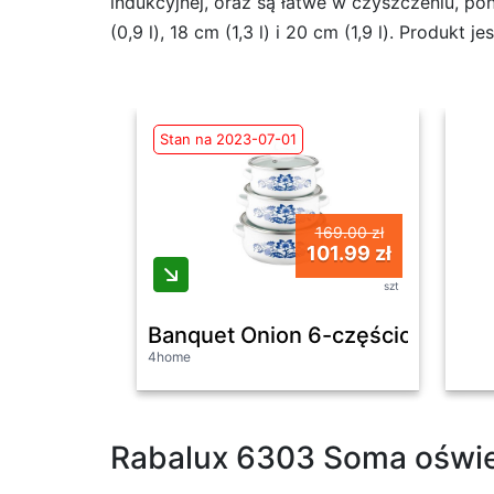
indukcyjnej, oraz są łatwe w czyszczeniu, p
(0,9 l), 18 cm (1,3 l) i 20 cm (1,9 l). Produkt 
Stan na 2023-07-01
169.00 zł
101.99 zł
szt
Banquet Onion 6-częściowy zes
4home
Rabalux 6303 Soma oświet