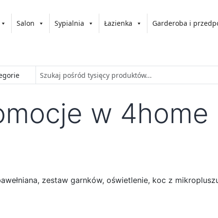
Salon
Sypialnia
Łazienka
Garderoba i przedp
romocje w 4home
awełniana, zestaw garnków, oświetlenie, koc z mikropluszu