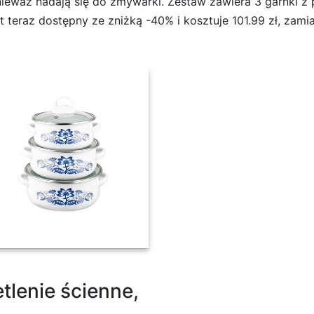
onieważ nadają się do zmywarki. Zestaw zawiera 3 garnki 
jest teraz dostępny ze zniżką -40% i kosztuje 101.99 zł, zamia
taw garnków,
lenie ścienne,