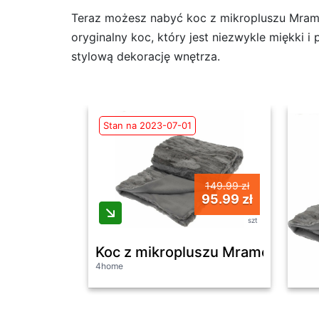
Teraz możesz nabyć koc z mikropluszu Mramor
oryginalny koc, który jest niezwykle miękki i
stylową dekorację wnętrza.
Stan na 2023-07-01
149.99 zł
95.99 zł
szt
Koc z mikropluszu Mramor szary,
4home