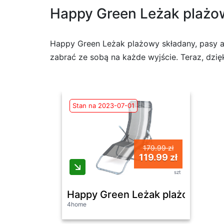
Happy Green Leżak plażow
Happy Green Leżak plażowy składany, pasy an
zabrać ze sobą na każde wyjście. Teraz, dzię
Stan na 2023-07-01
179.99 zł
119.99 zł
szt
Happy Green Leżak plażowy skła
4home