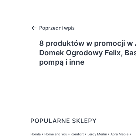
Nawigacja
Poprzedni wpis
wpisu
8 produktów w promocji w 
Domek Ogrodowy Felix, Bas
pompą i inne
POPULARNE SKLEPY
Homla
•
Home and You
•
Komfort
•
Leroy Merlin
•
Abra Meble
•