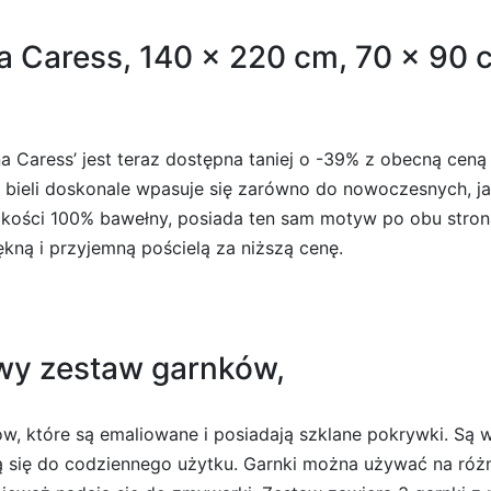
 Caress, 140 x 220 cm, 70 x 90 
 Caress’ jest teraz dostępna taniej o -39% z obecną ceną
i bieli doskonale wpasuje się zarówno do nowoczesnych, ja
jakości 100% bawełny, posiada ten sam motyw po obu stron
ękną i przyjemną pościelą za niższą cenę.
wy zestaw garnków,
, które są emaliowane i posiadają szklane pokrywki. Są wy
ają się do codziennego użytku. Garnki można używać na róż