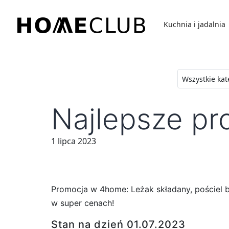
Przejdź
do
Kuchnia i jadalnia
treści
Homeclub
Najlepsze p
1 lipca 2023
Promocja w 4home: Leżak składany, pościel b
w super cenach!
Stan na dzień 01.07.2023