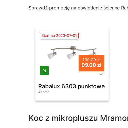
Sprawdź promocję na oświetlenie ścienne Ra
Stan na 2023-07-01
139.00 zł
99.00 zł
szt
Rabalux 6303 punktowe o
4home
Koc z mikropluszu Mramor