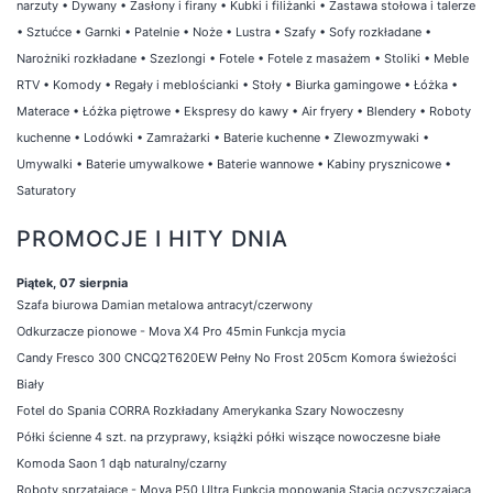
narzuty
•
Dywany
•
Zasłony i firany
•
Kubki i filiżanki
•
Zastawa stołowa i talerze
•
Sztućce
•
Garnki
•
Patelnie
•
Noże
•
Lustra
•
Szafy
•
Sofy rozkładane
•
Narożniki rozkładane
•
Szezlongi
•
Fotele
•
Fotele z masażem
•
Stoliki
•
Meble
RTV
•
Komody
•
Regały i meblościanki
•
Stoły
•
Biurka gamingowe
•
Łóżka
•
Materace
•
Łóżka piętrowe
•
Ekspresy do kawy
•
Air fryery
•
Blendery
•
Roboty
kuchenne
•
Lodówki
•
Zamrażarki
•
Baterie kuchenne
•
Zlewozmywaki
•
Umywalki
•
Baterie umywalkowe
•
Baterie wannowe
•
Kabiny prysznicowe
•
Saturatory
PROMOCJE I HITY DNIA
Piątek, 07 sierpnia
Szafa biurowa Damian metalowa antracyt/czerwony
Odkurzacze pionowe - Mova X4 Pro 45min Funkcja mycia
Candy Fresco 300 CNCQ2T620EW Pełny No Frost 205cm Komora świeżości
Biały
Fotel do Spania CORRA Rozkładany Amerykanka Szary Nowoczesny
Półki ścienne 4 szt. na przyprawy, książki półki wiszące nowoczesne białe
Komoda Saon 1 dąb naturalny/czarny
Roboty sprzątające - Mova P50 Ultra Funkcja mopowania Stacja oczyszczająca