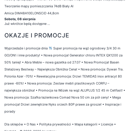
Tworzenie mapy pomieszczenia 74dB Biały AI
Amica DIM48A10ELONSCiD 44,8cm
Sobota, 08 sierpnia
Już wkrótce będą dostępne ...
OKAZJE I PROMOCJE
Wyprzedaże i promocje dnia
Super promocja na wąż ogrodowy 3/4 30 m
GO/ON! i inne produkty!
•
Nowa promocja! Generator chloru INTEX QX1200 za
50% taniej!
•
Abra Meble – nowa gazetka od 27.07
•
Nowa Promocja! Basen
Stelażowy Bestway – Największa Obniżka Cena!
•
Nowa promocja: Dywan Tra.
Polonia Azer -70%!
•
Rewelacyjna promocja: Drzwi TEMIDAS inox antracyt 80
prawe -60%!
•
Nowa promocja: Zestaw mebli plastikowych CORFU –
największa obniżka!
•
Promocja na Wózek na wąż ALUPLUS 1/2 45 m Cellfast!
•
Nowa promocja: Szafka łazienkowa Comad Nova 50 cm za pół ceny!
•
Mega
promocja! Drzwi zewnętrzne Nyks orzech 80P prawe za grosze!
•
Inspiracje i
porady
Dla sklepów
•
O Nas
•
Polityka prywatności
•
Mapa kategorii
•
Licencje
•