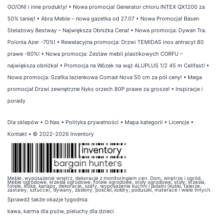
GO/ON! i inne produkty!
•
Nowa promocja! Generator chloru INTEX QX1200 za
50% taniej!
•
Abra Meble – nowa gazetka od 27.07
•
Nowa Promocja! Basen
Stelażowy Bestway – Największa Obniżka Cena!
•
Nowa promocja: Dywan Tra.
Polonia Azer -70%!
•
Rewelacyjna promocja: Drzwi TEMIDAS inox antracyt 80
prawe -60%!
•
Nowa promocja: Zestaw mebli plastikowych CORFU –
największa obniżka!
•
Promocja na Wózek na wąż ALUPLUS 1/2 45 m Cellfast!
•
Nowa promocja: Szafka łazienkowa Comad Nova 50 cm za pół ceny!
•
Mega
promocja! Drzwi zewnętrzne Nyks orzech 80P prawe za grosze!
•
Inspiracje i
porady
Dla sklepów
•
O Nas
•
Polityka prywatności
•
Mapa kategorii
•
Licencje
•
Kontakt
• © 2022-2026 Inventory
Meble, wyposażenie wnętrz, dekoracje z monitoringiem cen. Dom, wnętrze i ogród.
Meble ogrodowe, krzesła ogrodowe, fotele ogrodowe, stoły ogrodowe, stoły, krzesła,
fotele, łóżka, kanapy, dekoracje, szafy, wyposażenie kuchni i jadalni (kubki, talerze,
zastawy, sztućce), dywany, zasłony, pościel, kołdry, poduszki, materace i wiele innych.
Sprawdź także
okazje tygodnia
:
kawa
,
karma dla psów
,
pieluchy dla dzieci