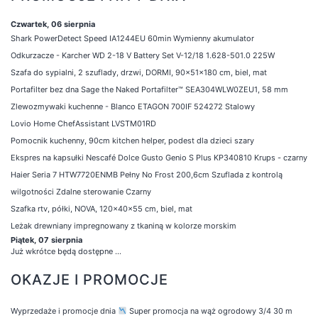
Czwartek, 06 sierpnia
Shark PowerDetect Speed IA1244EU 60min Wymienny akumulator
Odkurzacze - Karcher WD 2-18 V Battery Set V-12/18 1.628-501.0 225W
Szafa do sypialni, 2 szuflady, drzwi, DORMI, 90x51x180 cm, biel, mat
Portafilter bez dna Sage the Naked Portafilter™ SEA304WLW0ZEU1, 58 mm
Zlewozmywaki kuchenne - Blanco ETAGON 700IF 524272 Stalowy
Lovio Home ChefAssistant LVSTM01RD
Pomocnik kuchenny, 90cm kitchen helper, podest dla dzieci szary
Ekspres na kapsułki Nescafé Dolce Gusto Genio S Plus KP340810 Krups - czarny
Haier Seria 7 HTW7720ENMB Pełny No Frost 200,6cm Szuflada z kontrolą
wilgotności Zdalne sterowanie Czarny
Szafka rtv, półki, NOVA, 120x40x55 cm, biel, mat
Leżak drewniany impregnowany z tkaniną w kolorze morskim
Piątek, 07 sierpnia
Już wkrótce będą dostępne ...
OKAZJE I PROMOCJE
Wyprzedaże i promocje dnia
Super promocja na wąż ogrodowy 3/4 30 m