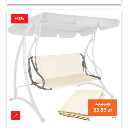
+13%
47.49 zł
53.89 zł
szt