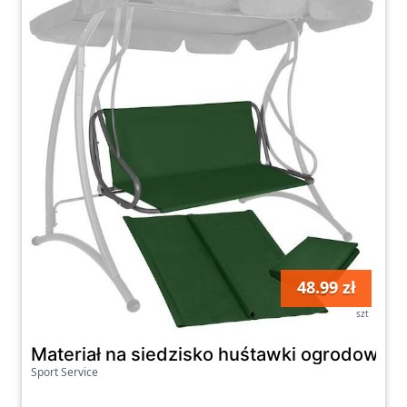
kategorią Siedziska na naszej platformie
zakupowej i wybierania produktów, które
spełnią Twoje oczekiwania. Dzięki nim
stworzysz wyjątkową przestrzeń do
wypoczynku i relaksu na świeżym powietrzu.
Odkryj naszą ofertę i ciesz się komfortem
oraz wygodą, jaką mogą zapewnić nasze
siedziska już dziś!
48.99 zł
szt
Materiał na siedzisko huśtawki ogrodowej
Sport Service