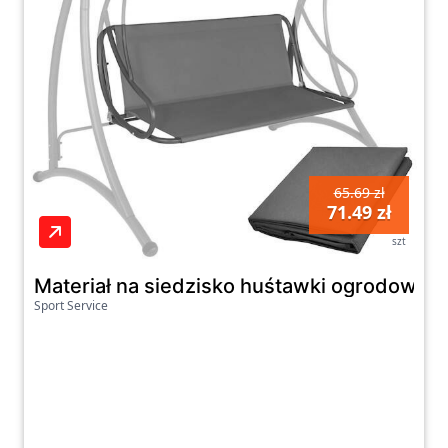
65.69 zł
71.49 zł
szt
Materiał na siedzisko huśtawki ogrodowej 
Sport Service