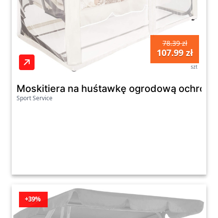
78.39 zł
107.99 zł
szt
Moskitiera na huśtawkę ogrodową ochronn
Sport Service
+39%