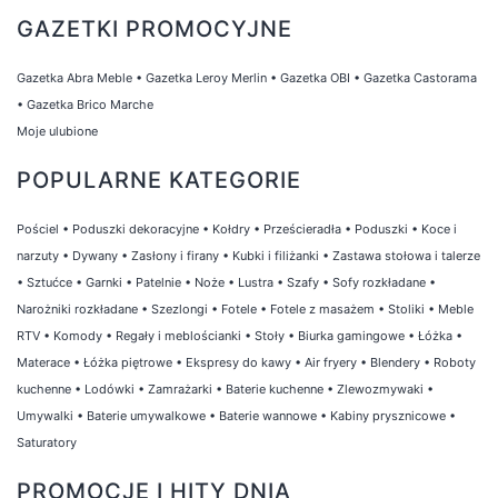
GAZETKI PROMOCYJNE
Gazetka Abra Meble
•
Gazetka Leroy Merlin
•
Gazetka OBI
•
Gazetka Castorama
•
Gazetka Brico Marche
Moje ulubione
POPULARNE KATEGORIE
Pościel
•
Poduszki dekoracyjne
•
Kołdry
•
Prześcieradła
•
Poduszki
•
Koce i
narzuty
•
Dywany
•
Zasłony i firany
•
Kubki i filiżanki
•
Zastawa stołowa i talerze
•
Sztućce
•
Garnki
•
Patelnie
•
Noże
•
Lustra
•
Szafy
•
Sofy rozkładane
•
Narożniki rozkładane
•
Szezlongi
•
Fotele
•
Fotele z masażem
•
Stoliki
•
Meble
RTV
•
Komody
•
Regały i meblościanki
•
Stoły
•
Biurka gamingowe
•
Łóżka
•
Materace
•
Łóżka piętrowe
•
Ekspresy do kawy
•
Air fryery
•
Blendery
•
Roboty
kuchenne
•
Lodówki
•
Zamrażarki
•
Baterie kuchenne
•
Zlewozmywaki
•
Umywalki
•
Baterie umywalkowe
•
Baterie wannowe
•
Kabiny prysznicowe
•
Saturatory
PROMOCJE I HITY DNIA