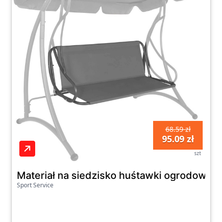
68.59 zł
95.09 zł
szt
Materiał na siedzisko huśtawki ogrodowej
Sport Service