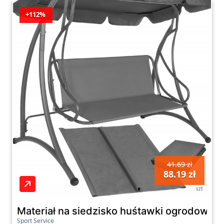
+112%
41.69 zł
88.19 zł
szt
Materiał na siedzisko huśtawki ogrodowej
Sport Service