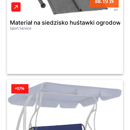
88.19 zł
szt
Materiał na siedzisko huśtawki ogrodowej
Sport Service
+57%