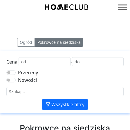
Przejdź
do
Homeclub
treści
Ogród
Pokrowce na siedziska
Cena:
-
Przeceny
Nowości
Wszystkie filtry
Pokrowce na siedziska