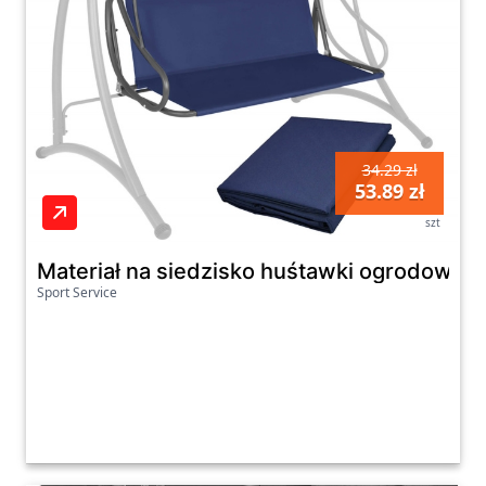
34.29 zł
53.89 zł
szt
Materiał na siedzisko huśtawki ogrodowej
Sport Service