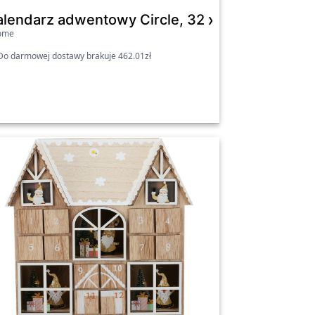
alendarz adwentowy Circle, 32 x 6,4 cm
ome
o darmowej dostawy brakuje 462.01zł