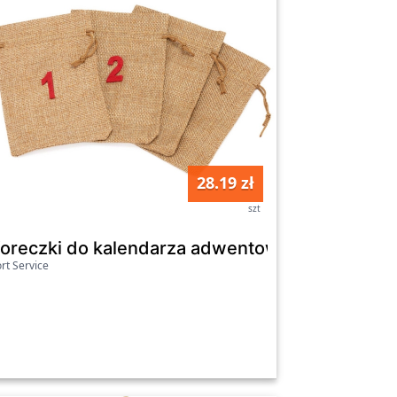
28.19 zł
szt
ało-srebrny, 60 x 120 cm
oreczki do kalendarza adwentowego 24 szt. de
rt Service