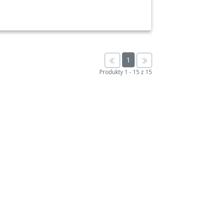
1
Produkty
1
-
15
z
15