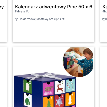
wy Samochód, 40 cm
Kalendarz adwentowy Pine 50 x 69 cm
K
Fabryka Form
4h
Do darmowej dostawy brakuje 47zł
D