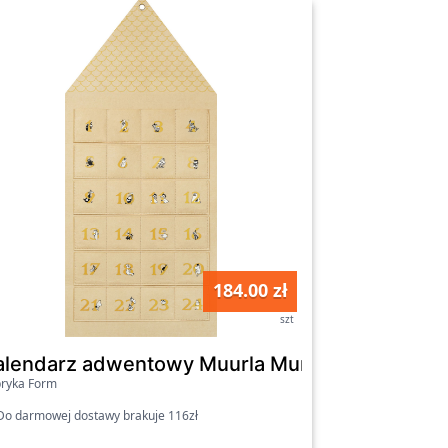
184.00 zł
szt
zt. dekoracja świąteczna, domek
alendarz adwentowy Muurla Muminki Moominh
ryka Form
o darmowej dostawy brakuje 116zł