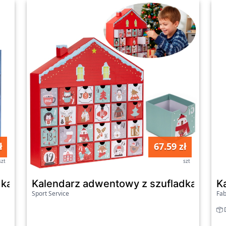
ł
67.59 zł
szt
szt
kami 24szt. dekoracja świąteczna
Kalendarz adwentowy z szufladkami 24s
K
Sport Service
Fab
D