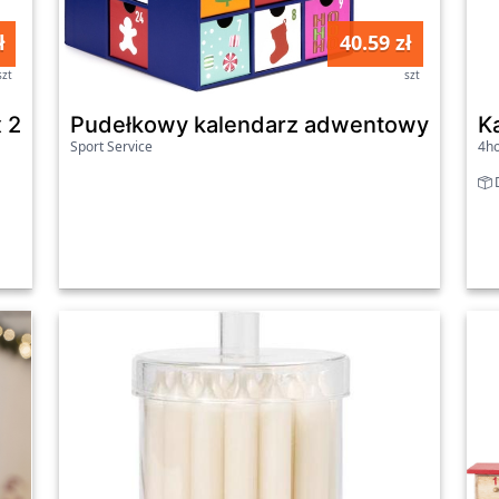
ł
40.59 zł
szt
szt
 26 x 6,5 cm
Pudełkowy kalendarz adwentowy z szufl
K
Sport Service
4h
D