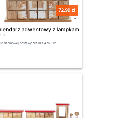
72.99 zł
szt
adkami 24 szt. do uzupełnienia, dekoracja świ
alendarz adwentowy z lampkami LED Santa´s ho
ome
o darmowej dostawy brakuje 426.01zł