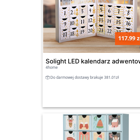
117.99 z
Solight LED kalendarz adwento
4home
Do darmowej dostawy brakuje 381.01zł