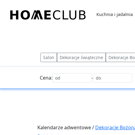
Przejdź
do
Kuchnia i jadalnia
treści
Homeclub
Salon
Dekoracje świąteczne
Dekoracje B
Cena:
-
Kalendarze adwentowe /
Dekoracje Bożon