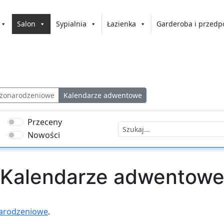
Salon
Sypialnia
Łazienka
Garderoba i przedp
ożonarodzeniowe
Kalendarze adwentowe
Przeceny
Nowości
Kalendarze adwentow
arodzeniowe
.