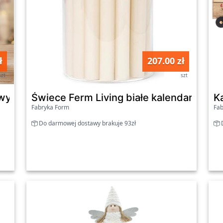
ł
207.00 zł
szt
szt
wy Książka, 8x LED, 40 x 30 cm, 2x AAA
Świece Ferm Living białe kalendarz adw
K
Fabryka Form
Fab
Do darmowej dostawy brakuje 93zł
D