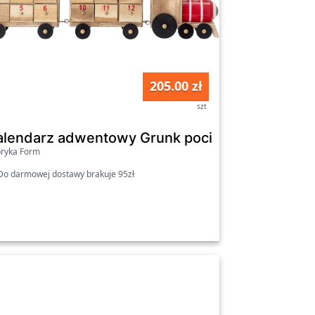
205.00 zł
szt
entowy 24 szt.
alendarz adwentowy Grunk pociąg 46 cm
ryka Form
o darmowej dostawy brakuje 95zł