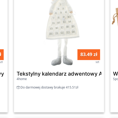
ł
83.49 zł
szt
szt
y Winter moments, 25,7x 6,4 x 38,3 cm
Tekstylny kalendarz adwentowy Anioł bi
W
4home
Spo
Do darmowej dostawy brakuje 415.51zł