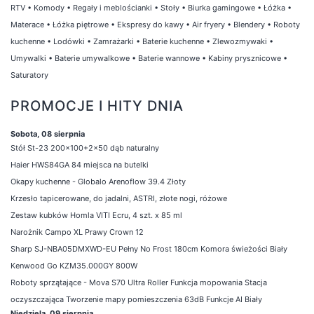
RTV
•
Komody
•
Regały i meblościanki
•
Stoły
•
Biurka gamingowe
•
Łóżka
•
Materace
•
Łóżka piętrowe
•
Ekspresy do kawy
•
Air fryery
•
Blendery
•
Roboty
kuchenne
•
Lodówki
•
Zamrażarki
•
Baterie kuchenne
•
Zlewozmywaki
•
Umywalki
•
Baterie umywalkowe
•
Baterie wannowe
•
Kabiny prysznicowe
•
Saturatory
PROMOCJE I HITY DNIA
Sobota, 08 sierpnia
Stół St-23 200x100+2x50 dąb naturalny
Haier HWS84GA 84 miejsca na butelki
Okapy kuchenne - Globalo Arenoflow 39.4 Złoty
Krzesło tapicerowane, do jadalni, ASTRI, złote nogi, różowe
Zestaw kubków Homla VITI Ecru, 4 szt. x 85 ml
Narożnik Campo XL Prawy Crown 12
Sharp SJ-NBA05DMXWD-EU Pełny No Frost 180cm Komora świeżości Biały
Kenwood Go KZM35.000GY 800W
Roboty sprzątające - Mova S70 Ultra Roller Funkcja mopowania Stacja
oczyszczająca Tworzenie mapy pomieszczenia 63dB Funkcje AI Biały
Niedziela, 09 sierpnia