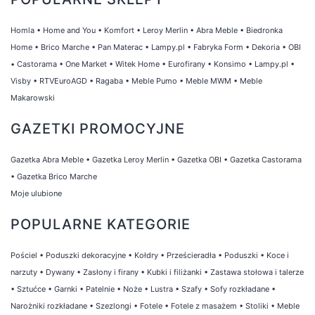
Homla
•
Home and You
•
Komfort
•
Leroy Merlin
•
Abra Meble
•
Biedronka
Home
•
Brico Marche
•
Pan Materac
•
Lampy.pl
•
Fabryka Form
•
Dekoria
•
OBI
•
Castorama
•
One Market
•
Witek Home
•
Eurofirany
•
Konsimo
•
Lampy.pl
•
Visby
•
RTVEuroAGD
•
Ragaba
•
Meble Pumo
•
Meble MWM
•
Meble
Makarowski
GAZETKI PROMOCYJNE
Gazetka Abra Meble
•
Gazetka Leroy Merlin
•
Gazetka OBI
•
Gazetka Castorama
•
Gazetka Brico Marche
Moje ulubione
POPULARNE KATEGORIE
Pościel
•
Poduszki dekoracyjne
•
Kołdry
•
Prześcieradła
•
Poduszki
•
Koce i
narzuty
•
Dywany
•
Zasłony i firany
•
Kubki i filiżanki
•
Zastawa stołowa i talerze
•
Sztućce
•
Garnki
•
Patelnie
•
Noże
•
Lustra
•
Szafy
•
Sofy rozkładane
•
Narożniki rozkładane
•
Szezlongi
•
Fotele
•
Fotele z masażem
•
Stoliki
•
Meble