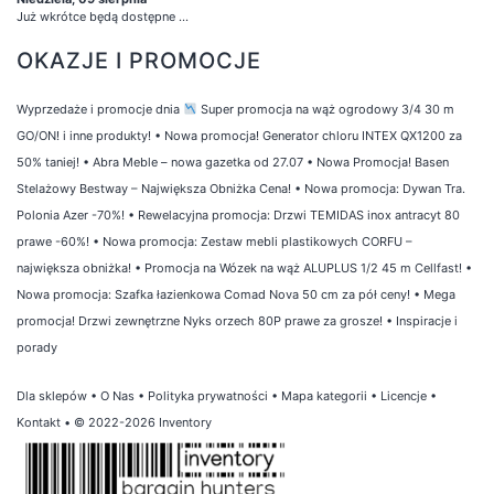
Już wkrótce będą dostępne ...
OKAZJE I PROMOCJE
Wyprzedaże i promocje dnia
Super promocja na wąż ogrodowy 3/4 30 m
GO/ON! i inne produkty!
•
Nowa promocja! Generator chloru INTEX QX1200 za
50% taniej!
•
Abra Meble – nowa gazetka od 27.07
•
Nowa Promocja! Basen
Stelażowy Bestway – Największa Obniżka Cena!
•
Nowa promocja: Dywan Tra.
Polonia Azer -70%!
•
Rewelacyjna promocja: Drzwi TEMIDAS inox antracyt 80
prawe -60%!
•
Nowa promocja: Zestaw mebli plastikowych CORFU –
największa obniżka!
•
Promocja na Wózek na wąż ALUPLUS 1/2 45 m Cellfast!
•
Nowa promocja: Szafka łazienkowa Comad Nova 50 cm za pół ceny!
•
Mega
promocja! Drzwi zewnętrzne Nyks orzech 80P prawe za grosze!
•
Inspiracje i
porady
Dla sklepów
•
O Nas
•
Polityka prywatności
•
Mapa kategorii
•
Licencje
•
Kontakt
• © 2022-2026 Inventory