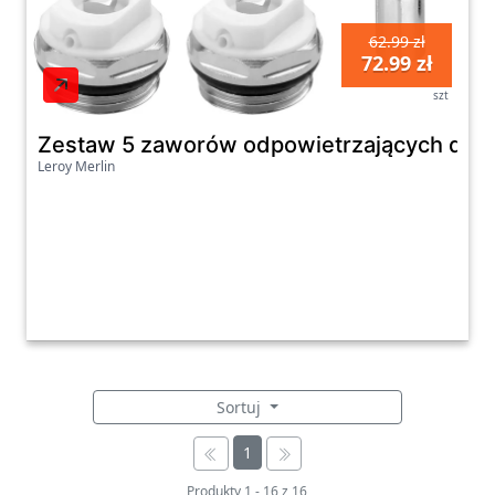
62.99 zł
72.99 zł
szt
Zestaw 5 zaworów odpowietrzających do kl
Leroy Merlin
Sortuj
1
Produkty
1
-
16
z
16