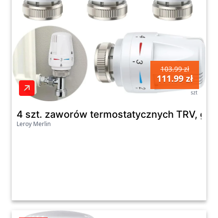
103.99 zł
111.99 zł
szt
4 szt. zaworów termostatycznych TRV, gło
Leroy Merlin