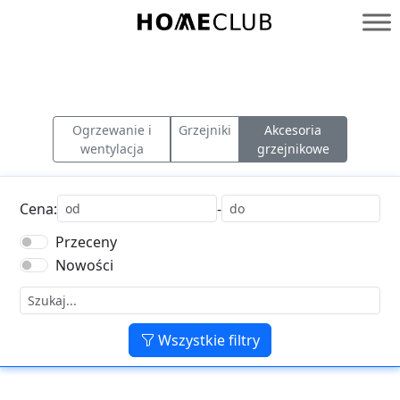
Przejdź
do
Homeclub
treści
Ogrzewanie i
Grzejniki
Akcesoria
wentylacja
grzejnikowe
Cena:
-
Przeceny
Nowości
Wszystkie filtry