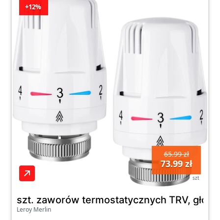
+12%
65.99 zł
73.99 zł
szt
szt. zaworów termostatycznych TRV, głowi
Leroy Merlin