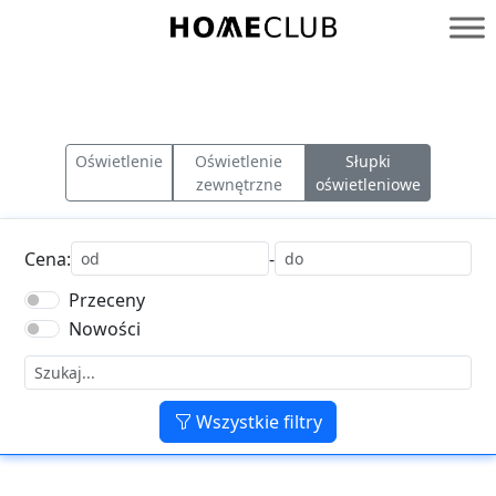
Przejdź
do
Homeclub
treści
Oświetlenie
Oświetlenie
Słupki
zewnętrzne
oświetleniowe
Cena:
-
Przeceny
Nowości
Wszystkie filtry