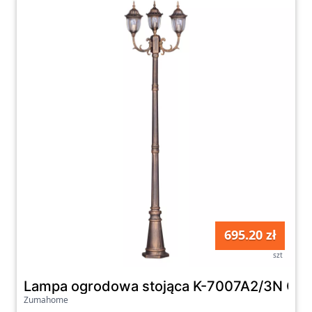
aranżacji swojego ogrodu. Dopracowane
materiały wykonania oraz solidne konstrukcje
sprawią, że korzystanie z naszych produktów
będzie czystą przyjemnością przez wiele lat.
Dodatkowo, w naszej kategorii Słupki
oświetleniowe znajdziesz także różnorodne
akcesoria i dodatki, które pozwolą Ci jeszcze
bardziej spersonalizować oświetlenie w
swoim ogrodzie. Zachęcamy do zapoznania
się z naszą ofertą i wybrania idealnego
oświetlenia zewnętrznego, które spełni
wszystkie Twoje oczekiwania i doda
695.20 zł
magicznego blasku Twojej przestrzeni.
szt
Lampa ogrodowa stojąca K-7007A2/3N C
Zumahome