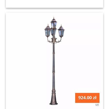
924.00 zł
szt