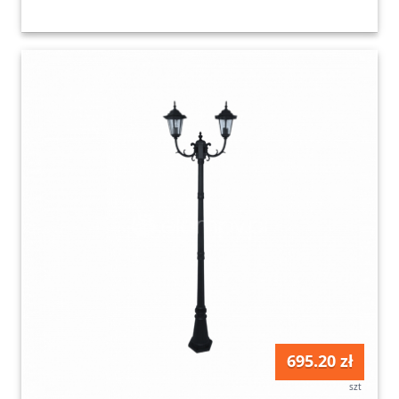
695.20 zł
szt