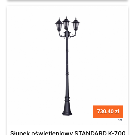
730.40 zł
szt
Słupek oświetleniowy STANDARD K-7009A