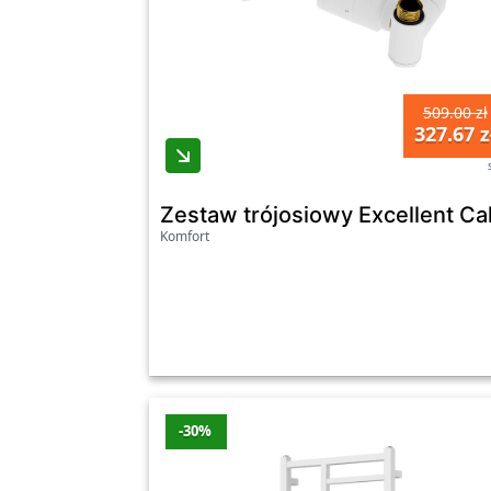
509.00 zł
327.67 z
Zestaw trójosiowy Excellent Ca
Komfort
-30%