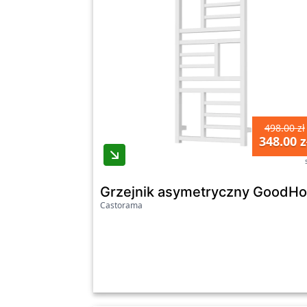
498.00 zł
348.00 z
Grzejnik asymetryczny GoodHom
Castorama