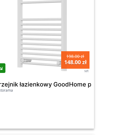
198.00 zł
148.00 zł
szt
0 x 55 cm czarny
rzejnik łazienkowy GoodHome płaski 70 x 55 cm
storama