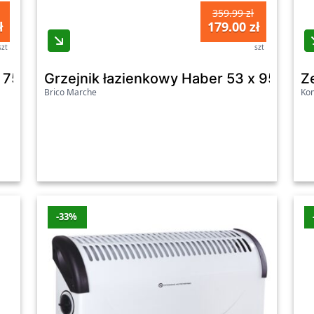
359.99 zł
ł
179.00 zł
szt
szt
75 cm biały 9016 mat 1, 4, 5, 8 ENIX
Grzejnik łazienkowy Haber 53 x 95 cm bia
Z
Brico Marche
Kom
-33%