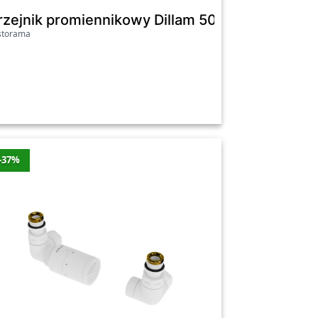
iały soft GREX.HO96.SET.WH
xcellent biały soft GREX.HO121.WH
rzejnik promiennikowy Dillam 500 W biały
storama
ość zniżki
Cena
Najniższa cena
898 zł
Tak
648 zł
Tak
898 zł
Tak
-37%
648 zł
Tak