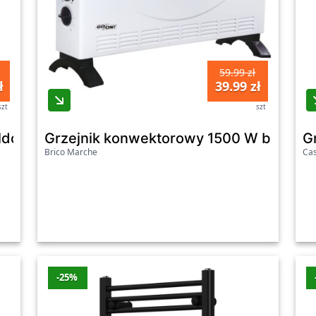
59.99 zł
ł
39.99 zł
szt
szt
ldo z głowicą termostatyczną z opcją montażu
Grzejnik konwektorowy 1500 W bialy
G
Brico Marche
Ca
-25%