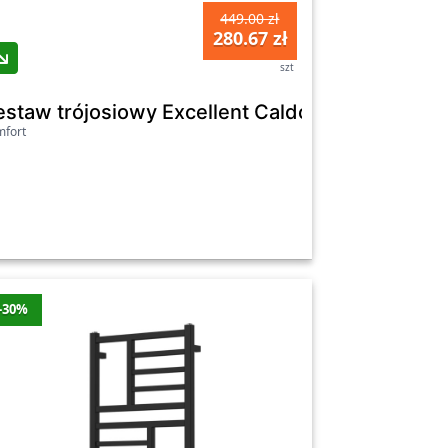
449.00 zł
280.67 zł
szt
ły 9016 mat 1, 4, 5, 8 ENIX
estaw trójosiowy Excellent Caldo z głowicą te
fort
-30%