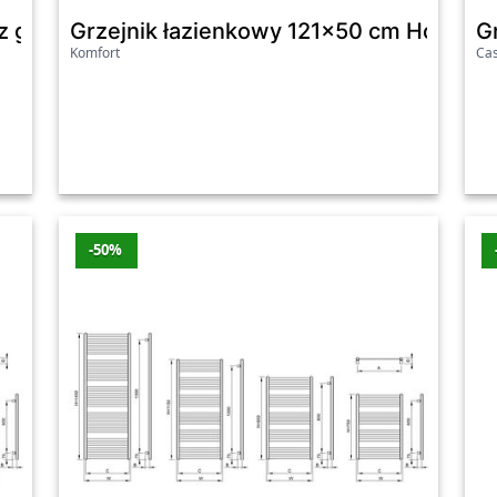
z grzałką elektryczną 400W Horos Excellent b
Grzejnik łazienkowy 121x50 cm Horos E
G
Komfort
Ca
Sklep
Przecena
Wart
Castorama
-11%
-100 zł
cm czarny
Castorama
-14%
-100 zł
Castorama
-11%
-100 zł
-50%
m biały
Castorama
-14%
-100 zł
2026
j.