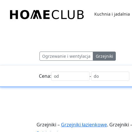
Przejdź
do
Kuchnia i jadalnia
treści
Homeclub
Ogrzewanie i wentylacja
Grzejniki
Cena:
-
Grzejniki –
Grzejniki łazienkowe
. Grzejniki