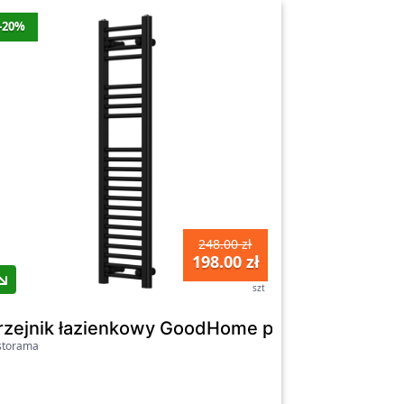
-20%
248.00 zł
198.00 zł
szt
0 x 30 cm biały
rzejnik łazienkowy GoodHome płaski 110 x 30 
storama