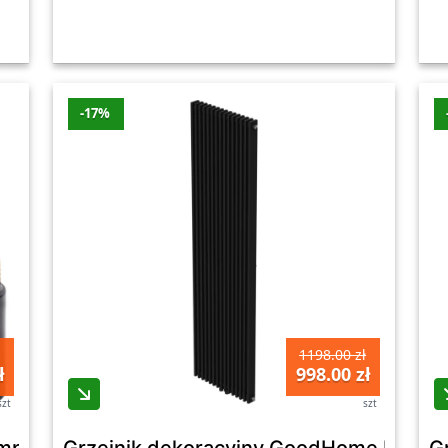
-17%
1198.00 zł
ł
998.00 zł
szt
szt