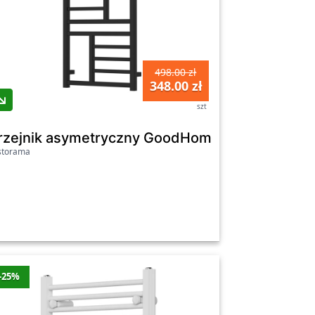
498.00 zł
348.00 zł
szt
 grzałki prawy biały mat GREX.CA10.P.TTG.WH
rzejnik asymetryczny GoodHome Arundel 100 x
storama
-25%