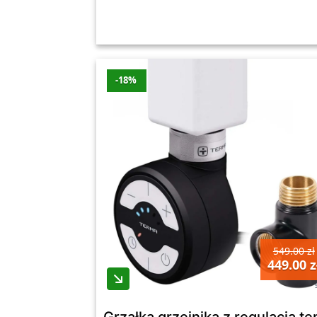
-18%
549.00 zł
449.00 z