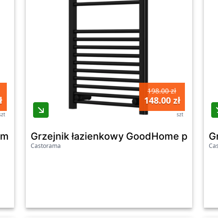
198.00 zł
ł
148.00 zł
szt
szt
e Arundel 100 x 50 cm biały
Grzejnik łazienkowy GoodHome płaski 7
G
Castorama
Ca