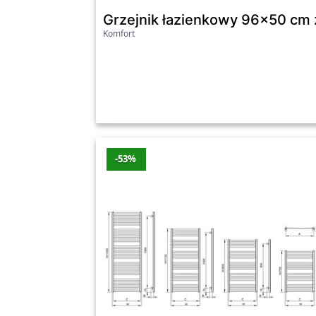
Promocje z ostatnich 7 dni
Grzejnik łazienkowy 96x50 cm 
Komfort
Produkt
Grzejnik dekoracyjny Kensal x cm czarny
Grzejnik dekoracyjny GoodHome Kensal x 
Grzejnik dekoracyjny Kensal x cm biały
-53%
Grzejnik dekoracyjny GoodHome Kensal x c
Ostatnia aktualizacja promocji: środa, 05.08.
Zobacz wszystkie oferty promocyjne poniże