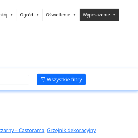
okój
Ogród
Oświetlenie
Wyposażenie
Wszystkie filtry
 czarny – Castorama
,
Grzejnik dekoracyjny