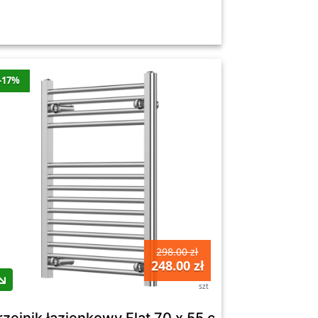
-17%
298.00 zł
248.00 zł
szt