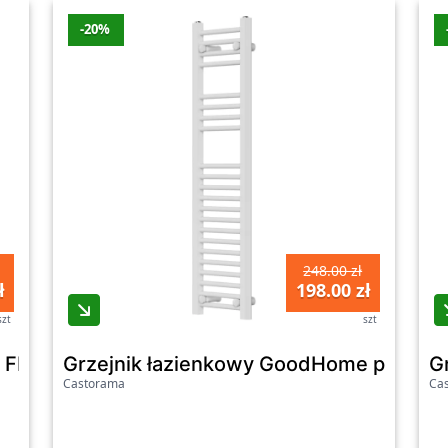
-20%
248.00 zł
ł
198.00 zł
szt
szt
cm FLAT HOR MONO biały mat GO/ON!
Grzejnik łazienkowy GoodHome płaski 11
G
Castorama
Ca