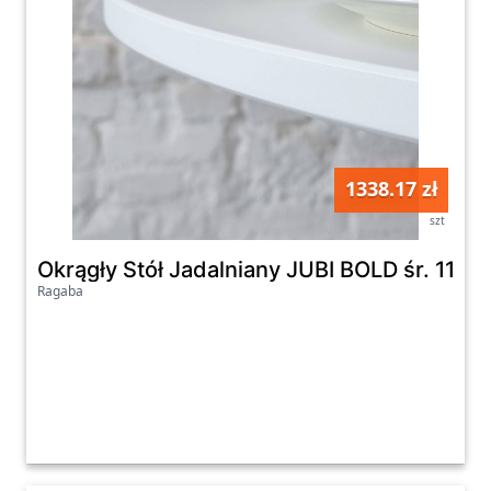
1338.17 zł
szt
Okrągły Stół Jadalniany JUBI BOLD śr. 110c
Ragaba