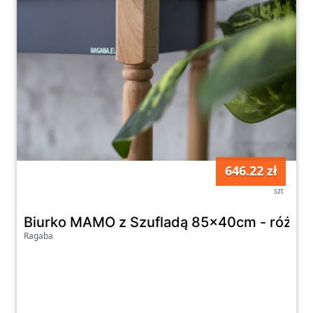
646.22 zł
szt
Biurko MAMO z Szufladą 85x40cm - różne 
Ragaba