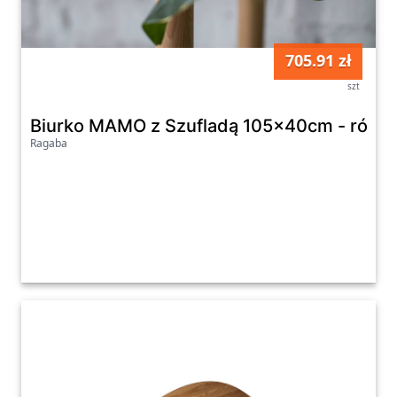
705.91 zł
szt
Biurko MAMO z Szufladą 105x40cm - różne
Ragaba