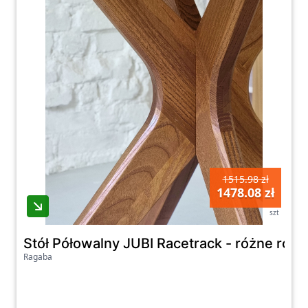
nowościami i promocjami w kategorii Ragaba.
1515.98 zł
1478.08 zł
szt
Stół Półowalny JUBI Racetrack - różne roz
Ragaba