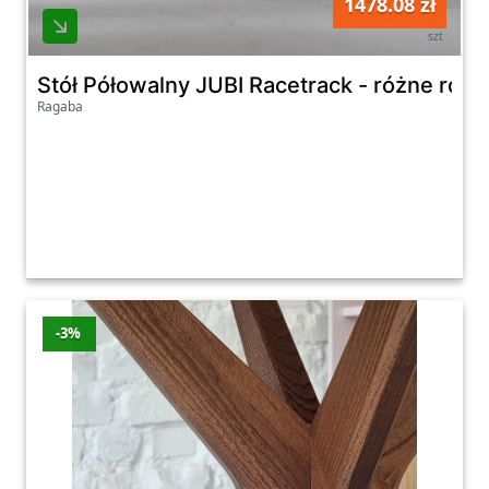
1478.08 zł
szt
Stół Półowalny JUBI Racetrack - różne roz
Ragaba
-3%