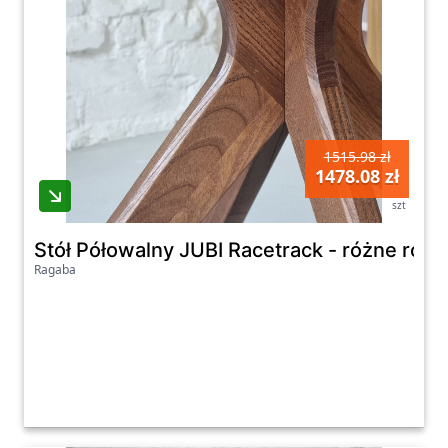
1515.98 zł
1478.08 zł
szt
Stół Półowalny JUBI Racetrack - różne roz
Ragaba