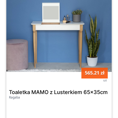
565.21 zł
szt
Toaletka MAMO z Lusterkiem 65x35cm - ró
Ragaba