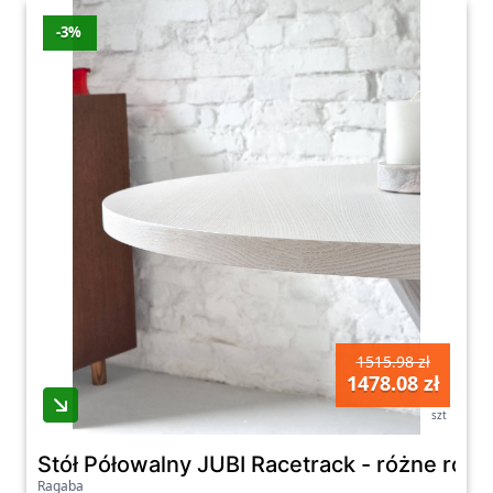
-3%
1515.98 zł
1478.08 zł
szt
Stół Półowalny JUBI Racetrack - różne roz
Ragaba