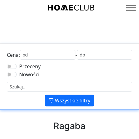
Przejdź
do
Homeclub
treści
Cena:
-
Przeceny
Nowości
Wszystkie filtry
Ragaba