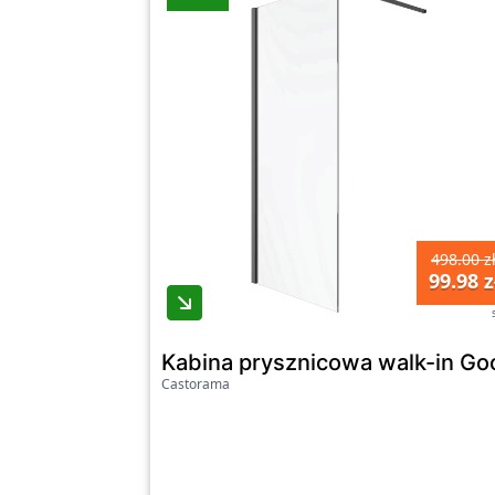
498.00 z
99.98 z
Kabina prysznicowa walk-in G
Castorama