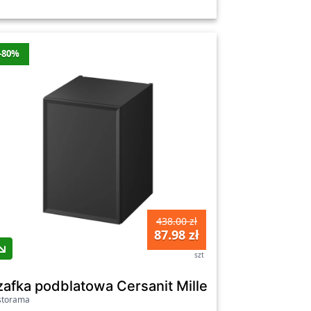
-80%
438.00 zł
87.98 zł
szt
z czarnymi szybkami
zafka podblatowa Cersanit Mille 40 cm wisząca
storama