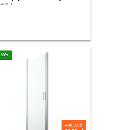
storama
iracji oraz rozwiązań, które pomogą Ci
ez wątpienia uda Ci się urzeczywistnić
orma zakupowa i ciesz się nowym wglądem
-80%
artość zniżki
Cena
Najniższa cena
1000 zł
3498 zł
Tak
750 zł
2798 zł
Tak
750 zł
2798 zł
Tak
498.00 zł
750 zł
2798 zł
Tak