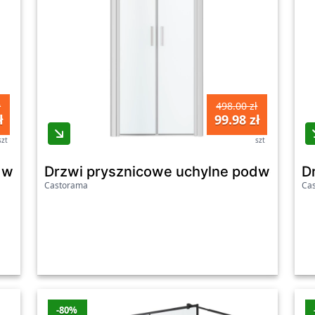
ł
498.00 zł
ł
99.98 zł
szt
szt
dwójne GoodHome Beloya 70 cm chrom/transp
Drzwi prysznicowe uchylne podwójne 
D
Castorama
Ca
-80%