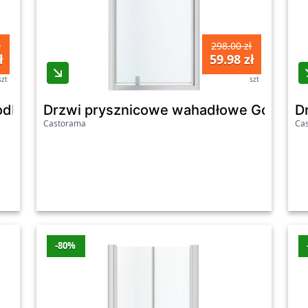
ł
298.00 zł
ł
59.98 zł
szt
szt
odHome Beloya 80 cm chrom/szkło lustrzane
Drzwi prysznicowe wahadłowe GoodHom
D
Castorama
Ca
-80%