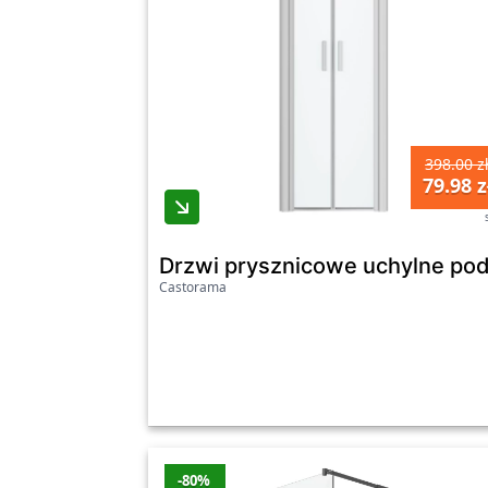
398.00 z
79.98 z
Drzwi prysznicowe uchylne po
Castorama
-80%