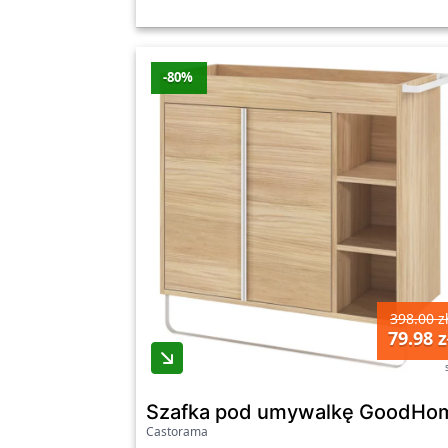
-80%
398.00 z
79.98 z
Szafka pod umywalkę GoodHom
Castorama