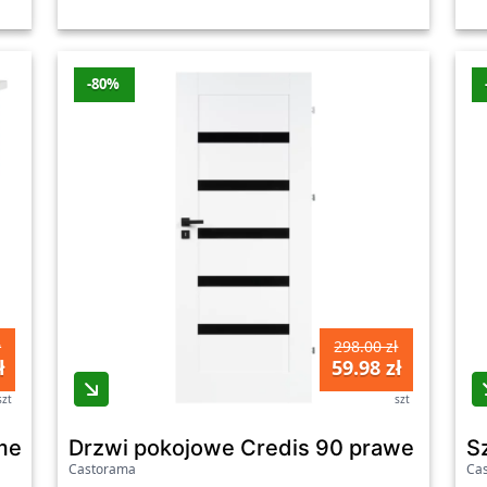
-80%
ł
298.00 zł
ł
59.98 zł
szt
szt
e Maza stojąca 80 x 36 cm dąb
Drzwi pokojowe Credis 90 prawe białe 
S
Castorama
Ca