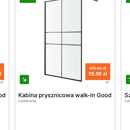
ł
478.00 zł
ł
95.98 zł
szt
szt
oodHome Beloya 90 cm transparentna/czarna
Kabina prysznicowa walk-in GoodHome 
S
Castorama
Ca