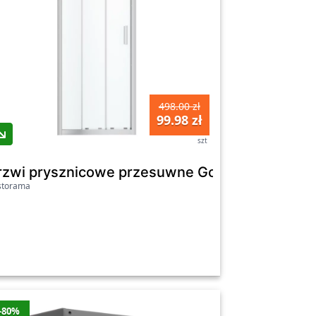
498.00 zł
99.98 zł
szt
arentne
GoodHome Beloya 90 cm chrom/transparentne
rzwi prysznicowe przesuwne GoodHome Beloya 
storama
-80%