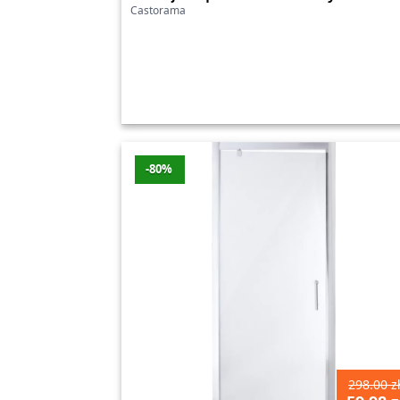
Castorama
Zapraszamy do zapoznania się z pełną ofert
stworzyć idealne otoczenie do życia. Dzię
wszystkie swoje projekty remontowe czy t
swojego domu, ogrodu czy wnętrza!
Castorama – najnowsze
-80%
Promocje z ostatnich 7 dni
Produkt
Zestaw mebli tarasowych GoodHome Lago
Drzwi zewnętrzne Splendoor Ebro Passive U
Drzwi zewnętrzne Splendoor Ebro Passive 
298.00 z
Drzwi zewnętrzne Splendoor Ebro Passive 