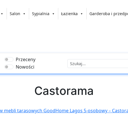
Salon
Sypialnia
Łazienka
Garderoba i przedp
Przeceny
Nowości
Castorama
w mebli tarasowych GoodHome Lagos 5-osobowy – Casto
rzwi zewnętrzne Splendoor Ebro Passive Ultra prawe antra
 – Castorama
,
Drzwi zewnętrzne Splendoor Ebro Passive Ul