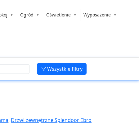
okój
Ogród
Oświetlenie
Wyposażenie
Wszystkie filtry
rama
,
Drzwi zewnętrzne Splendoor Ebro
cyt – Castorama
,
Drzwi zewnętrzne
tra prawe orzech – Castorama
,
Drzwi