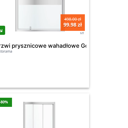
498.00 zł
99.98 zł
szt
e Beloya 70 cm chrom/transparentne
rzwi prysznicowe wahadłowe GoodHome Beloya
storama
-80%