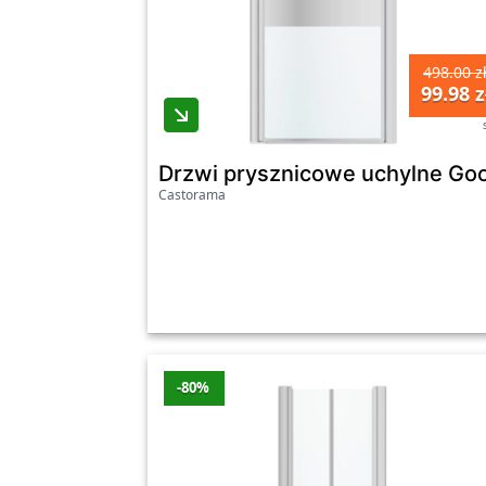
498.00 z
99.98 z
Drzwi prysznicowe uchylne Go
Castorama
-80%