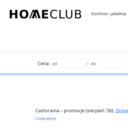
Przejdź
do
Kuchnia i jadalnia
treści
Homeclub
Cena:
-
Castorama – promocje (sierpień ’26):
Zesta
Passive Ultra lewe antracyt – Castorama
,
D
Czytaj więcej
Splendoor Ebro Passive Ultra lewe orzech