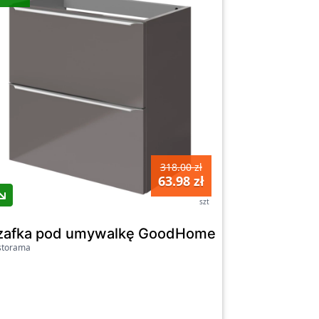
318.00 zł
63.98 zł
szt
Ahti 100 cm chrom/czarna
zafka pod umywalkę GoodHome Imandra Slim w
storama