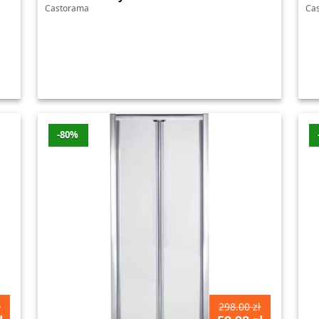
Castorama
Ca
ą sklepu Castorama na naszej stronie i do znalezienia insp
ki szerokiej gamie produktów oraz konkurencyjnym cenom, b
eż ogrodowe. Odkryj możliwości, jakie daje Ci nasza platf
 promocje
-80%
Sklep
Przecena
W
s 5-osobowy
Castorama
-23%
-
ltra lewe antracyt
Castorama
-22%
-
Ultra prawe antracyt
Castorama
-22%
-
ł
298.00 zł
Ultra lewe orzech
Castorama
-22%
-