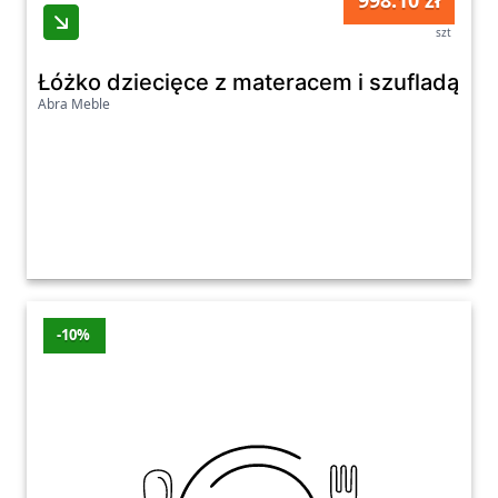
998.10 zł
szt
Łóżko dziecięce z materacem i szufladą 
Abra Meble
-10%