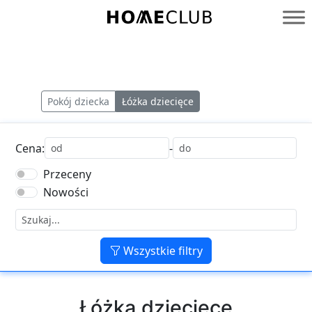
Przejdź
do
Homeclub
treści
Pokój dziecka
Łóżka dziecięce
Cena:
-
Przeceny
Nowości
Wszystkie filtry
Łóżka dziecięce