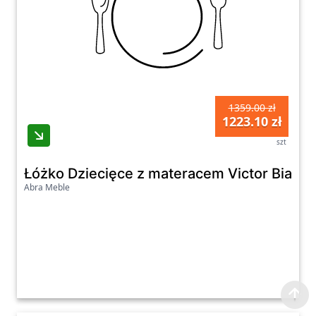
1359.00 zł
1223.10 zł
szt
Łóżko Dziecięce z materacem Victor Biały
Abra Meble