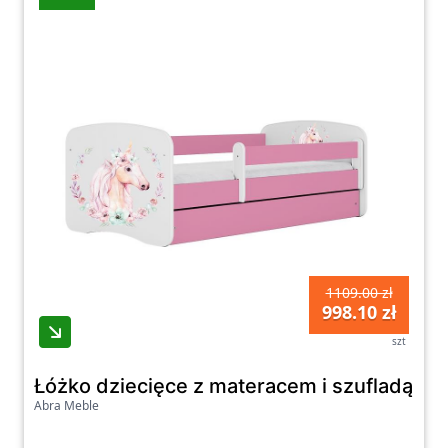
1109.00 zł
998.10 zł
szt
Łóżko dziecięce z materacem i szufladą 
Abra Meble