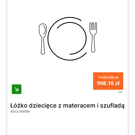
1109.00 zł
998.10 zł
szt
Łóżko dziecięce z materacem i szufladą 
Abra Meble