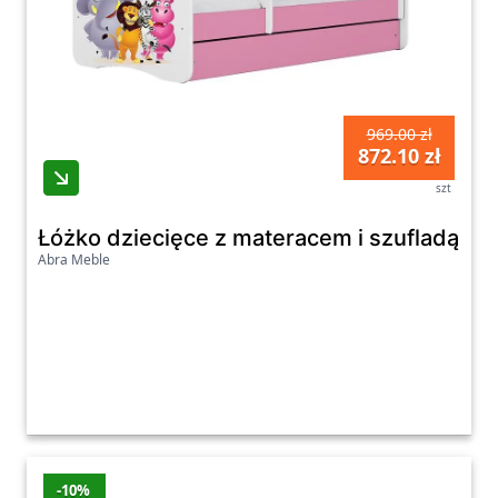
969.00 zł
872.10 zł
szt
Łóżko dziecięce z materacem i szufladą 
Abra Meble
-10%