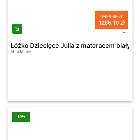
1429.00 zł
1286.10 zł
szt
Łóżko Dziecięce Julia z materacem biały 8
Abra Meble
-10%