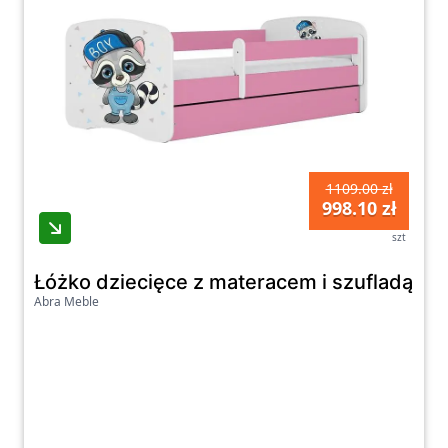
1109.00 zł
998.10 zł
szt
Łóżko dziecięce z materacem i szufladą 
Abra Meble