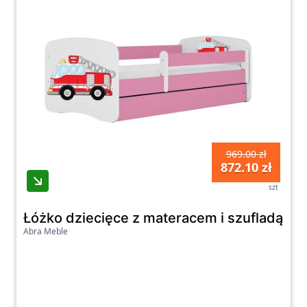
969.00 zł
872.10 zł
szt
Łóżko dziecięce z materacem i szufladą 
Abra Meble