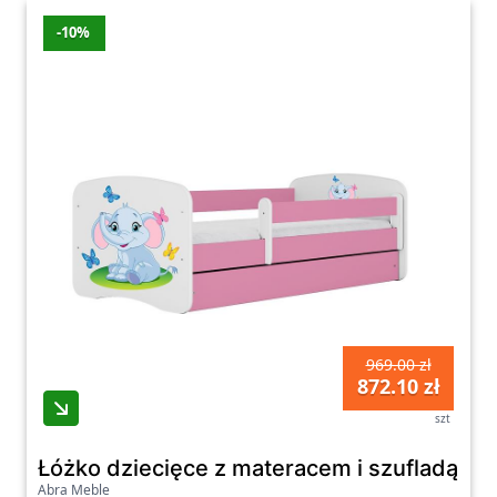
-10%
969.00 zł
872.10 zł
szt
Łóżko dziecięce z materacem i szufladą 
Abra Meble