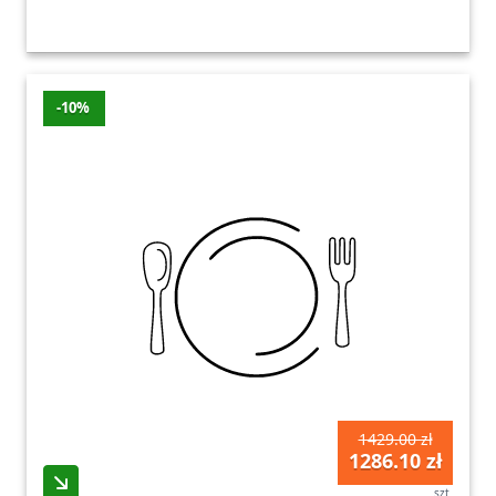
-10%
1429.00 zł
1286.10 zł
szt