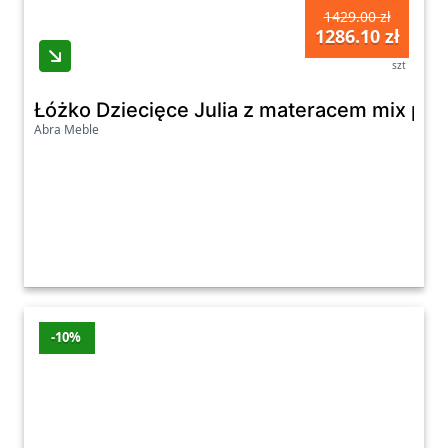
1429.00 zł
1286.10 zł
szt
Łóżko Dziecięce Julia z materacem mix pu
Abra Meble
-10%