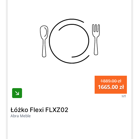
1889.00 zł
1665.00 zł
szt
Łóżko Flexi FLXZ02
Abra Meble