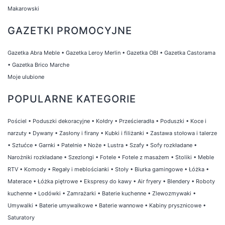
Makarowski
GAZETKI PROMOCYJNE
Gazetka Abra Meble
•
Gazetka Leroy Merlin
•
Gazetka OBI
•
Gazetka Castorama
•
Gazetka Brico Marche
Moje ulubione
POPULARNE KATEGORIE
Pościel
•
Poduszki dekoracyjne
•
Kołdry
•
Prześcieradła
•
Poduszki
•
Koce i
narzuty
•
Dywany
•
Zasłony i firany
•
Kubki i filiżanki
•
Zastawa stołowa i talerze
•
Sztućce
•
Garnki
•
Patelnie
•
Noże
•
Lustra
•
Szafy
•
Sofy rozkładane
•
Narożniki rozkładane
•
Szezlongi
•
Fotele
•
Fotele z masażem
•
Stoliki
•
Meble
RTV
•
Komody
•
Regały i meblościanki
•
Stoły
•
Biurka gamingowe
•
Łóżka
•
Materace
•
Łóżka piętrowe
•
Ekspresy do kawy
•
Air fryery
•
Blendery
•
Roboty
kuchenne
•
Lodówki
•
Zamrażarki
•
Baterie kuchenne
•
Zlewozmywaki
•
Umywalki
•
Baterie umywalkowe
•
Baterie wannowe
•
Kabiny prysznicowe
•
Saturatory