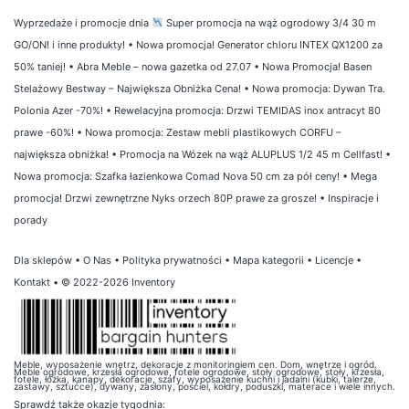
Wyprzedaże i promocje dnia
Super promocja na wąż ogrodowy 3/4 30 m
GO/ON! i inne produkty!
•
Nowa promocja! Generator chloru INTEX QX1200 za
50% taniej!
•
Abra Meble – nowa gazetka od 27.07
•
Nowa Promocja! Basen
Stelażowy Bestway – Największa Obniżka Cena!
•
Nowa promocja: Dywan Tra.
Polonia Azer -70%!
•
Rewelacyjna promocja: Drzwi TEMIDAS inox antracyt 80
prawe -60%!
•
Nowa promocja: Zestaw mebli plastikowych CORFU –
największa obniżka!
•
Promocja na Wózek na wąż ALUPLUS 1/2 45 m Cellfast!
•
Nowa promocja: Szafka łazienkowa Comad Nova 50 cm za pół ceny!
•
Mega
promocja! Drzwi zewnętrzne Nyks orzech 80P prawe za grosze!
•
Inspiracje i
porady
Dla sklepów
•
O Nas
•
Polityka prywatności
•
Mapa kategorii
•
Licencje
•
Kontakt
• © 2022-2026 Inventory
Meble, wyposażenie wnętrz, dekoracje z monitoringiem cen. Dom, wnętrze i ogród.
Meble ogrodowe, krzesła ogrodowe, fotele ogrodowe, stoły ogrodowe, stoły, krzesła,
fotele, łóżka, kanapy, dekoracje, szafy, wyposażenie kuchni i jadalni (kubki, talerze,
zastawy, sztućce), dywany, zasłony, pościel, kołdry, poduszki, materace i wiele innych.
Sprawdź także
okazje tygodnia
: