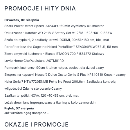
PROMOCJE I HITY DNIA
Czwartek, 06 sierpnia
Shark PowerDetect Speed IA1244EU 60min Wymienny akumulator
Odkurzacze - Karcher WD 2-18 V Battery Set V-12/18 1.628-501.0 225W
Szafa do sypialni, 2 szuflady, drzwi, DORMI, 90x51x180 cm, biel, mat
Portafilter bez dna Sage the Naked Portafilter™ SEA304WLW0ZEU1, 58 mm
Zlewozmywaki kuchenne - Blanco ETAGON 700IF 524272 Stalowy
Lovio Home ChefAssistant LVSTM01RD
Pomocnik kuchenny, 90cm kitchen helper, podest dla dzieci szary
Ekspres na kapsułki Nescafé Dolce Gusto Genio S Plus KP340810 Krups - czarny
Haier Seria 7 HTW7720ENMB Pełny No Frost 200,6cm Szuflada z kontrolą
wilgotności Zdalne sterowanie Czarny
Szafka rtv, półki, NOVA, 120x40x55 cm, biel, mat
Leżak drewniany impregnowany z tkaniną w kolorze morskim
Piątek, 07 sierpnia
Już wkrótce będą dostępne ...
OKAZJE I PROMOCJE