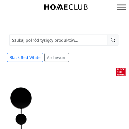
Przejdź
do
Homeclub
treści
Black Red White
Archiwum