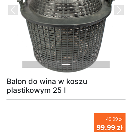
Previous
Next
Balon do wina w koszu
plastikowym 25 l
49.99 zł
99.99 zł