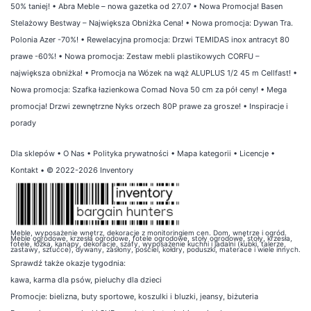
50% taniej!
•
Abra Meble – nowa gazetka od 27.07
•
Nowa Promocja! Basen
Stelażowy Bestway – Największa Obniżka Cena!
•
Nowa promocja: Dywan Tra.
Polonia Azer -70%!
•
Rewelacyjna promocja: Drzwi TEMIDAS inox antracyt 80
prawe -60%!
•
Nowa promocja: Zestaw mebli plastikowych CORFU –
największa obniżka!
•
Promocja na Wózek na wąż ALUPLUS 1/2 45 m Cellfast!
•
Nowa promocja: Szafka łazienkowa Comad Nova 50 cm za pół ceny!
•
Mega
promocja! Drzwi zewnętrzne Nyks orzech 80P prawe za grosze!
•
Inspiracje i
porady
Dla sklepów
•
O Nas
•
Polityka prywatności
•
Mapa kategorii
•
Licencje
•
Kontakt
• © 2022-2026 Inventory
Meble, wyposażenie wnętrz, dekoracje z monitoringiem cen. Dom, wnętrze i ogród.
Meble ogrodowe, krzesła ogrodowe, fotele ogrodowe, stoły ogrodowe, stoły, krzesła,
fotele, łóżka, kanapy, dekoracje, szafy, wyposażenie kuchni i jadalni (kubki, talerze,
zastawy, sztućce), dywany, zasłony, pościel, kołdry, poduszki, materace i wiele innych.
Sprawdź także
okazje tygodnia
:
kawa
,
karma dla psów
,
pieluchy dla dzieci
Promocje:
bielizna
,
buty sportowe
,
koszulki i bluzki
,
jeansy
,
biżuteria