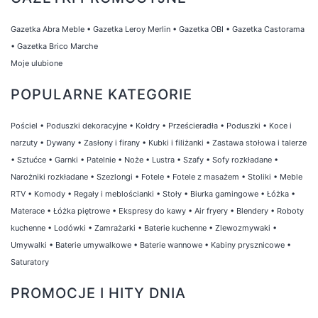
Gazetka Abra Meble
•
Gazetka Leroy Merlin
•
Gazetka OBI
•
Gazetka Castorama
•
Gazetka Brico Marche
Moje ulubione
POPULARNE KATEGORIE
Pościel
•
Poduszki dekoracyjne
•
Kołdry
•
Prześcieradła
•
Poduszki
•
Koce i
narzuty
•
Dywany
•
Zasłony i firany
•
Kubki i filiżanki
•
Zastawa stołowa i talerze
•
Sztućce
•
Garnki
•
Patelnie
•
Noże
•
Lustra
•
Szafy
•
Sofy rozkładane
•
Narożniki rozkładane
•
Szezlongi
•
Fotele
•
Fotele z masażem
•
Stoliki
•
Meble
RTV
•
Komody
•
Regały i meblościanki
•
Stoły
•
Biurka gamingowe
•
Łóżka
•
Materace
•
Łóżka piętrowe
•
Ekspresy do kawy
•
Air fryery
•
Blendery
•
Roboty
kuchenne
•
Lodówki
•
Zamrażarki
•
Baterie kuchenne
•
Zlewozmywaki
•
Umywalki
•
Baterie umywalkowe
•
Baterie wannowe
•
Kabiny prysznicowe
•
Saturatory
PROMOCJE I HITY DNIA