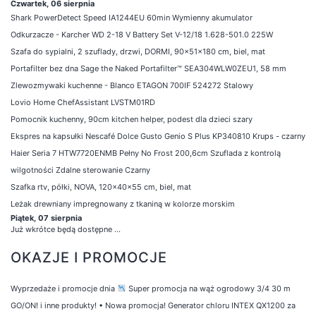
Czwartek, 06 sierpnia
Shark PowerDetect Speed IA1244EU 60min Wymienny akumulator
Odkurzacze - Karcher WD 2-18 V Battery Set V-12/18 1.628-501.0 225W
Szafa do sypialni, 2 szuflady, drzwi, DORMI, 90x51x180 cm, biel, mat
Portafilter bez dna Sage the Naked Portafilter™ SEA304WLW0ZEU1, 58 mm
Zlewozmywaki kuchenne - Blanco ETAGON 700IF 524272 Stalowy
Lovio Home ChefAssistant LVSTM01RD
Pomocnik kuchenny, 90cm kitchen helper, podest dla dzieci szary
Ekspres na kapsułki Nescafé Dolce Gusto Genio S Plus KP340810 Krups - czarny
Haier Seria 7 HTW7720ENMB Pełny No Frost 200,6cm Szuflada z kontrolą
wilgotności Zdalne sterowanie Czarny
Szafka rtv, półki, NOVA, 120x40x55 cm, biel, mat
Leżak drewniany impregnowany z tkaniną w kolorze morskim
Piątek, 07 sierpnia
Już wkrótce będą dostępne ...
OKAZJE I PROMOCJE
Wyprzedaże i promocje dnia
Super promocja na wąż ogrodowy 3/4 30 m
GO/ON! i inne produkty!
•
Nowa promocja! Generator chloru INTEX QX1200 za