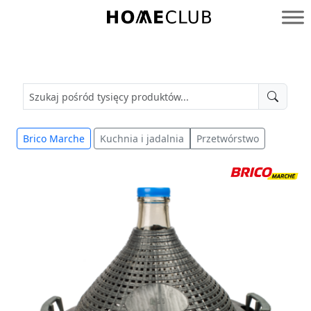
Przejdź
do
Homeclub
treści
Brico Marche
Kuchnia i jadalnia
Przetwórstwo