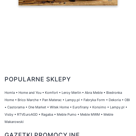
POPULARNE SKLEPY
Homla
•
Home and You
•
Komfort
•
Leroy Merlin
•
Abra Meble
•
Biedronka
Home
•
Brico Marche
•
Pan Materac
•
Lampy.pl
•
Fabryka Form
•
Dekoria
•
OBI
•
Castorama
•
One Market
•
Witek Home
•
Eurofirany
•
Konsimo
•
Lampy.pl
•
Visby
•
RTVEuroAGD
•
Ragaba
•
Meble Pumo
•
Meble MWM
•
Meble
Makarowski
GAZETKI PROMOCYJNE