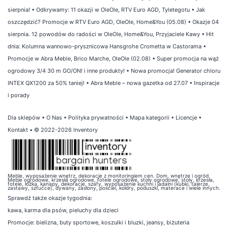
sierpnia!
•
Odkrywamy: 11 okazji w OleOle, RTV Euro AGD, Tyletegotu
•
Jak
oszczędzić? Promocje w RTV Euro AGD, OleOle, Home&You (05.08)
•
Okazje 04
sierpnia. 12 powodów do radości w OleOle, Home&You, Przyjaciele Kawy
•
Hit
dnia: Kolumna wannowo-prysznicowa Hansgrohe Crometta w Castorama
•
Promocje w Abra Meble, Brico Marche, OleOle (02.08)
•
Super promocja na wąż
ogrodowy 3/4 30 m GO/ON! i inne produkty!
•
Nowa promocja! Generator chloru
INTEX QX1200 za 50% taniej!
•
Abra Meble – nowa gazetka od 27.07
•
Inspiracje
i porady
Dla sklepów
•
O Nas
•
Polityka prywatności
•
Mapa kategorii
•
Licencje
•
Kontakt
• © 2022-2026 Inventory
Meble, wyposażenie wnętrz, dekoracje z monitoringiem cen. Dom, wnętrze i ogród.
Meble ogrodowe, krzesła ogrodowe, fotele ogrodowe, stoły ogrodowe, stoły, krzesła,
fotele, łóżka, kanapy, dekoracje, szafy, wyposażenie kuchni i jadalni (kubki, talerze,
zastawy, sztućce), dywany, zasłony, pościel, kołdry, poduszki, materace i wiele innych.
Sprawdź także
okazje tygodnia
:
kawa
,
karma dla psów
,
pieluchy dla dzieci
Promocje:
bielizna
,
buty sportowe
,
koszulki i bluzki
,
jeansy
,
biżuteria