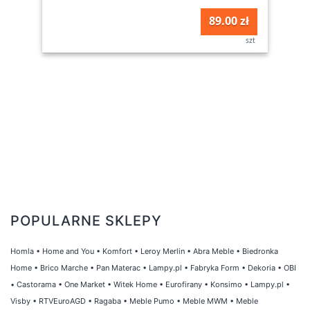
89.00 zł
szt
POPULARNE SKLEPY
Homla
•
Home and You
•
Komfort
•
Leroy Merlin
•
Abra Meble
•
Biedronka
Home
•
Brico Marche
•
Pan Materac
•
Lampy.pl
•
Fabryka Form
•
Dekoria
•
OBI
•
Castorama
•
One Market
•
Witek Home
•
Eurofirany
•
Konsimo
•
Lampy.pl
•
Visby
•
RTVEuroAGD
•
Ragaba
•
Meble Pumo
•
Meble MWM
•
Meble