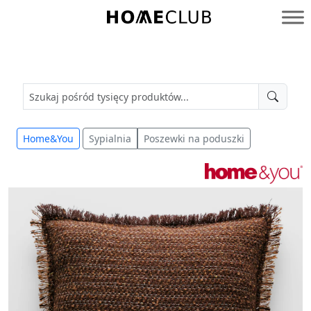
Przejdź
do
Homeclub
treści
Home&You
Sypialnia
Poszewki na poduszki