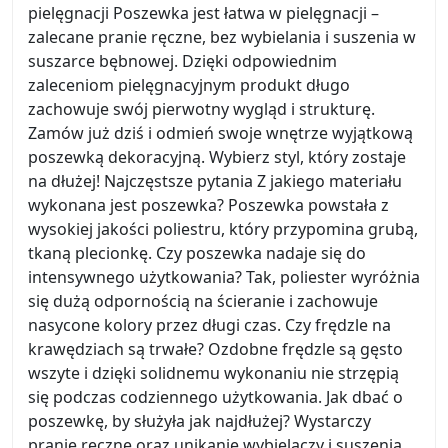
pielęgnacji Poszewka jest łatwa w pielęgnacji –
zalecane pranie ręczne, bez wybielania i suszenia w
suszarce bębnowej. Dzięki odpowiednim
zaleceniom pielęgnacyjnym produkt długo
zachowuje swój pierwotny wygląd i strukturę.
Zamów już dziś i odmień swoje wnętrze wyjątkową
poszewką dekoracyjną. Wybierz styl, który zostaje
na dłużej! Najczęstsze pytania Z jakiego materiału
wykonana jest poszewka? Poszewka powstała z
wysokiej jakości poliestru, który przypomina grubą,
tkaną plecionkę. Czy poszewka nadaje się do
intensywnego użytkowania? Tak, poliester wyróżnia
się dużą odpornością na ścieranie i zachowuje
nasycone kolory przez długi czas. Czy frędzle na
krawędziach są trwałe? Ozdobne frędzle są gęsto
wszyte i dzięki solidnemu wykonaniu nie strzępią
się podczas codziennego użytkowania. Jak dbać o
poszewkę, by służyła jak najdłużej? Wystarczy
pranie ręczne oraz unikanie wybielaczy i suszenia