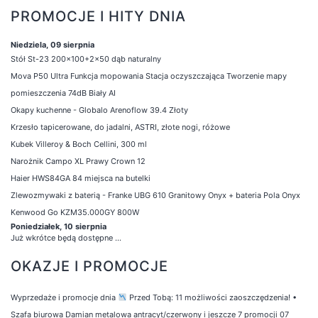
PROMOCJE I HITY DNIA
Niedziela, 09 sierpnia
Stół St-23 200x100+2x50 dąb naturalny
Mova P50 Ultra Funkcja mopowania Stacja oczyszczająca Tworzenie mapy
pomieszczenia 74dB Biały AI
Okapy kuchenne - Globalo Arenoflow 39.4 Złoty
Krzesło tapicerowane, do jadalni, ASTRI, złote nogi, różowe
Kubek Villeroy & Boch Cellini, 300 ml
Narożnik Campo XL Prawy Crown 12
Haier HWS84GA 84 miejsca na butelki
Zlewozmywaki z baterią - Franke UBG 610 Granitowy Onyx + bateria Pola Onyx
Kenwood Go KZM35.000GY 800W
Poniedziałek, 10 sierpnia
Już wkrótce będą dostępne ...
OKAZJE I PROMOCJE
Wyprzedaże i promocje dnia
Przed Tobą: 11 możliwości zaoszczędzenia!
•
Szafa biurowa Damian metalowa antracyt/czerwony i jeszcze 7 promocji 07