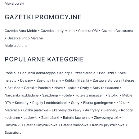
Makarowski
GAZETKI PROMOCYJNE
Gazetka Abra Meble
•
Gazetka Leroy Merlin
•
Gazetka OBI
•
Gazetka Castorama
•
Gazetka Brico Marche
Moje ulubione
POPULARNE KATEGORIE
Pościel
•
Poduszki dekoracyjne
•
Kołdry
•
Prześcieradła
•
Poduszki
•
Koce i
narzuty
•
Dywany
•
Zasłony i firany
•
Kubki i filiżanki
•
Zastawa stołowa i talerze
•
Sztućce
•
Garnki
•
Patelnie
•
Noże
•
Lustra
•
Szafy
•
Sofy rozkładane
•
Narożniki rozkładane
•
Szezlongi
•
Fotele
•
Fotele z masażem
•
Stoliki
•
Meble
RTV
•
Komody
•
Regały i meblościanki
•
Stoły
•
Biurka gamingowe
•
Łóżka
•
Materace
•
Łóżka piętrowe
•
Ekspresy do kawy
•
Air fryery
•
Blendery
•
Roboty
kuchenne
•
Lodówki
•
Zamrażarki
•
Baterie kuchenne
•
Zlewozmywaki
•
Umywalki
•
Baterie umywalkowe
•
Baterie wannowe
•
Kabiny prysznicowe
•
Saturatory