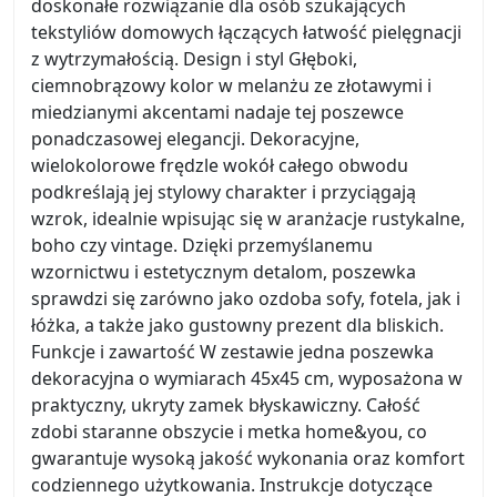
doskonałe rozwiązanie dla osób szukających
tekstyliów domowych łączących łatwość pielęgnacji
z wytrzymałością. Design i styl Głęboki,
ciemnobrązowy kolor w melanżu ze złotawymi i
miedzianymi akcentami nadaje tej poszewce
ponadczasowej elegancji. Dekoracyjne,
wielokolorowe frędzle wokół całego obwodu
podkreślają jej stylowy charakter i przyciągają
wzrok, idealnie wpisując się w aranżacje rustykalne,
boho czy vintage. Dzięki przemyślanemu
wzornictwu i estetycznym detalom, poszewka
sprawdzi się zarówno jako ozdoba sofy, fotela, jak i
łóżka, a także jako gustowny prezent dla bliskich.
Funkcje i zawartość W zestawie jedna poszewka
dekoracyjna o wymiarach 45x45 cm, wyposażona w
praktyczny, ukryty zamek błyskawiczny. Całość
zdobi staranne obszycie i metka home&you, co
gwarantuje wysoką jakość wykonania oraz komfort
codziennego użytkowania. Instrukcje dotyczące