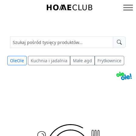
Przejdź
do
Homeclub
treści
OleOle
Kuchnia i jadalnia
Małe agd
Frytkownice