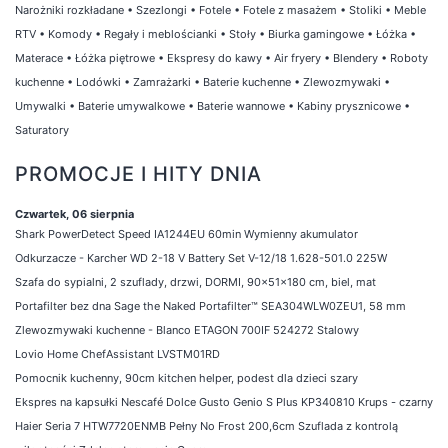
Narożniki rozkładane
•
Szezlongi
•
Fotele
•
Fotele z masażem
•
Stoliki
•
Meble
RTV
•
Komody
•
Regały i meblościanki
•
Stoły
•
Biurka gamingowe
•
Łóżka
•
Materace
•
Łóżka piętrowe
•
Ekspresy do kawy
•
Air fryery
•
Blendery
•
Roboty
kuchenne
•
Lodówki
•
Zamrażarki
•
Baterie kuchenne
•
Zlewozmywaki
•
Umywalki
•
Baterie umywalkowe
•
Baterie wannowe
•
Kabiny prysznicowe
•
Saturatory
PROMOCJE I HITY DNIA
Czwartek, 06 sierpnia
Shark PowerDetect Speed IA1244EU 60min Wymienny akumulator
Odkurzacze - Karcher WD 2-18 V Battery Set V-12/18 1.628-501.0 225W
Szafa do sypialni, 2 szuflady, drzwi, DORMI, 90x51x180 cm, biel, mat
Portafilter bez dna Sage the Naked Portafilter™ SEA304WLW0ZEU1, 58 mm
Zlewozmywaki kuchenne - Blanco ETAGON 700IF 524272 Stalowy
Lovio Home ChefAssistant LVSTM01RD
Pomocnik kuchenny, 90cm kitchen helper, podest dla dzieci szary
Ekspres na kapsułki Nescafé Dolce Gusto Genio S Plus KP340810 Krups - czarny
Haier Seria 7 HTW7720ENMB Pełny No Frost 200,6cm Szuflada z kontrolą