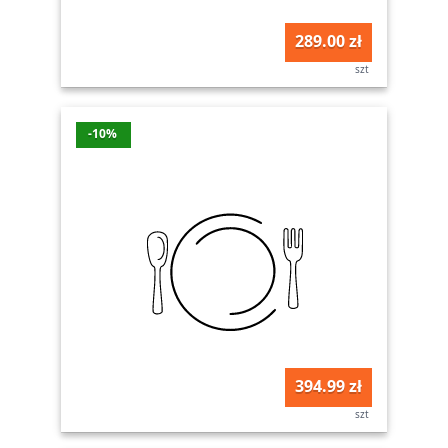
289.00 zł
szt
-10%
394.99 zł
szt