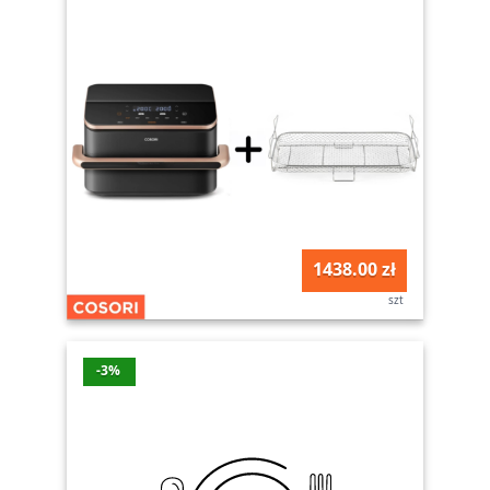
1438.00 zł
szt
-3%