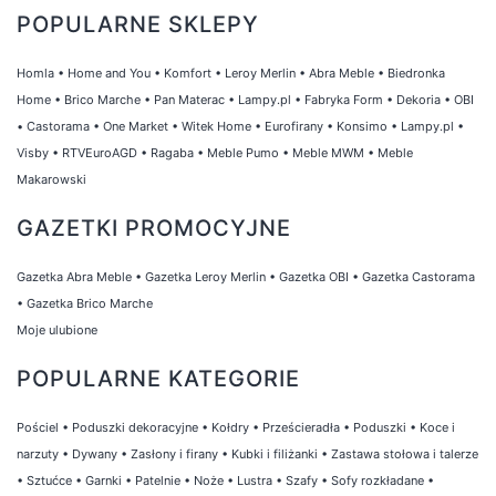
POPULARNE SKLEPY
Homla
•
Home and You
•
Komfort
•
Leroy Merlin
•
Abra Meble
•
Biedronka
Home
•
Brico Marche
•
Pan Materac
•
Lampy.pl
•
Fabryka Form
•
Dekoria
•
OBI
•
Castorama
•
One Market
•
Witek Home
•
Eurofirany
•
Konsimo
•
Lampy.pl
•
Visby
•
RTVEuroAGD
•
Ragaba
•
Meble Pumo
•
Meble MWM
•
Meble
Makarowski
GAZETKI PROMOCYJNE
Gazetka Abra Meble
•
Gazetka Leroy Merlin
•
Gazetka OBI
•
Gazetka Castorama
•
Gazetka Brico Marche
Moje ulubione
POPULARNE KATEGORIE
Pościel
•
Poduszki dekoracyjne
•
Kołdry
•
Prześcieradła
•
Poduszki
•
Koce i
narzuty
•
Dywany
•
Zasłony i firany
•
Kubki i filiżanki
•
Zastawa stołowa i talerze
•
Sztućce
•
Garnki
•
Patelnie
•
Noże
•
Lustra
•
Szafy
•
Sofy rozkładane
•