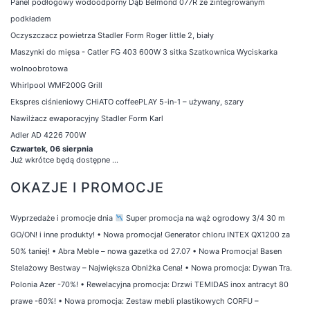
Panel podłogowy wodoodporny Dąb Belmond 077R ze zintegrowanym
podkładem
Oczyszczacz powietrza Stadler Form Roger little 2, biały
Maszynki do mięsa - Catler FG 403 600W 3 sitka Szatkownica Wyciskarka
wolnoobrotowa
Whirlpool WMF200G Grill
Ekspres ciśnieniowy CHiATO coffeePLAY 5-in-1 – używany, szary
Nawilżacz ewaporacyjny Stadler Form Karl
Adler AD 4226 700W
Czwartek, 06 sierpnia
Już wkrótce będą dostępne ...
OKAZJE I PROMOCJE
Wyprzedaże i promocje dnia
Super promocja na wąż ogrodowy 3/4 30 m
GO/ON! i inne produkty!
•
Nowa promocja! Generator chloru INTEX QX1200 za
50% taniej!
•
Abra Meble – nowa gazetka od 27.07
•
Nowa Promocja! Basen
Stelażowy Bestway – Największa Obniżka Cena!
•
Nowa promocja: Dywan Tra.
Polonia Azer -70%!
•
Rewelacyjna promocja: Drzwi TEMIDAS inox antracyt 80
prawe -60%!
•
Nowa promocja: Zestaw mebli plastikowych CORFU –