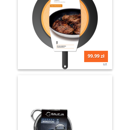
99.99 zł
szt