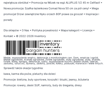
największa obniżka!
•
Promocja na Wózek na wąż ALUPLUS 1/2 45 m Cellfast!
•
Nowa promocja: Szafka łazienkowa Comad Nova 50 cm za pół ceny!
•
Mega
promocja! Drzwi zewnętrzne Nyks orzech 80P prawe za grosze!
•
Inspiracje i
porady
Dla sklepów
•
O Nas
•
Polityka prywatności
•
Mapa kategorii
•
Licencje
•
Kontakt
• © 2022-2026 Inventory
Meble, wyposażenie wnętrz, dekoracje z monitoringiem cen. Dom, wnętrze i ogród.
Meble ogrodowe, krzesła ogrodowe, fotele ogrodowe, stoły ogrodowe, stoły, krzesła,
fotele, łóżka, kanapy, dekoracje, szafy, wyposażenie kuchni i jadalni (kubki, talerze,
zastawy, sztućce), dywany, zasłony, pościel, kołdry, poduszki, materace i wiele innych.
Sprawdź także
okazje tygodnia
:
kawa
,
karma dla psów
,
pieluchy dla dzieci
Promocje:
bielizna
,
buty sportowe
,
koszulki i bluzki
,
jeansy
,
biżuteria
Promocje:
rowery
,
deski SUP
,
namioty
,
buty do biegania
,
dresy