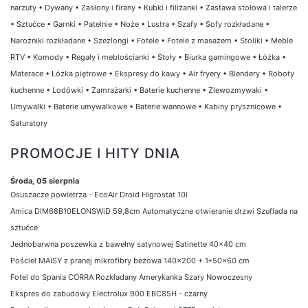
narzuty
•
Dywany
•
Zasłony i firany
•
Kubki i filiżanki
•
Zastawa stołowa i talerze
•
Sztućce
•
Garnki
•
Patelnie
•
Noże
•
Lustra
•
Szafy
•
Sofy rozkładane
•
Narożniki rozkładane
•
Szezlongi
•
Fotele
•
Fotele z masażem
•
Stoliki
•
Meble
RTV
•
Komody
•
Regały i meblościanki
•
Stoły
•
Biurka gamingowe
•
Łóżka
•
Materace
•
Łóżka piętrowe
•
Ekspresy do kawy
•
Air fryery
•
Blendery
•
Roboty
kuchenne
•
Lodówki
•
Zamrażarki
•
Baterie kuchenne
•
Zlewozmywaki
•
Umywalki
•
Baterie umywalkowe
•
Baterie wannowe
•
Kabiny prysznicowe
•
Saturatory
PROMOCJE I HITY DNIA
Środa, 05 sierpnia
Osuszacze powietrza - EcoAir Droid Higrostat 10l
Amica DIM68B10ELONSWiD 59,8cm Automatyczne otwieranie drzwi Szuflada na
sztućce
Jednobarwna poszewka z bawełny satynowej Satinette 40x40 cm
Pościel MAISY z pranej mikrofibry beżowa 140x200 + 1*50x60 cm
Fotel do Spania CORRA Rozkładany Amerykanka Szary Nowoczesny
Ekspres do zabudowy Electrolux 900 EBC85H - czarny