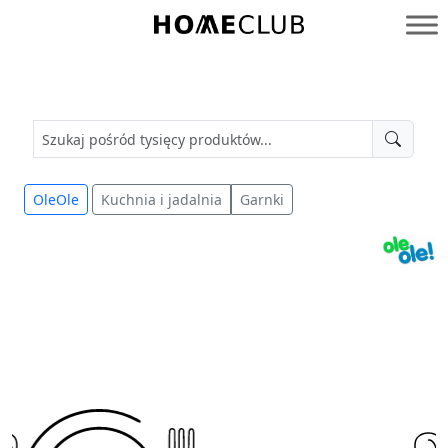
Przejdź
do
Homeclub
treści
OleOle
Kuchnia i jadalnia
Garnki