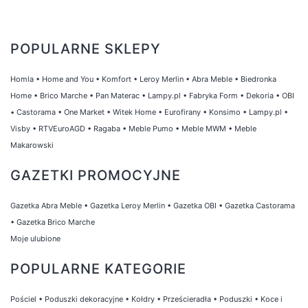
POPULARNE SKLEPY
Homla
•
Home and You
•
Komfort
•
Leroy Merlin
•
Abra Meble
•
Biedronka
Home
•
Brico Marche
•
Pan Materac
•
Lampy.pl
•
Fabryka Form
•
Dekoria
•
OBI
•
Castorama
•
One Market
•
Witek Home
•
Eurofirany
•
Konsimo
•
Lampy.pl
•
Visby
•
RTVEuroAGD
•
Ragaba
•
Meble Pumo
•
Meble MWM
•
Meble
Makarowski
GAZETKI PROMOCYJNE
Gazetka Abra Meble
•
Gazetka Leroy Merlin
•
Gazetka OBI
•
Gazetka Castorama
•
Gazetka Brico Marche
Moje ulubione
POPULARNE KATEGORIE
Pościel
•
Poduszki dekoracyjne
•
Kołdry
•
Prześcieradła
•
Poduszki
•
Koce i