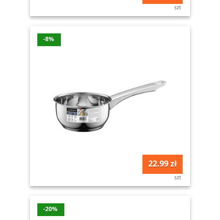
szt
-8%
22.99 zł
szt
-20%