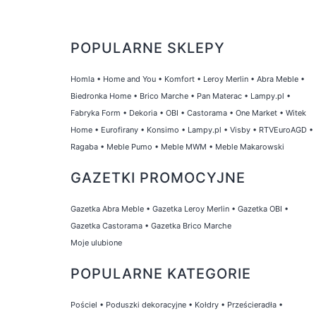
POPULARNE SKLEPY
Homla
•
Home and You
•
Komfort
•
Leroy Merlin
•
Abra Meble
•
Biedronka Home
•
Brico Marche
•
Pan Materac
•
Lampy.pl
•
Fabryka Form
•
Dekoria
•
OBI
•
Castorama
•
One Market
•
Witek
Home
•
Eurofirany
•
Konsimo
•
Lampy.pl
•
Visby
•
RTVEuroAGD
•
Ragaba
•
Meble Pumo
•
Meble MWM
•
Meble Makarowski
GAZETKI PROMOCYJNE
Gazetka Abra Meble
•
Gazetka Leroy Merlin
•
Gazetka OBI
•
Gazetka Castorama
•
Gazetka Brico Marche
Moje ulubione
POPULARNE KATEGORIE
Pościel
•
Poduszki dekoracyjne
•
Kołdry
•
Prześcieradła
•