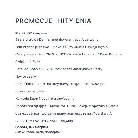
PROMOCJE I HITY DNIA
Piątek, 07 sierpnia
Szafa biurowa Damian metalowa antracyt/czerwony
Odkurzacze pionowe - Mova X4 Pro 45min Funkcja mycia
Candy Fresco 300 CNCQ2T620EW Pełny No Frost 205cm Komora
świeżości Biały
Fotel do Spania CORRA Rozkładany Amerykanka Szary
Nowoczesny
Półki ścienne 4 szt. na przyprawy, książki półki wiszące
nowoczesne białe
Komoda Saon 1 dąb naturalny/czarny
Roboty sprzątające - Mova P50 Ultra Funkcja mopowania Stacja
oczyszczająca Tworzenie mapy pomieszczenia 74dB Biały AI
Amica DIM48A10ELONSCiD 44,8cm
Sobota, 08 sierpnia
Już wkrótce będą dostępne ...