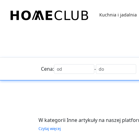
Przejdź
do
Kuchnia i jadalnia
treści
Homeclub
Cena:
-
W kategorii Inne artykuły na naszej platf
które urozmaicą Twoje wnętrze i sprawią,
Czytaj więcej
dekoracyjne, praktyczne dodatki oraz inn