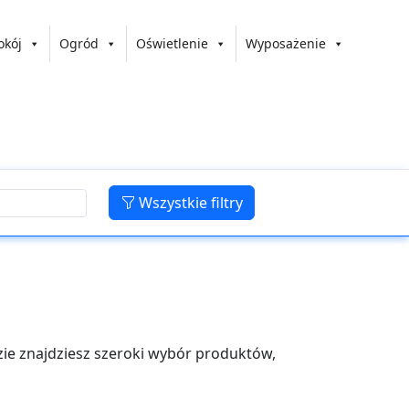
okój
Ogród
Oświetlenie
Wyposażenie
Wszystkie filtry
dzie znajdziesz szeroki wybór produktów,
mu. Oferujemy różnorodne artykuły
e wnętrze.