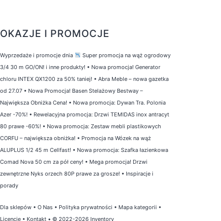
OKAZJE I PROMOCJE
Wyprzedaże i promocje dnia
Super promocja na wąż ogrodowy
3/4 30 m GO/ON! i inne produkty!
•
Nowa promocja! Generator
chloru INTEX QX1200 za 50% taniej!
•
Abra Meble – nowa gazetka
od 27.07
•
Nowa Promocja! Basen Stelażowy Bestway –
Największa Obniżka Cena!
•
Nowa promocja: Dywan Tra. Polonia
Azer -70%!
•
Rewelacyjna promocja: Drzwi TEMIDAS inox antracyt
80 prawe -60%!
•
Nowa promocja: Zestaw mebli plastikowych
CORFU – największa obniżka!
•
Promocja na Wózek na wąż
ALUPLUS 1/2 45 m Cellfast!
•
Nowa promocja: Szafka łazienkowa
Comad Nova 50 cm za pół ceny!
•
Mega promocja! Drzwi
zewnętrzne Nyks orzech 80P prawe za grosze!
•
Inspiracje i
porady
Dla sklepów
•
O Nas
•
Polityka prywatności
•
Mapa kategorii
•
Licencje
•
Kontakt
• © 2022-2026 Inventory