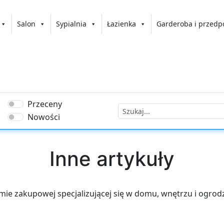
Salon
Sypialnia
Łazienka
Garderoba i przedp
Przeceny
Nowości
Inne artykuły
ormie zakupowej specjalizującej się w domu, wnętrzu i ogro
 że poczujesz się jeszcze bardziej komfortowo w swoim do
e niezbędne akcesoria, które pomogą Ci stworzyć wymarzon