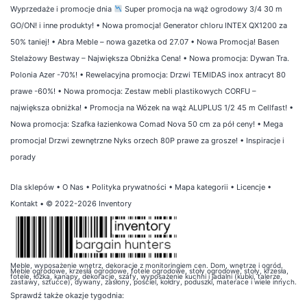
Wyprzedaże i promocje dnia
Super promocja na wąż ogrodowy 3/4 30 m
GO/ON! i inne produkty!
•
Nowa promocja! Generator chloru INTEX QX1200 za
50% taniej!
•
Abra Meble – nowa gazetka od 27.07
•
Nowa Promocja! Basen
Stelażowy Bestway – Największa Obniżka Cena!
•
Nowa promocja: Dywan Tra.
Polonia Azer -70%!
•
Rewelacyjna promocja: Drzwi TEMIDAS inox antracyt 80
prawe -60%!
•
Nowa promocja: Zestaw mebli plastikowych CORFU –
największa obniżka!
•
Promocja na Wózek na wąż ALUPLUS 1/2 45 m Cellfast!
•
Nowa promocja: Szafka łazienkowa Comad Nova 50 cm za pół ceny!
•
Mega
promocja! Drzwi zewnętrzne Nyks orzech 80P prawe za grosze!
•
Inspiracje i
porady
Dla sklepów
•
O Nas
•
Polityka prywatności
•
Mapa kategorii
•
Licencje
•
Kontakt
• © 2022-2026 Inventory
Meble, wyposażenie wnętrz, dekoracje z monitoringiem cen. Dom, wnętrze i ogród.
Meble ogrodowe, krzesła ogrodowe, fotele ogrodowe, stoły ogrodowe, stoły, krzesła,
fotele, łóżka, kanapy, dekoracje, szafy, wyposażenie kuchni i jadalni (kubki, talerze,
zastawy, sztućce), dywany, zasłony, pościel, kołdry, poduszki, materace i wiele innych.
Sprawdź także
okazje tygodnia
: