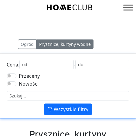
Przejdź
do
Homeclub
treści
Ogród
Prysznice, kurtyny wodne
Cena:
-
Przeceny
Nowości
Wszystkie filtry
Prysznice, kurtyny