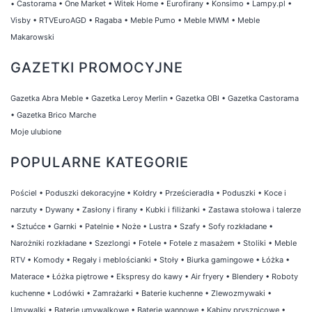
•
Castorama
•
One Market
•
Witek Home
•
Eurofirany
•
Konsimo
•
Lampy.pl
•
odświeżyć istniejącą kabinę prysznicową.
Visby
•
RTVEuroAGD
•
Ragaba
•
Meble Pumo
•
Meble MWM
•
Meble
Dbamy o to, aby nasza oferta była
Makarowski
kompleksowa i spełniała oczekiwania nawet
GAZETKI PROMOCYJNE
najbardziej wymagających klientów.
Gazetka Abra Meble
•
Gazetka Leroy Merlin
•
Gazetka OBI
•
Gazetka Castorama
Zachęcamy do zapoznania się z naszą szeroką
•
Gazetka Brico Marche
ofertą produktów z kategorii prysznice,
Moje ulubione
kurtyny wodne. Dzięki nim, Twoja łazienka
stanie się jeszcze bardziej funkcjonalna,
POPULARNE KATEGORIE
estetyczna i komfortowa. Oferujemy wysoką
Pościel
•
Poduszki dekoracyjne
•
Kołdry
•
Prześcieradła
•
Poduszki
•
Koce i
jakość produktów, atrakcyjne ceny oraz
narzuty
•
Dywany
•
Zasłony i firany
•
Kubki i filiżanki
•
Zastawa stołowa i talerze
szybką dostawę do Twojego domu. Już teraz
•
Sztućce
•
Garnki
•
Patelnie
•
Noże
•
Lustra
•
Szafy
•
Sofy rozkładane
•
zajrzyj na naszą stronę i wybierz rozwiązania,
Narożniki rozkładane
•
Szezlongi
•
Fotele
•
Fotele z masażem
•
Stoliki
•
Meble
które spełnią Twoje oczekiwania!
RTV
•
Komody
•
Regały i meblościanki
•
Stoły
•
Biurka gamingowe
•
Łóżka
•
Materace
•
Łóżka piętrowe
•
Ekspresy do kawy
•
Air fryery
•
Blendery
•
Roboty
kuchenne
•
Lodówki
•
Zamrażarki
•
Baterie kuchenne
•
Zlewozmywaki
•
Umywalki
•
Baterie umywalkowe
•
Baterie wannowe
•
Kabiny prysznicowe
•