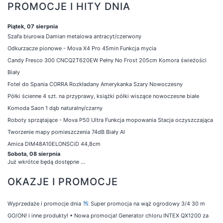
PROMOCJE I HITY DNIA
Piątek, 07 sierpnia
Szafa biurowa Damian metalowa antracyt/czerwony
Odkurzacze pionowe - Mova X4 Pro 45min Funkcja mycia
Candy Fresco 300 CNCQ2T620EW Pełny No Frost 205cm Komora świeżości
Biały
Fotel do Spania CORRA Rozkładany Amerykanka Szary Nowoczesny
Półki ścienne 4 szt. na przyprawy, książki półki wiszące nowoczesne białe
Komoda Saon 1 dąb naturalny/czarny
Roboty sprzątające - Mova P50 Ultra Funkcja mopowania Stacja oczyszczająca
Tworzenie mapy pomieszczenia 74dB Biały AI
Amica DIM48A10ELONSCiD 44,8cm
Sobota, 08 sierpnia
Już wkrótce będą dostępne ...
OKAZJE I PROMOCJE
Wyprzedaże i promocje dnia
Super promocja na wąż ogrodowy 3/4 30 m
GO/ON! i inne produkty!
•
Nowa promocja! Generator chloru INTEX QX1200 za