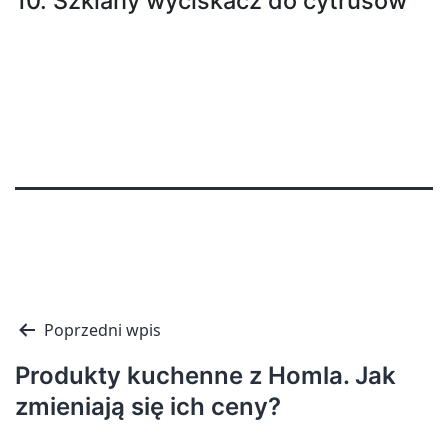
10. Szklany wyciskacz do cytrusów
Nawigacja
Poprzedni wpis
wpisu
Produkty kuchenne z Homla. Jak
zmieniają się ich ceny?