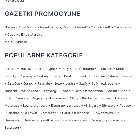
Makarowski
GAZETKI PROMOCYJNE
Gazetka Abra Meble
•
Gazetka Leroy Merlin
•
Gazetka OBI
•
Gazetka Castorama
•
Gazetka Brico Marche
Moje ulubione
POPULARNE KATEGORIE
Pościel
•
Poduszki dekoracyjne
•
Kołdry
•
Prześcieradła
•
Poduszki
•
Koce i
narzuty
•
Dywany
•
Zasłony i firany
•
Kubki i filiżanki
•
Zastawa stołowa i talerze
•
Sztućce
•
Garnki
•
Patelnie
•
Noże
•
Lustra
•
Szafy
•
Sofy rozkładane
•
Narożniki rozkładane
•
Szezlongi
•
Fotele
•
Fotele z masażem
•
Stoliki
•
Meble
RTV
•
Komody
•
Regały i meblościanki
•
Stoły
•
Biurka gamingowe
•
Łóżka
•
Materace
•
Łóżka piętrowe
•
Ekspresy do kawy
•
Air fryery
•
Blendery
•
Roboty
kuchenne
•
Lodówki
•
Zamrażarki
•
Baterie kuchenne
•
Zlewozmywaki
•
Umywalki
•
Baterie umywalkowe
•
Baterie wannowe
•
Kabiny prysznicowe
•
Saturatory