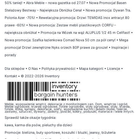
50% taniej!
•
Abra Meble – nowa gazetka od 27.07
•
Nowa Promocja! Basen
Stelażowy Bestway – Największa Obniżka Cena!
•
Nowa promocja: Dywan Tra.
Polonia Azer -70%!
•
Rewelacyjna promocja: Drzwi TEMIDAS inox antracyt 80
prawe -60%!
•
Nowa promocja: Zestaw mebli plastikowych CORFU –
największa obniżka!
•
Promocja na Wózek na wąż ALUPLUS 1/2 45 m Cellfast!
•
Nowa promocja: Szafka łazienkowa Comad Nova 50 cm za pół ceny!
•
Mega
promocja! Drzwi zewnętrzne Nyks orzech 80P prawe za grosze!
•
Inspiracje i
porady
Dla sklepów
•
O Nas
•
Polityka prywatności
•
Mapa kategorii
•
Licencje
•
Kontakt
• © 2022-2026 Inventory
Meble, wyposażenie wnętrz, dekoracje z monitoringiem cen. Dom, wnętrze i ogród.
Meble ogrodowe, krzesła ogrodowe, fotele ogrodowe, stoły ogrodowe, stoły, krzesła,
fotele, łóżka, kanapy, dekoracje, szafy, wyposażenie kuchni i jadalni (kubki, talerze,
zastawy, sztućce), dywany, zasłony, pościel, kołdry, poduszki, materace i wiele innych.
Sprawdź także
okazje tygodnia
:
kawa
,
karma dla psów
,
pieluchy dla dzieci
Promocje:
bielizna
,
buty sportowe
,
koszulki i bluzki
,
jeansy
,
biżuteria