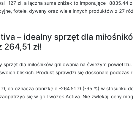
si -127 zł, a łączna suma zniżek to imponujące -8835.44 z
acyjne, fotele, dywany oraz wiele innych produktów z 27 ró
tiva – idealny sprzęt dla miłośni
 264,51 zł!
 sprzęt dla miłośników grillowania na świeżym powietrzu. D
a swoich bliskich. Produkt sprawdzi się doskonale podcza
 zł, co oznacza obniżkę o -264.51 zł (-95 %) w stosunku d
 zaopatrzyć się w grill wózek Activa. Nie zwlekaj, ceny mo