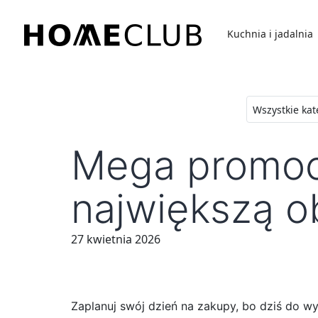
Przejdź
do
Kuchnia i jadalnia
treści
Homeclub
Mega promocj
największą o
27 kwietnia 2026
Zaplanuj swój dzień na zakupy, bo dziś do 