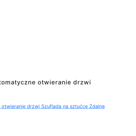
anie drzwi Szuflada na sztućce Zdalne stero
tomatyczne otwieranie drzwi
wieranie drzwi Szuflada na sztućce Zdalne