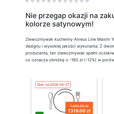
Nie przegap okazji na z
kolorze satynowym!
Zlewozmywak kuchenny Alveus Line Maxim 10
designu i wysokiej jakości wykonania. Z dw
producenta, ten zlewozmywak spełni oczekiw
co oznacza obniżkę o -180 zł (-12%) w poró
Stan na 2026-04-27
1499.00 zł
1319.00 zł