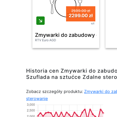
2599.00 zł
2299.00 zł
szt
Zmywarki do zabudowy - Bosch 
RTV Euro AGD
Historia cen Zmywarki do zabud
Szuflada na sztućce Zdalne ster
Zobacz szczegóły produktu:
Zmywarki do za
sterowanie