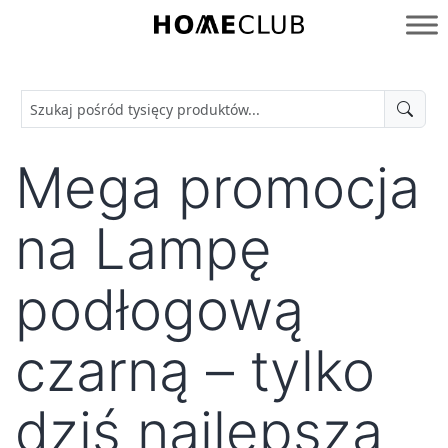
Przejdź
do
Homeclub
treści
Mega promocja
na Lampę
podłogową
czarną – tylko
dziś najlepsza