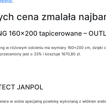
Materac
.
ych cena zmalała najbar
ING 160×200 tapicerowane – OUTL
lding w różowym odcieniu ma wymiary 160×200 cm, dzięki 
przeceniony jest o 33% i kosztuje 1670,80 zł.
OTECT JANPOL
awiera w sobie specjalną powłokę wykonaną z włókien sreb