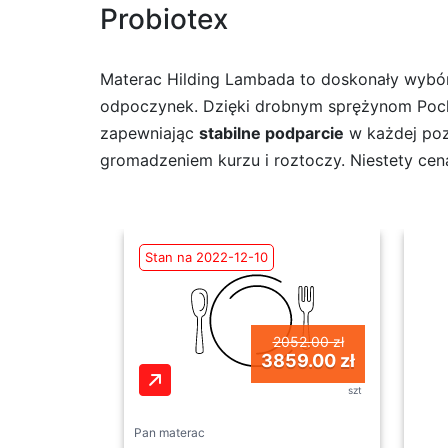
Probiotex
Materac Hilding Lambada to doskonały wybór
odpoczynek. Dzięki drobnym sprężynom Pocke
zapewniając
stabilne podparcie
w każdej pozy
gromadzeniem kurzu i roztoczy. Niestety cen
Stan na 2022-12-10
2052.00 zł
3859.00 zł
szt
Pan materac