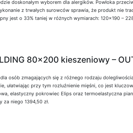
dzie doskonałym wyborem dla alergików. Powłoka przeciwdz
Wykonanie z trwałych surowców sprawia, że produkt nie tra
ny jest o 33% taniej w różnych wymiarach: 120×190 – 228 
LDING 80×200 kieszeniowy – OUT
 dla osób zmagających się z różnego rodzaju dolegliwości
e, ułatwiając przy tym rozluźnienie mięśni, co jest kluczo
sowa, elastyczny pokrowiec Elips oraz termoelastyczna p
y za niego 1394,50 zł.