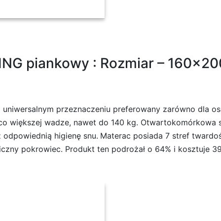
NG piankowy : Rozmiar – 160×200
 uniwersalnym przeznaczeniu preferowany zarówno dla osó
ieco większej wadze, nawet do 140 kg. Otwartokomórkowa 
 odpowiednią higienę snu.
Materac posiada 7 stref twardoś
iczny pokrowiec. Produkt ten podrożał o 64% i kosztuje 39