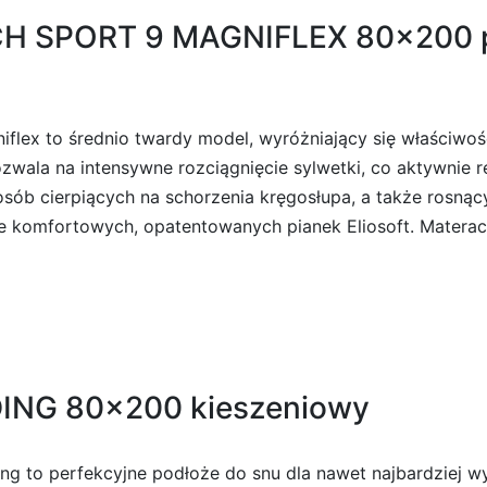
H SPORT 9 MAGNIFLEX 80×200 p
niflex to średnio twardy model, wyróżniający się właściw
ala na intensywne rozciągnięcie sylwetki, co aktywnie reg
ób cierpiących na schorzenia kręgosłupa, a także rosnący
e komfortowych, opatentowanych pianek Eliosoft. Materac
DING 80×200 kieszeniowy
ding to perfekcyjne podłoże do snu dla nawet najbardziej