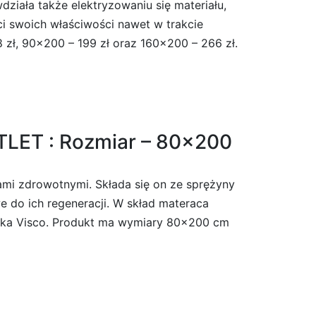
iała także elektryzowaniu się materiału,
ci swoich właściwości nawet w trakcie
zł, 90×200 – 199 zł oraz 160×200 – 266 zł.
LET : Rozmiar – 80×200
ami zdrowotnymi. Składa się on ze sprężyny
we do ich regeneracji. W skład materaca
ianka Visco. Produkt ma wymiary 80×200 cm