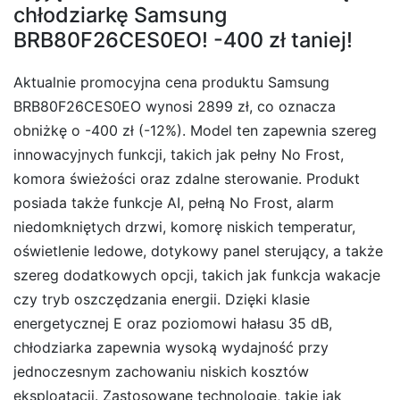
chłodziarkę Samsung
BRB80F26CES0EO! -400 zł taniej!
Aktualnie promocyjna cena produktu Samsung
BRB80F26CES0EO wynosi 2899 zł, co oznacza
obniżkę o -400 zł (-12%). Model ten zapewnia szereg
innowacyjnych funkcji, takich jak pełny No Frost,
komora świeżości oraz zdalne sterowanie. Produkt
posiada także funkcje AI, pełną No Frost, alarm
niedomkniętych drzwi, komorę niskich temperatur,
oświetlenie ledowe, dotykowy panel sterujący, a także
szereg dodatkowych opcji, takich jak funkcja wakacje
czy tryb oszczędzania energii. Dzięki klasie
energetycznej E oraz poziomowi hałasu 35 dB,
chłodziarka zapewnia wysoką wydajność przy
jednoczesnym zachowaniu niskich kosztów
eksploatacji. Zastosowane technologie, takie jak