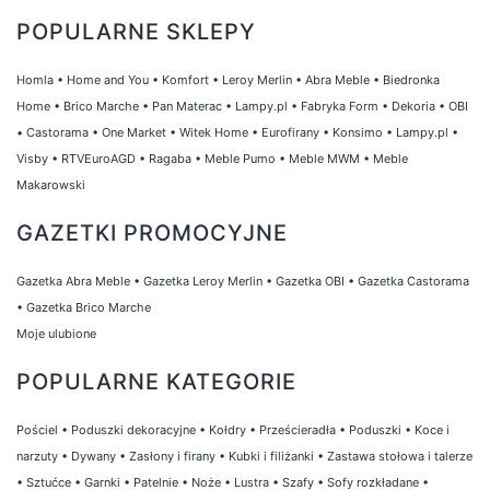
POPULARNE SKLEPY
Homla
•
Home and You
•
Komfort
•
Leroy Merlin
•
Abra Meble
•
Biedronka
Home
•
Brico Marche
•
Pan Materac
•
Lampy.pl
•
Fabryka Form
•
Dekoria
•
OBI
•
Castorama
•
One Market
•
Witek Home
•
Eurofirany
•
Konsimo
•
Lampy.pl
•
Visby
•
RTVEuroAGD
•
Ragaba
•
Meble Pumo
•
Meble MWM
•
Meble
Makarowski
GAZETKI PROMOCYJNE
Gazetka Abra Meble
•
Gazetka Leroy Merlin
•
Gazetka OBI
•
Gazetka Castorama
•
Gazetka Brico Marche
Moje ulubione
POPULARNE KATEGORIE
Pościel
•
Poduszki dekoracyjne
•
Kołdry
•
Prześcieradła
•
Poduszki
•
Koce i
narzuty
•
Dywany
•
Zasłony i firany
•
Kubki i filiżanki
•
Zastawa stołowa i talerze
•
Sztućce
•
Garnki
•
Patelnie
•
Noże
•
Lustra
•
Szafy
•
Sofy rozkładane
•