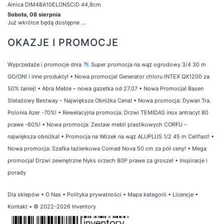
Amica DIM48A10ELONSCiD 44,8cm
Sobota, 08 sierpnia
Już wkrótce będą dostępne ...
OKAZJE I PROMOCJE
Wyprzedaże i promocje dnia
Super promocja na wąż ogrodowy 3/4 30 m
GO/ON! i inne produkty!
•
Nowa promocja! Generator chloru INTEX QX1200 za
50% taniej!
•
Abra Meble – nowa gazetka od 27.07
•
Nowa Promocja! Basen
Stelażowy Bestway – Największa Obniżka Cena!
•
Nowa promocja: Dywan Tra.
Polonia Azer -70%!
•
Rewelacyjna promocja: Drzwi TEMIDAS inox antracyt 80
prawe -60%!
•
Nowa promocja: Zestaw mebli plastikowych CORFU –
największa obniżka!
•
Promocja na Wózek na wąż ALUPLUS 1/2 45 m Cellfast!
•
Nowa promocja: Szafka łazienkowa Comad Nova 50 cm za pół ceny!
•
Mega
promocja! Drzwi zewnętrzne Nyks orzech 80P prawe za grosze!
•
Inspiracje i
porady
Dla sklepów
•
O Nas
•
Polityka prywatności
•
Mapa kategorii
•
Licencje
•
Kontakt
• © 2022-2026 Inventory