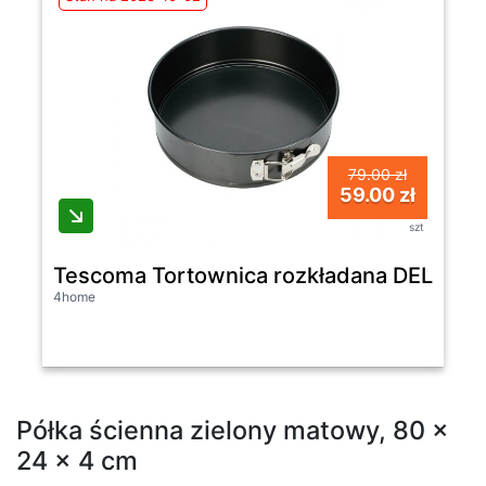
79.00 zł
59.00 zł
szt
Tescoma Tortownica rozkładana DELÍCIA,
4home
Półka ścienna zielony matowy, 80 x
24 x 4 cm