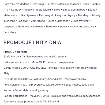
Narożniki rozkładane
•
Szezlongi
•
Fotele
•
Fotele z masażem
•
Stoliki
•
Meble
RTV
•
Komody
•
Regały i meblościanki
•
Stoły
•
Biurka gamingowe
•
Łóżka
•
Materace
•
Łóżka piętrowe
•
Ekspresy do kawy
•
Air fryery
•
Blendery
•
Roboty
kuchenne
•
Lodówki
•
Zamrażarki
•
Baterie kuchenne
•
Zlewozmywaki
•
Umywalki
•
Baterie umywalkowe
•
Baterie wannowe
•
Kabiny prysznicowe
•
Saturatory
PROMOCJE I HITY DNIA
Piątek, 07 sierpnia
Szafa biurowa Damian metalowa antracyt/czerwony
Odkurzacze pionowe - Mova X4 Pro 45min Funkcja mycia
Candy Fresco 300 CNCQ2T620EW Pełny No Frost 205cm Komora świeżości
Biały
Fotel do Spania CORRA Rozkładany Amerykanka Szary Nowoczesny
Półki ścienne 4 szt. na przyprawy, książki półki wiszące nowoczesne białe
Komoda Saon 1 dąb naturalny/czarny
Roboty sprzątające - Mova P50 Ultra Funkcja mopowania Stacja oczyszczająca
Tworzenie mapy pomieszczenia 74dB Biały AI