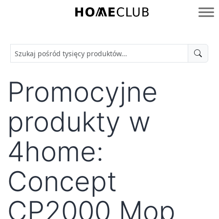
Przejdź
do
Homeclub
treści
Promocyjne
produkty w
4home:
Concept
CP2000 Mop