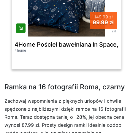
149.99 zł
99.99 zł
szt
4Home Pościel bawełniana In Space, 140 
4home
Ramka na 16 fotografii Roma, czarny
Zachowaj wspomnienia z pięknych urlopów i chwile
spędzone z najbliższymi dzięki ramce na 16 fotografii
Roma. Teraz dostępna taniej o -28%, jej obecna cena
wynosi 87.99 zł. Prosty design ramki idealnie ozdobi
każde wnętrze, a jej wymiary pozwalają na