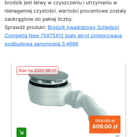
brodzik jest łatwy w czyszczeniu i utrzymaniu w
nienagannej czystości. wartości procentowe zostały
zaokrąglone do pełnej liczby.
Sprawdź produkt:
Brodzik kwadratowy Schedpol
Competia New 75X75X12 biały akryl zintegrowana
podbudowa samonośna 3.4686
Stan na 2025-08-01
959.00 zł
809.00 zł
szt