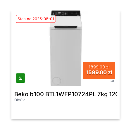
Stan na 2025-08-01
1899.00 zł
1599.00 zł
szt
Beko b100 BTL1WFP10724PL 7kg 1200ob
OleOle