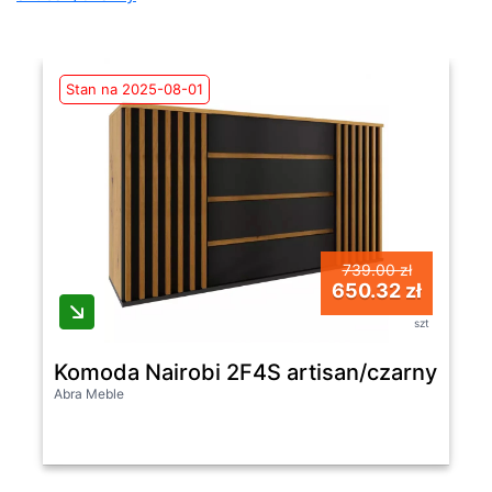
Stan na 2025-08-01
739.00 zł
650.32 zł
szt
Komoda Nairobi 2F4S artisan/czarny
Abra Meble