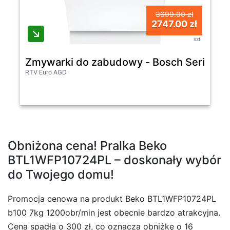
3699.00 zł
2747.00 zł
szt
Zmywarki do zabudowy - Bosch Serie 4 
RTV Euro AGD
Obniżona cena! Pralka Beko
BTL1WFP10724PL – doskonały wybór
do Twojego domu!
Promocja cenowa na produkt Beko BTL1WFP10724PL
b100 7kg 1200obr/min jest obecnie bardzo atrakcyjna.
Cena spadła o 300 zł, co oznacza obniżkę o 16