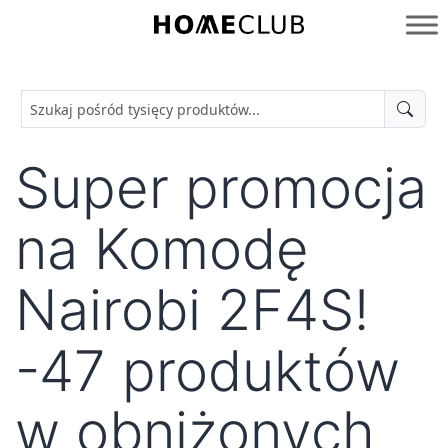
Przejdź
do
Homeclub
treści
Super promocja
na Komodę
Nairobi 2F4S!
-47 produktów
w obniżonych