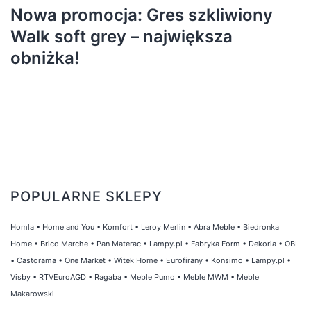
Nowa promocja: Gres szkliwiony
Walk soft grey – największa
obniżka!
POPULARNE SKLEPY
Homla
•
Home and You
•
Komfort
•
Leroy Merlin
•
Abra Meble
•
Biedronka
Home
•
Brico Marche
•
Pan Materac
•
Lampy.pl
•
Fabryka Form
•
Dekoria
•
OBI
•
Castorama
•
One Market
•
Witek Home
•
Eurofirany
•
Konsimo
•
Lampy.pl
•
Visby
•
RTVEuroAGD
•
Ragaba
•
Meble Pumo
•
Meble MWM
•
Meble
Makarowski