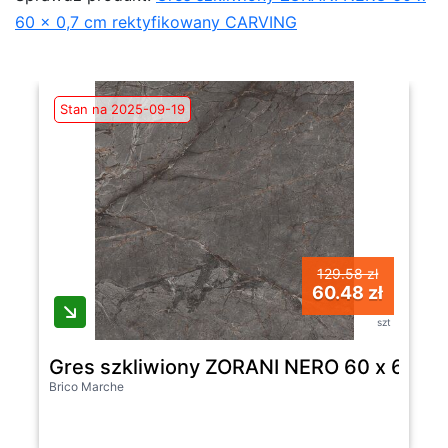
60 x 0,7 cm rektyfikowany CARVING
Stan na 2025-09-19
129.58 zł
60.48 zł
szt
Gres szkliwiony ZORANI NERO 60 x 60 x 
Brico Marche