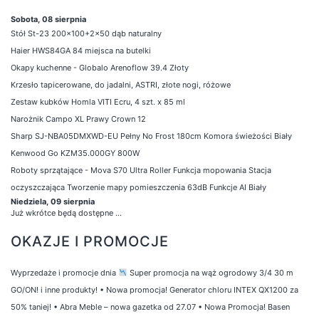
Sobota, 08 sierpnia
Stół St-23 200x100+2x50 dąb naturalny
Haier HWS84GA 84 miejsca na butelki
Okapy kuchenne - Globalo Arenoflow 39.4 Złoty
Krzesło tapicerowane, do jadalni, ASTRI, złote nogi, różowe
Zestaw kubków Homla VITI Ecru, 4 szt. x 85 ml
Narożnik Campo XL Prawy Crown 12
Sharp SJ-NBA05DMXWD-EU Pełny No Frost 180cm Komora świeżości Biały
Kenwood Go KZM35.000GY 800W
Roboty sprzątające - Mova S70 Ultra Roller Funkcja mopowania Stacja
oczyszczająca Tworzenie mapy pomieszczenia 63dB Funkcje AI Biały
Niedziela, 09 sierpnia
Już wkrótce będą dostępne ...
OKAZJE I PROMOCJE
Wyprzedaże i promocje dnia
Super promocja na wąż ogrodowy 3/4 30 m
GO/ON! i inne produkty!
•
Nowa promocja! Generator chloru INTEX QX1200 za
50% taniej!
•
Abra Meble – nowa gazetka od 27.07
•
Nowa Promocja! Basen