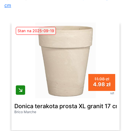
cm
Stan na 2025-09-19
11.98 zł
4.98 zł
szt
Donica terakota prosta XL granit 17 cm
Brico Marche