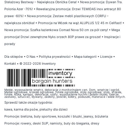
Stelażowy Bestway – Największa Obniżka Cena!
•
Nowa promocja: Dywan Tra.
Polonia Azer -70%!
•
Rewelacyjna promocja: Drzwi TEMIDAS inox antracyt 80
prawe -60%!
•
Nowa promocja: Zestaw mebli plastikowych CORFU –
największa obniżka!
•
Promocja na Wózek na wąż ALUPLUS 1/2 45 m Cellfast!
•
Nowa promocja: Szafka łazienkowa Comad Nova 50 cm za pół ceny!
•
Mega
promocja! Drzwi zewnętrzne Nyks orzech 80P prawe za grosze!
•
Inspiracje i
porady
Dla sklepów
•
O Nas
•
Polityka prywatności
•
Mapa kategorii
•
Licencje
•
Kontakt
• © 2022-2026 Inventory
Meble, wyposażenie wnętrz, dekoracje z monitoringiem cen. Dom, wnętrze i ogród.
Meble ogrodowe, krzesła ogrodowe, fotele ogrodowe, stoły ogrodowe, stoły, krzesła,
fotele, łóżka, kanapy, dekoracje, szafy, wyposażenie kuchni i jadalni (kubki, talerze,
zastawy, sztućce), dywany, zasłony, pościel, kołdry, poduszki, materace i wiele innych.
Sprawdź także
okazje tygodnia
:
kawa
,
karma dla psów
,
pieluchy dla dzieci
Promocje:
bielizna
,
buty sportowe
,
koszulki i bluzki
,
jeansy
,
biżuteria
Promocje:
rowery
,
deski SUP
,
namioty
,
buty do biegania
,
dresy