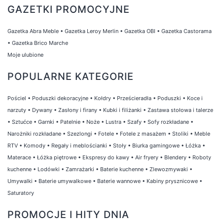
GAZETKI PROMOCYJNE
Gazetka Abra Meble
•
Gazetka Leroy Merlin
•
Gazetka OBI
•
Gazetka Castorama
•
Gazetka Brico Marche
Moje ulubione
POPULARNE KATEGORIE
Pościel
•
Poduszki dekoracyjne
•
Kołdry
•
Prześcieradła
•
Poduszki
•
Koce i
narzuty
•
Dywany
•
Zasłony i firany
•
Kubki i filiżanki
•
Zastawa stołowa i talerze
•
Sztućce
•
Garnki
•
Patelnie
•
Noże
•
Lustra
•
Szafy
•
Sofy rozkładane
•
Narożniki rozkładane
•
Szezlongi
•
Fotele
•
Fotele z masażem
•
Stoliki
•
Meble
RTV
•
Komody
•
Regały i meblościanki
•
Stoły
•
Biurka gamingowe
•
Łóżka
•
Materace
•
Łóżka piętrowe
•
Ekspresy do kawy
•
Air fryery
•
Blendery
•
Roboty
kuchenne
•
Lodówki
•
Zamrażarki
•
Baterie kuchenne
•
Zlewozmywaki
•
Umywalki
•
Baterie umywalkowe
•
Baterie wannowe
•
Kabiny prysznicowe
•
Saturatory
PROMOCJE I HITY DNIA