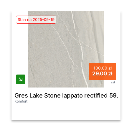
Stan na 2025-09-19
100.00 zł
29.00 zł
szt
Gres Lake Stone lappato rectified 59,8x
Komfort