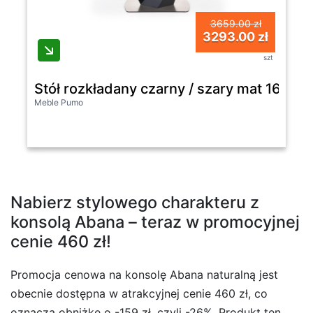
3659.00 zł
3293.00 zł
szt
Stół rozkładany czarny / szary mat 160 - 
Meble Pumo
Nabierz stylowego charakteru z
konsolą Abana – teraz w promocyjnej
cenie 460 zł!
Promocja cenowa na konsolę Abana naturalną jest
obecnie dostępna w atrakcyjnej cenie 460 zł, co
oznacza obniżkę o -159 zł, czyli -26%. Produkt ten