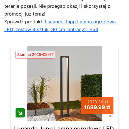
terenie posesji. Nie przegap okazji i skorzystaj z
promocji już teraz!
Sprawdź produkt:
Lucande Jupp Lampa ogrodowa
LED, zestaw 4 sztuk, 90 cm, antracyt, IP54
Stan na 2025-09-27
2028.36 zł
1689.99 zł
szt
Lucande Jupp Lampa ogrodowa LED, zestaw