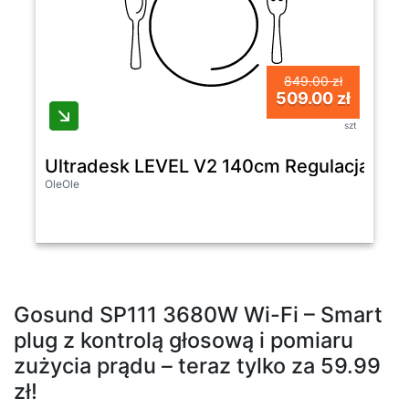
849.00 zł
509.00 zł
szt
Ultradesk LEVEL V2 140cm Regulacja wy
OleOle
Gosund SP111 3680W Wi-Fi – Smart
plug z kontrolą głosową i pomiaru
zużycia prądu – teraz tylko za 59.99
zł!