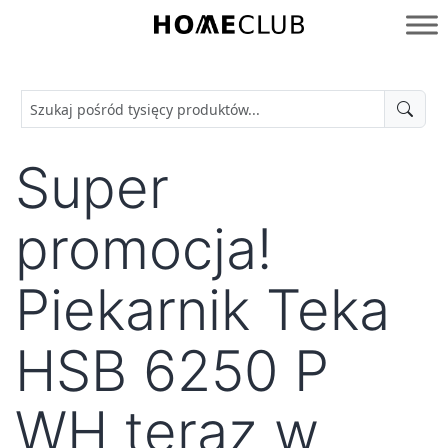
Przejdź
do
Homeclub
treści
Super
promocja!
Piekarnik Teka
HSB 6250 P
WH teraz w