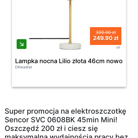
339.00 zł
249.90 zł
szt
Lampka nocna Lilio złota 46cm nowoczes
DKwadrat
Super promocja na elektroszczotkę
Sencor SVC 0608BK 45min Mini!
Oszczędź 200 zł i ciesz się
maksymalną wydajnością pracy bez