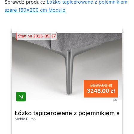
Sprawdź produkt:
Łóżko tapicerowane z pojemnikiem
szare 160×200 cm Modulo
Stan na 2025-09-27
3609.00 zł
3248.00 zł
szt
Łóżko tapicerowane z pojemnikiem szar
Meble Pumo