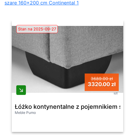
szare 160×200 cm Continental 1
Stan na 2025-09-27
3689.00 zł
3320.00 zł
szt
Łóżko kontynentalne z pojemnikiem szare
Meble Pumo