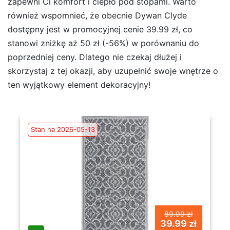
zapewni Ci komfort i ciepło pod stopami. Warto
również wspomnieć, że obecnie Dywan Clyde
dostępny jest w promocyjnej cenie 39.99 zł, co
stanowi zniżkę aż 50 zł (-56%) w porównaniu do
poprzedniej ceny. Dlatego nie czekaj dłużej i
skorzystaj z tej okazji, aby uzupełnić swoje wnętrze o
ten wyjątkowy element dekoracyjny!
Stan na 2026-05-13
89.99 zł
39.99 zł