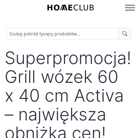
Przejdź
do
Homeclub
treści
Superpromocja!
Grill wózek 60
x 40 cm Activa
– największa
obniżka cen!