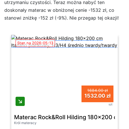
utrzymaniu czystości. Teraz można nabyć ten
doskonały materac w obniżonej cenie -1532 zł, co
stanowi zniżkę -152 zł (-9%). Nie przegap tej okazji!
Stan na 2026-05-13
1684.00 zł
1532.00 zł
szt
Materac Rock&Roll Hilding 180x200 cm It
Król materacy