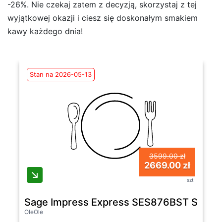
-26%. Nie czekaj zatem z decyzją, skorzystaj z tej
wyjątkowej okazji i ciesz się doskonałym smakiem
kawy każdego dnia!
Stan na 2026-05-13
3599.00 zł
2669.00 zł
szt
Sage Impress Express SES876BST Szero
OleOle