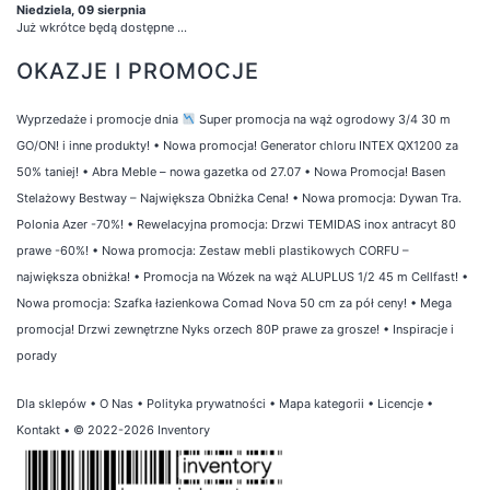
Niedziela, 09 sierpnia
Już wkrótce będą dostępne ...
OKAZJE I PROMOCJE
Wyprzedaże i promocje dnia
Super promocja na wąż ogrodowy 3/4 30 m
GO/ON! i inne produkty!
•
Nowa promocja! Generator chloru INTEX QX1200 za
50% taniej!
•
Abra Meble – nowa gazetka od 27.07
•
Nowa Promocja! Basen
Stelażowy Bestway – Największa Obniżka Cena!
•
Nowa promocja: Dywan Tra.
Polonia Azer -70%!
•
Rewelacyjna promocja: Drzwi TEMIDAS inox antracyt 80
prawe -60%!
•
Nowa promocja: Zestaw mebli plastikowych CORFU –
największa obniżka!
•
Promocja na Wózek na wąż ALUPLUS 1/2 45 m Cellfast!
•
Nowa promocja: Szafka łazienkowa Comad Nova 50 cm za pół ceny!
•
Mega
promocja! Drzwi zewnętrzne Nyks orzech 80P prawe za grosze!
•
Inspiracje i
porady
Dla sklepów
•
O Nas
•
Polityka prywatności
•
Mapa kategorii
•
Licencje
•
Kontakt
• © 2022-2026 Inventory