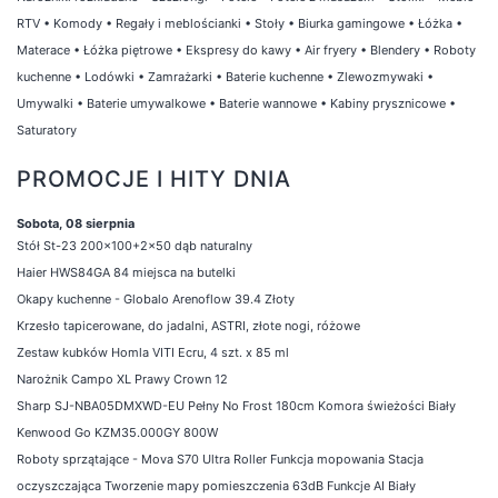
RTV
•
Komody
•
Regały i meblościanki
•
Stoły
•
Biurka gamingowe
•
Łóżka
•
Materace
•
Łóżka piętrowe
•
Ekspresy do kawy
•
Air fryery
•
Blendery
•
Roboty
kuchenne
•
Lodówki
•
Zamrażarki
•
Baterie kuchenne
•
Zlewozmywaki
•
Umywalki
•
Baterie umywalkowe
•
Baterie wannowe
•
Kabiny prysznicowe
•
Saturatory
PROMOCJE I HITY DNIA
Sobota, 08 sierpnia
Stół St-23 200x100+2x50 dąb naturalny
Haier HWS84GA 84 miejsca na butelki
Okapy kuchenne - Globalo Arenoflow 39.4 Złoty
Krzesło tapicerowane, do jadalni, ASTRI, złote nogi, różowe
Zestaw kubków Homla VITI Ecru, 4 szt. x 85 ml
Narożnik Campo XL Prawy Crown 12
Sharp SJ-NBA05DMXWD-EU Pełny No Frost 180cm Komora świeżości Biały
Kenwood Go KZM35.000GY 800W
Roboty sprzątające - Mova S70 Ultra Roller Funkcja mopowania Stacja
oczyszczająca Tworzenie mapy pomieszczenia 63dB Funkcje AI Biały