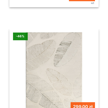
szt
-46%
299.00 zł