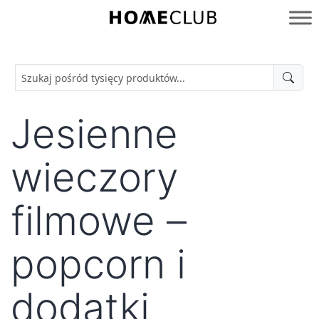
Przejdź
do
Homeclub
treści
Jesienne
wieczory
filmowe –
popcorn i
dodatki