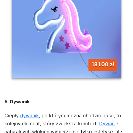
181.00 zł
szt
5. Dywanik
Ciepły
dywanik
, po którym można chodzić boso, to
kolejny element, który zwiększa komfort.
Dywan
z
naturalnych włókien wybierze nie tylko estetykę, ale