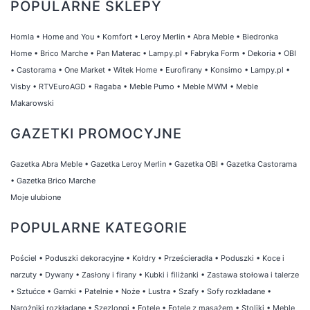
POPULARNE SKLEPY
Homla
•
Home and You
•
Komfort
•
Leroy Merlin
•
Abra Meble
•
Biedronka
Home
•
Brico Marche
•
Pan Materac
•
Lampy.pl
•
Fabryka Form
•
Dekoria
•
OBI
•
Castorama
•
One Market
•
Witek Home
•
Eurofirany
•
Konsimo
•
Lampy.pl
•
Visby
•
RTVEuroAGD
•
Ragaba
•
Meble Pumo
•
Meble MWM
•
Meble
Makarowski
GAZETKI PROMOCYJNE
Gazetka Abra Meble
•
Gazetka Leroy Merlin
•
Gazetka OBI
•
Gazetka Castorama
•
Gazetka Brico Marche
Moje ulubione
POPULARNE KATEGORIE
Pościel
•
Poduszki dekoracyjne
•
Kołdry
•
Prześcieradła
•
Poduszki
•
Koce i
narzuty
•
Dywany
•
Zasłony i firany
•
Kubki i filiżanki
•
Zastawa stołowa i talerze
•
Sztućce
•
Garnki
•
Patelnie
•
Noże
•
Lustra
•
Szafy
•
Sofy rozkładane
•
Narożniki rozkładane
•
Szezlongi
•
Fotele
•
Fotele z masażem
•
Stoliki
•
Meble