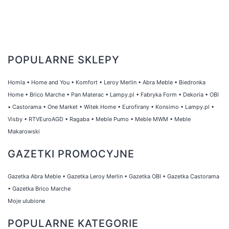
POPULARNE SKLEPY
Homla
•
Home and You
•
Komfort
•
Leroy Merlin
•
Abra Meble
•
Biedronka
Home
•
Brico Marche
•
Pan Materac
•
Lampy.pl
•
Fabryka Form
•
Dekoria
•
OBI
•
Castorama
•
One Market
•
Witek Home
•
Eurofirany
•
Konsimo
•
Lampy.pl
•
Visby
•
RTVEuroAGD
•
Ragaba
•
Meble Pumo
•
Meble MWM
•
Meble
Makarowski
GAZETKI PROMOCYJNE
Gazetka Abra Meble
•
Gazetka Leroy Merlin
•
Gazetka OBI
•
Gazetka Castorama
•
Gazetka Brico Marche
Moje ulubione
POPULARNE KATEGORIE