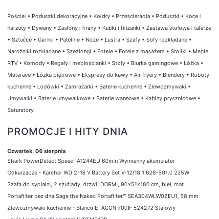
Pościel
•
Poduszki dekoracyjne
•
Kołdry
•
Prześcieradła
•
Poduszki
•
Koce i
narzuty
•
Dywany
•
Zasłony i firany
•
Kubki i filiżanki
•
Zastawa stołowa i talerze
•
Sztućce
•
Garnki
•
Patelnie
•
Noże
•
Lustra
•
Szafy
•
Sofy rozkładane
•
Narożniki rozkładane
•
Szezlongi
•
Fotele
•
Fotele z masażem
•
Stoliki
•
Meble
RTV
•
Komody
•
Regały i meblościanki
•
Stoły
•
Biurka gamingowe
•
Łóżka
•
Materace
•
Łóżka piętrowe
•
Ekspresy do kawy
•
Air fryery
•
Blendery
•
Roboty
kuchenne
•
Lodówki
•
Zamrażarki
•
Baterie kuchenne
•
Zlewozmywaki
•
Umywalki
•
Baterie umywalkowe
•
Baterie wannowe
•
Kabiny prysznicowe
•
Saturatory
PROMOCJE I HITY DNIA
Czwartek, 06 sierpnia
Shark PowerDetect Speed IA1244EU 60min Wymienny akumulator
Odkurzacze - Karcher WD 2-18 V Battery Set V-12/18 1.628-501.0 225W
Szafa do sypialni, 2 szuflady, drzwi, DORMI, 90x51x180 cm, biel, mat
Portafilter bez dna Sage the Naked Portafilter™ SEA304WLW0ZEU1, 58 mm
Zlewozmywaki kuchenne - Blanco ETAGON 700IF 524272 Stalowy