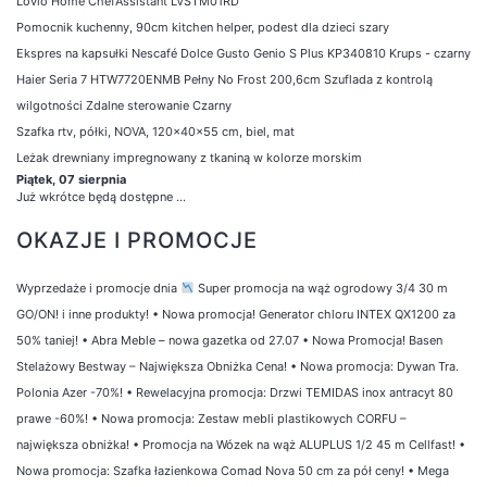
Lovio Home ChefAssistant LVSTM01RD
Pomocnik kuchenny, 90cm kitchen helper, podest dla dzieci szary
Ekspres na kapsułki Nescafé Dolce Gusto Genio S Plus KP340810 Krups - czarny
Haier Seria 7 HTW7720ENMB Pełny No Frost 200,6cm Szuflada z kontrolą
wilgotności Zdalne sterowanie Czarny
Szafka rtv, półki, NOVA, 120x40x55 cm, biel, mat
Leżak drewniany impregnowany z tkaniną w kolorze morskim
Piątek, 07 sierpnia
Już wkrótce będą dostępne ...
OKAZJE I PROMOCJE
Wyprzedaże i promocje dnia
Super promocja na wąż ogrodowy 3/4 30 m
GO/ON! i inne produkty!
•
Nowa promocja! Generator chloru INTEX QX1200 za
50% taniej!
•
Abra Meble – nowa gazetka od 27.07
•
Nowa Promocja! Basen
Stelażowy Bestway – Największa Obniżka Cena!
•
Nowa promocja: Dywan Tra.
Polonia Azer -70%!
•
Rewelacyjna promocja: Drzwi TEMIDAS inox antracyt 80
prawe -60%!
•
Nowa promocja: Zestaw mebli plastikowych CORFU –
największa obniżka!
•
Promocja na Wózek na wąż ALUPLUS 1/2 45 m Cellfast!
•
Nowa promocja: Szafka łazienkowa Comad Nova 50 cm za pół ceny!
•
Mega