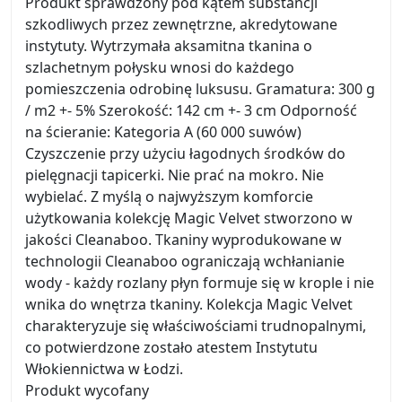
Produkt sprawdzony pod kątem substancji
szkodliwych przez zewnętrzne, akredytowane
instytuty. Wytrzymała aksamitna tkanina o
szlachetnym połysku wnosi do każdego
pomieszczenia odrobinę luksusu. Gramatura: 300 g
/ m2 +- 5% Szerokość: 142 cm +- 3 cm Odporność
na ścieranie: Kategoria A (60 000 suwów)
Czyszczenie przy użyciu łagodnych środków do
pielęgnacji tapicerki. Nie prać na mokro. Nie
wybielać. Z myślą o najwyższym komforcie
użytkowania kolekcję Magic Velvet stworzono w
jakości Cleanaboo. Tkaniny wyprodukowane w
technologii Cleanaboo ograniczają wchłanianie
wody - każdy rozlany płyn formuje się w krople i nie
wnika do wnętrza tkaniny. Kolekcja Magic Velvet
charakteryzuje się właściwościami trudnopalnymi,
co potwierdzone zostało atestem Instytutu
Włokiennictwa w Łodzi.
Produkt wycofany