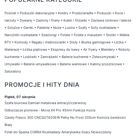
Pościel
•
Poduszki dekoracyjne
•
Kołdry
•
Prześcieradła
•
Poduszki
•
Koce i
narzuty
•
Dywany
•
Zasłony i firany
•
Kubki i filiżanki
•
Zastawa stołowa i talerze
•
Sztućce
•
Garnki
•
Patelnie
•
Noże
•
Lustra
•
Szafy
•
Sofy rozkładane
•
Narożniki rozkładane
•
Szezlongi
•
Fotele
•
Fotele z masażem
•
Stoliki
•
Meble
RTV
•
Komody
•
Regały i meblościanki
•
Stoły
•
Biurka gamingowe
•
Łóżka
•
Materace
•
Łóżka piętrowe
•
Ekspresy do kawy
•
Air fryery
•
Blendery
•
Roboty
kuchenne
•
Lodówki
•
Zamrażarki
•
Baterie kuchenne
•
Zlewozmywaki
•
Umywalki
•
Baterie umywalkowe
•
Baterie wannowe
•
Kabiny prysznicowe
•
Saturatory
PROMOCJE I HITY DNIA
Piątek, 07 sierpnia
Szafa biurowa Damian metalowa antracyt/czerwony
Odkurzacze pionowe - Mova X4 Pro 45min Funkcja mycia
Candy Fresco 300 CNCQ2T620EW Pełny No Frost 205cm Komora świeżości
Biały
Fotel do Spania CORRA Rozkładany Amerykanka Szary Nowoczesny