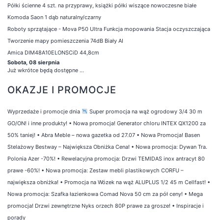
Półki ścienne 4 szt. na przyprawy, książki półki wiszące nowoczesne białe
Komoda Saon 1 dąb naturalny/czarny
Roboty sprzątające - Mova P50 Ultra Funkcja mopowania Stacja oczyszczająca
Tworzenie mapy pomieszczenia 74dB Biały AI
Amica DIM48A10ELONSCiD 44,8cm
Sobota, 08 sierpnia
Już wkrótce będą dostępne ...
OKAZJE I PROMOCJE
Wyprzedaże i promocje dnia
Super promocja na wąż ogrodowy 3/4 30 m
GO/ON! i inne produkty!
•
Nowa promocja! Generator chloru INTEX QX1200 za
50% taniej!
•
Abra Meble – nowa gazetka od 27.07
•
Nowa Promocja! Basen
Stelażowy Bestway – Największa Obniżka Cena!
•
Nowa promocja: Dywan Tra.
Polonia Azer -70%!
•
Rewelacyjna promocja: Drzwi TEMIDAS inox antracyt 80
prawe -60%!
•
Nowa promocja: Zestaw mebli plastikowych CORFU –
największa obniżka!
•
Promocja na Wózek na wąż ALUPLUS 1/2 45 m Cellfast!
•
Nowa promocja: Szafka łazienkowa Comad Nova 50 cm za pół ceny!
•
Mega
promocja! Drzwi zewnętrzne Nyks orzech 80P prawe za grosze!
•
Inspiracje i
porady