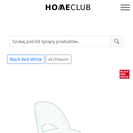
Przejdź
do
Homeclub
treści
Black Red White
Archiwum