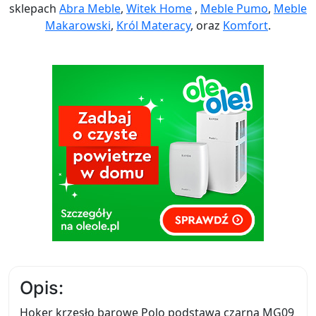
sklepach
Abra Meble
,
Witek Home
,
Meble Pumo
,
Meble
Makarowski
,
Król Materacy
, oraz
Komfort
.
Opis:
Hoker krzesło barowe Polo podstawa czarna MG09