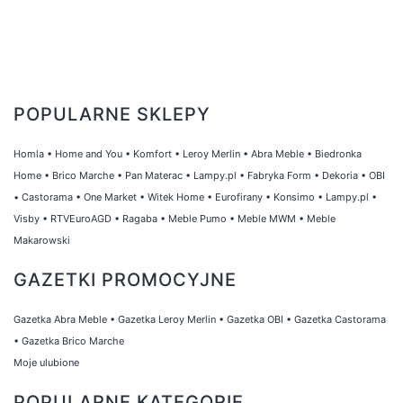
POPULARNE SKLEPY
Homla
•
Home and You
•
Komfort
•
Leroy Merlin
•
Abra Meble
•
Biedronka
Home
•
Brico Marche
•
Pan Materac
•
Lampy.pl
•
Fabryka Form
•
Dekoria
•
OBI
•
Castorama
•
One Market
•
Witek Home
•
Eurofirany
•
Konsimo
•
Lampy.pl
•
Visby
•
RTVEuroAGD
•
Ragaba
•
Meble Pumo
•
Meble MWM
•
Meble
Makarowski
GAZETKI PROMOCYJNE
Gazetka Abra Meble
•
Gazetka Leroy Merlin
•
Gazetka OBI
•
Gazetka Castorama
•
Gazetka Brico Marche
Moje ulubione
POPULARNE KATEGORIE