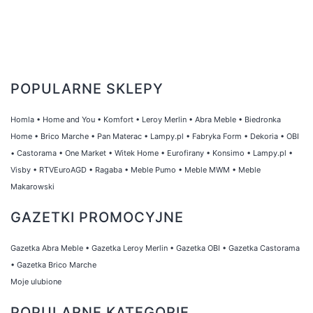
POPULARNE SKLEPY
Homla
•
Home and You
•
Komfort
•
Leroy Merlin
•
Abra Meble
•
Biedronka
Home
•
Brico Marche
•
Pan Materac
•
Lampy.pl
•
Fabryka Form
•
Dekoria
•
OBI
•
Castorama
•
One Market
•
Witek Home
•
Eurofirany
•
Konsimo
•
Lampy.pl
•
Visby
•
RTVEuroAGD
•
Ragaba
•
Meble Pumo
•
Meble MWM
•
Meble
Makarowski
GAZETKI PROMOCYJNE
Gazetka Abra Meble
•
Gazetka Leroy Merlin
•
Gazetka OBI
•
Gazetka Castorama
•
Gazetka Brico Marche
Moje ulubione
POPULARNE KATEGORIE