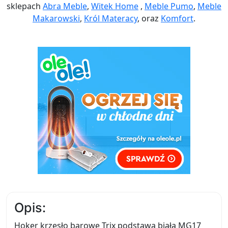
sklepach
Abra Meble
,
Witek Home
,
Meble Pumo
,
Meble
Makarowski
,
Król Materacy
, oraz
Komfort
.
Opis:
Hoker krzesło barowe Trix podstawa biała MG17