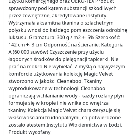
użytku komercyjnego oraz OEKO-TEX Produkt
sprawdzony pod kątem substancji szkodliwych
przez zewnętrzne, akredytowane instytuty.
Wytrzymała aksamitna tkanina o szlachetnym
połysku wnosi do każdego pomieszczenia odrobinę
luksusu. Gramatura: 300 g / m2 +- 5% Szerokość:
142 cm +- 3 cm Odporność na ścieranie: Kategoria
A (60 000 suwów) Czyszczenie przy użyciu
łagodnych środków do pielęgnacji tapicerki. Nie
prać na mokro.Nie wybielać. Z myślą o najwyższym
komforcie użytkowania kolekcję Magic Velvet
stworzono w jakości Cleanaboo. Tkaniny
wyprodukowane w technologii Cleanaboo
ograniczają wchłanianie wody - każdy rozlany płyn
formuje się w krople i nie wnika do wnętrza
tkaniny. Kolekcja Magic Velvet charakteryzuje się
właściwościami trudnopalnymi, co potwierdzone
zostało atestem Instytutu Włokiennictwa w Łodzi.
Produkt wycofany