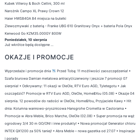
Kubek Villeroy & Boch Cellini, 300 ml
Narożnik Campo XL Prawy Crown 12
Haier HWS84GA 84 miejsca na butelki
Zlewozmywaki z baterią - Franke UBG 610 Granitowy Onyx + bateria Pola Onyx
Kenwood Go KZM35.000GY 800W
Poniedziałek, 10 sierpnia
Już wkrótce będą dostępne ...
OKAZJE I PROMOCJE
Wyprzedaże i promocje dnia
Przed Tobą: 11 możliwości zaoszczędzenia!
•
Szafa biurowa Damian metalowa antracyt/czerwony i jeszcze 7 promocji 07
sierpnia!
•
Odkrywamy: 11 okazji w OleOle, RTV Euro AGD, Tyletegotu
•
Jak
oszczędzić? Promocje w RTV Euro AGD, OleOle, Home&You (05.08)
•
Okazje 04
sierpnia. 12 powodów do radości w OleOle, Home&You, Przyjaciele Kawy
•
Hit
dnia: Kolumna wannowo-prysznicowa Hansgrohe Crometta w Castorama
•
Promocje w Abra Meble, Brico Marche, OleOle (02.08)
•
Super promocja na wąż
ogrodowy 3/4 30 m GO/ON! i inne produkty!
•
Nowa promocja! Generator chloru
INTEX QX1200 za 50% taniej!
•
Abra Meble – nowa gazetka od 27.07
•
Inspiracje
i porady