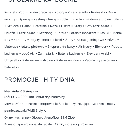
Pościel
•
Poduszki dekoracyjne
•
Kołdry
•
Prześcieradła
•
Poduszki
•
Koce i
narzuty
•
Dywany
•
Zasłony i firany
•
Kubki i filiżanki
•
Zastawa stołowa i talerze
•
Sztućce
•
Garnki
•
Patelnie
•
Noże
•
Lustra
•
Szafy
•
Sofy rozkładane
•
Narożniki rozkładane
•
Szezlongi
•
Fotele
•
Fotele z masażem
•
Stoliki
•
Meble
RTV
•
Komody
•
Regały i meblościanki
•
Stoły
•
Biurka gamingowe
•
Łóżka
•
Materace
•
Łóżka piętrowe
•
Ekspresy do kawy
•
Air fryery
•
Blendery
•
Roboty
kuchenne
•
Lodówki
•
Zamrażarki
•
Baterie kuchenne
•
Zlewozmywaki
•
Umywalki
•
Baterie umywalkowe
•
Baterie wannowe
•
Kabiny prysznicowe
•
Saturatory
PROMOCJE I HITY DNIA
Niedziela, 09 sierpnia
Stół St-23 200x100+2x50 dąb naturalny
Mova P50 Ultra Funkcja mopowania Stacja oczyszczająca Tworzenie mapy
pomieszczenia 74dB Biały AI
Okapy kuchenne - Globalo Arenoflow 39.4 Złoty
Krzesło tapicerowane, do jadalni, ASTRI, złote nogi, różowe