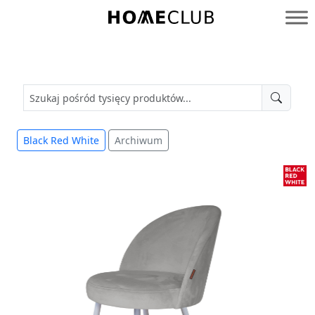
Przejdź
do
Homeclub
treści
Black Red White
Archiwum