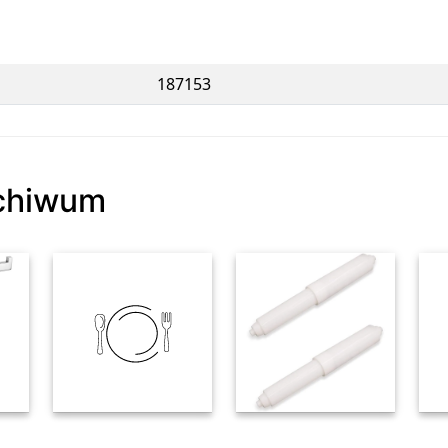
187153
rchiwum