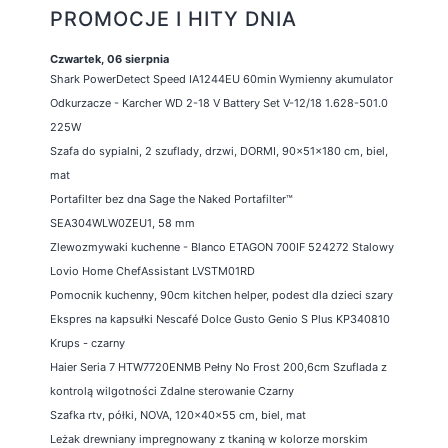
PROMOCJE I HITY DNIA
Czwartek, 06 sierpnia
Shark PowerDetect Speed IA1244EU 60min Wymienny akumulator
Odkurzacze - Karcher WD 2-18 V Battery Set V-12/18 1.628-501.0
225W
Szafa do sypialni, 2 szuflady, drzwi, DORMI, 90x51x180 cm, biel,
mat
Portafilter bez dna Sage the Naked Portafilter™
SEA304WLW0ZEU1, 58 mm
Zlewozmywaki kuchenne - Blanco ETAGON 700IF 524272 Stalowy
Lovio Home ChefAssistant LVSTM01RD
Pomocnik kuchenny, 90cm kitchen helper, podest dla dzieci szary
Ekspres na kapsułki Nescafé Dolce Gusto Genio S Plus KP340810
Krups - czarny
Haier Seria 7 HTW7720ENMB Pełny No Frost 200,6cm Szuflada z
kontrolą wilgotności Zdalne sterowanie Czarny
Szafka rtv, półki, NOVA, 120x40x55 cm, biel, mat
Leżak drewniany impregnowany z tkaniną w kolorze morskim