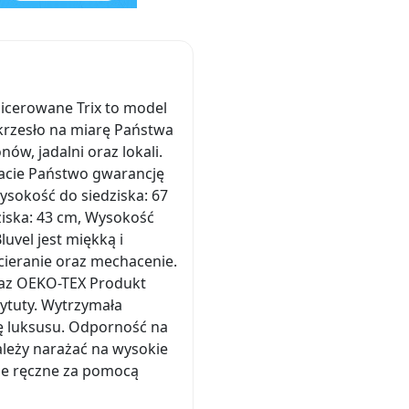
picerowane Trix to model
krzesło na miarę Państwa
ów, jadalni oraz lokali.
macie Państwo gwarancję
ysokość do siedziska: 67
ziska: 43 cm, Wysokość
uvel jest miękką i
cieranie oraz mechacenie.
oraz OEKO-TEX Produkt
ytuty. Wytrzymała
ę luksusu. Odporność na
należy narażać na wysokie
nie ręczne za pomocą