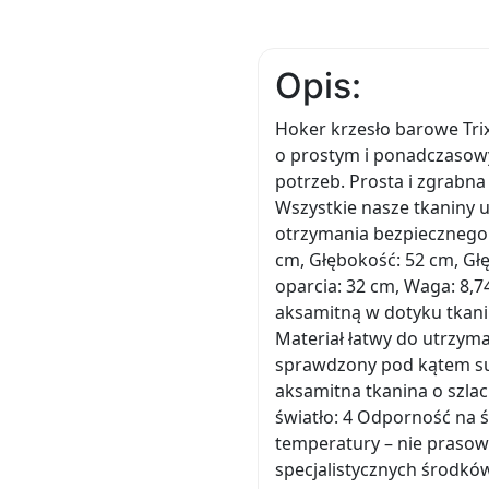
Opis:
Hoker krzesło barowe Trix
o prostym i ponadczasowy
potrzeb. Prosta i zgrabna
Wszystkie nasze tkaniny 
otrzymania bezpiecznego 
cm, Głębokość: 52 cm, Głę
oparcia: 32 cm, Waga: 8,7
aksamitną w dotyku tkani
Materiał łatwy do utrzym
sprawdzony pod kątem sub
aksamitna tkanina o szl
światło: 4 Odporność na śc
temperatury – nie prasow
specjalistycznych środkó