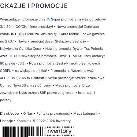
OKAZJE I PROMOCJE
Wyprzedaże i promocje dnia
Super promocja na wąż ogrodowy
3/4 30 m GO/ON! i inne produkty!
•
Nowa promocja! Generator
chloru INTEX QX1200 za 50% taniej!
•
Abra Meble – nowa gazetka
od 27.07
•
Nowa Promocja! Basen Stelażowy Bestway –
Największa Obniżka Cena!
•
Nowa promocja: Dywan Tra. Polonia
Azer -70%!
•
Rewelacyjna promocja: Drzwi TEMIDAS inox antracyt
80 prawe -60%!
•
Nowa promocja: Zestaw mebli plastikowych
CORFU – największa obniżka!
•
Promocja na Wózek na wąż
ALUPLUS 1/2 45 m Cellfast!
•
Nowa promocja: Szafka łazienkowa
Comad Nova 50 cm za pół ceny!
•
Mega promocja! Drzwi
zewnętrzne Nyks orzech 80P prawe za grosze!
•
Inspiracje i
porady
Dla sklepów
•
O Nas
•
Polityka prywatności
•
Mapa kategorii
•
Licencje
•
Kontakt
• © 2022-2026 Inventory