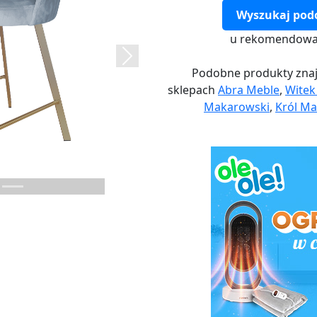
Wyszukaj pod
u rekomendowa
Next
Podobne produkty znaj
sklepach
Abra Meble
,
Wite
Makarowski
,
Król Ma