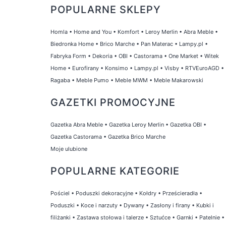
POPULARNE SKLEPY
Homla
•
Home and You
•
Komfort
•
Leroy Merlin
•
Abra Meble
•
Biedronka Home
•
Brico Marche
•
Pan Materac
•
Lampy.pl
•
Fabryka Form
•
Dekoria
•
OBI
•
Castorama
•
One Market
•
Witek
Home
•
Eurofirany
•
Konsimo
•
Lampy.pl
•
Visby
•
RTVEuroAGD
•
Ragaba
•
Meble Pumo
•
Meble MWM
•
Meble Makarowski
GAZETKI PROMOCYJNE
Gazetka Abra Meble
•
Gazetka Leroy Merlin
•
Gazetka OBI
•
Gazetka Castorama
•
Gazetka Brico Marche
Moje ulubione
POPULARNE KATEGORIE
Pościel
•
Poduszki dekoracyjne
•
Kołdry
•
Prześcieradła
•
Poduszki
•
Koce i narzuty
•
Dywany
•
Zasłony i firany
•
Kubki i
filiżanki
•
Zastawa stołowa i talerze
•
Sztućce
•
Garnki
•
Patelnie
•