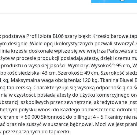
 podstawa Profil złota BL06 szary błękit Krzesło barowe ta
m designie. Wiele opcji kolorystycznych pozwali stworzyć 
 linia krzesła doskonale wpisze się we wnętrza Państwa salon
użyte w procesie produkcji posiadają atesty, dzięki czemu 
produktu o wysokiej jakości. Wymiary: Wysokość: 95 cm, W
bokość siedziska: 43 cm, Szerokość: 49 cm, Szerokość sied
4 kg, Maksymalna waga obciążenia: 120 kg. Tkanina Bluvel Bl
ną tapicerską. Charakteryzuje się wysoką odpornością na ś
ania w czystości, posiada atesty do użytku komercyjnego 
stancji szkodliwych przez zewnętrzne, akredytowane inst
achetnym połysku wnosi do każdego pomieszczenia odrobin
ieranie: > 50 000 Skłonność do pillingu: 4 – 5 Tkaniny nie 
ać oraz nie suszyć w suszarce bębnowej. Możliwe jest pra
w przeznaczonych do tapicerki.