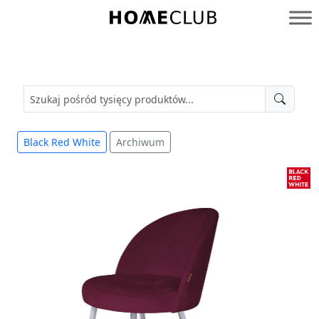
Przejdź
do
Homeclub
treści
Black Red White
Archiwum