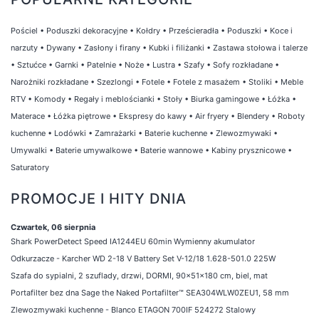
Pościel
•
Poduszki dekoracyjne
•
Kołdry
•
Prześcieradła
•
Poduszki
•
Koce i
narzuty
•
Dywany
•
Zasłony i firany
•
Kubki i filiżanki
•
Zastawa stołowa i talerze
•
Sztućce
•
Garnki
•
Patelnie
•
Noże
•
Lustra
•
Szafy
•
Sofy rozkładane
•
Narożniki rozkładane
•
Szezlongi
•
Fotele
•
Fotele z masażem
•
Stoliki
•
Meble
RTV
•
Komody
•
Regały i meblościanki
•
Stoły
•
Biurka gamingowe
•
Łóżka
•
Materace
•
Łóżka piętrowe
•
Ekspresy do kawy
•
Air fryery
•
Blendery
•
Roboty
kuchenne
•
Lodówki
•
Zamrażarki
•
Baterie kuchenne
•
Zlewozmywaki
•
Umywalki
•
Baterie umywalkowe
•
Baterie wannowe
•
Kabiny prysznicowe
•
Saturatory
PROMOCJE I HITY DNIA
Czwartek, 06 sierpnia
Shark PowerDetect Speed IA1244EU 60min Wymienny akumulator
Odkurzacze - Karcher WD 2-18 V Battery Set V-12/18 1.628-501.0 225W
Szafa do sypialni, 2 szuflady, drzwi, DORMI, 90x51x180 cm, biel, mat
Portafilter bez dna Sage the Naked Portafilter™ SEA304WLW0ZEU1, 58 mm
Zlewozmywaki kuchenne - Blanco ETAGON 700IF 524272 Stalowy