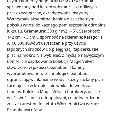
użytku komercyjnego oraz OEKO-TEX Produkt
sprawdzony pod kątem substancji szkodliwych
przez zewnętrzne, akredytowane instytuty.
Wytrzymała aksamitna tkanina o szlachetnym
połysku wnosi do każdego pomieszczenia odrobinę
luksusu. Gramatura: 300 g / m2 +- 5% Szerokość:
142 cm +- 3 cm Odporność na ścieranie: Kategoria
A (60 000 suwów) Czyszczenie przy użyciu
łagodnych środków do pielęgnacji tapicerki. Nie
prać na mokro.Nie wybielać. Z myślą o najwyższym
komforcie użytkowania kolekcję Magic Velvet
stworzono w jakości Cleanaboo. Tkaniny
wyprodukowane w technologii Cleanaboo
ograniczają wchłanianie wody - każdy rozlany płyn
formuje się w krople i nie wnika do wnętrza
tkaniny. Kolekcja Magic Velvet charakteryzuje się
właściwościami trudnopalnymi, co potwierdzone
zostało atestem Instytutu Włokiennictwa w Łodzi.
Produkt wycofany