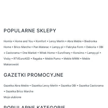
POPULARNE SKLEPY
Homla
•
Home and You
•
Komfort
•
Leroy Merlin
•
Abra Meble
•
Biedronka
Home
•
Brico Marche
•
Pan Materac
•
Lampy.pl
•
Fabryka Form
•
Dekoria
•
OBI
•
Castorama
•
One Market
•
Witek Home
•
Eurofirany
•
Konsimo
•
Lampy.pl
•
Visby
•
RTVEuroAGD
•
Ragaba
•
Meble Pumo
•
Meble MWM
•
Meble
Makarowski
GAZETKI PROMOCYJNE
Gazetka Abra Meble
•
Gazetka Leroy Merlin
•
Gazetka OBI
•
Gazetka Castorama
•
Gazetka Brico Marche
Moje ulubione
POPULARNE KATEGORIE