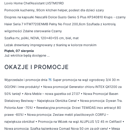
Lovio Home ChefAssistant LVSTM01RD
Pomocnik kuchenny, 90cm kitchen helper, podest dla dzieci szary
Ekspres na kapsułki Nescafé Dolce Gusto Genio S Plus KP340810 Krups - czarny
Haier Seria 7 HTW7720ENMB Pełny No Frost 200,6cm Szuflada z kontrolą
wilgotności Zdalne sterowanie Czarny
Szafka rtv, półki, NOVA, 120x40x55 cm, biel, mat
Leżak drewniany impregnowany z tkaniną w kolorze morskim
Piątek, 07 sierpnia
Już wkrótce będą dostępne ...
OKAZJE I PROMOCJE
Wyprzedaże i promocje dnia
Super promocja na wąż ogrodowy 3/4 30 m
GO/ON! i inne produkty!
•
Nowa promocja! Generator chloru INTEX QX1200 za
50% taniej!
•
Abra Meble – nowa gazetka od 27.07
•
Nowa Promocja! Basen
Stelażowy Bestway – Największa Obniżka Cena!
•
Nowa promocja: Dywan Tra.
Polonia Azer -70%!
•
Rewelacyjna promocja: Drzwi TEMIDAS inox antracyt 80
prawe -60%!
•
Nowa promocja: Zestaw mebli plastikowych CORFU –
największa obniżka!
•
Promocja na Wózek na wąż ALUPLUS 1/2 45 m Cellfast!
•
Nowa promocja: Szafka łazienkowa Comad Nova 50 cm za pół ceny!
•
Mega