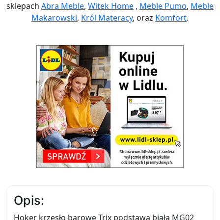
sklepach
Abra Meble
,
Witek Home
,
Meble Pumo
,
Meble
Makarowski
,
Król Materacy
, oraz
Komfort
.
Opis:
Hoker krzesło barowe Trix podstawa biała MG02