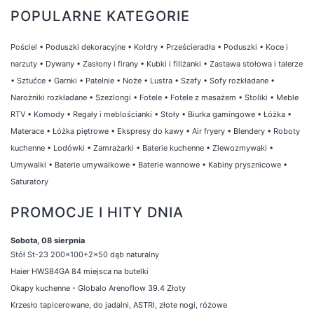
POPULARNE KATEGORIE
Pościel
•
Poduszki dekoracyjne
•
Kołdry
•
Prześcieradła
•
Poduszki
•
Koce i
narzuty
•
Dywany
•
Zasłony i firany
•
Kubki i filiżanki
•
Zastawa stołowa i talerze
•
Sztućce
•
Garnki
•
Patelnie
•
Noże
•
Lustra
•
Szafy
•
Sofy rozkładane
•
Narożniki rozkładane
•
Szezlongi
•
Fotele
•
Fotele z masażem
•
Stoliki
•
Meble
RTV
•
Komody
•
Regały i meblościanki
•
Stoły
•
Biurka gamingowe
•
Łóżka
•
Materace
•
Łóżka piętrowe
•
Ekspresy do kawy
•
Air fryery
•
Blendery
•
Roboty
kuchenne
•
Lodówki
•
Zamrażarki
•
Baterie kuchenne
•
Zlewozmywaki
•
Umywalki
•
Baterie umywalkowe
•
Baterie wannowe
•
Kabiny prysznicowe
•
Saturatory
PROMOCJE I HITY DNIA
Sobota, 08 sierpnia
Stół St-23 200x100+2x50 dąb naturalny
Haier HWS84GA 84 miejsca na butelki
Okapy kuchenne - Globalo Arenoflow 39.4 Złoty
Krzesło tapicerowane, do jadalni, ASTRI, złote nogi, różowe