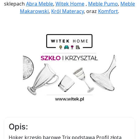
sklepach
Abra Meble
,
Witek Home
,
Meble Pumo
,
Meble
Makarowski
,
Król Materacy
, oraz
Komfort
.
Opis:
Hoker krzesło barowe Trix podstawa Profil złota