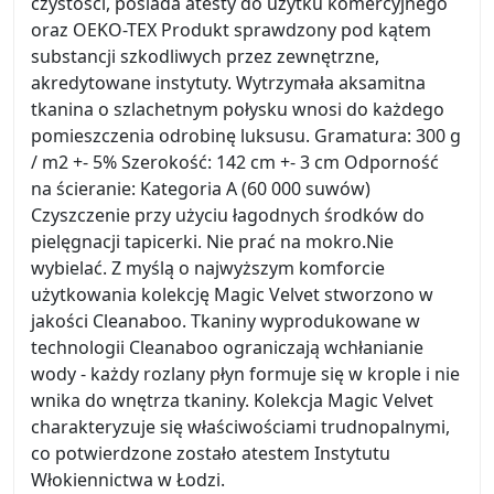
czystości, posiada atesty do użytku komercyjnego
oraz OEKO-TEX Produkt sprawdzony pod kątem
substancji szkodliwych przez zewnętrzne,
akredytowane instytuty. Wytrzymała aksamitna
tkanina o szlachetnym połysku wnosi do każdego
pomieszczenia odrobinę luksusu. Gramatura: 300 g
/ m2 +- 5% Szerokość: 142 cm +- 3 cm Odporność
na ścieranie: Kategoria A (60 000 suwów)
Czyszczenie przy użyciu łagodnych środków do
pielęgnacji tapicerki. Nie prać na mokro.Nie
wybielać. Z myślą o najwyższym komforcie
użytkowania kolekcję Magic Velvet stworzono w
jakości Cleanaboo. Tkaniny wyprodukowane w
technologii Cleanaboo ograniczają wchłanianie
wody - każdy rozlany płyn formuje się w krople i nie
wnika do wnętrza tkaniny. Kolekcja Magic Velvet
charakteryzuje się właściwościami trudnopalnymi,
co potwierdzone zostało atestem Instytutu
Włokiennictwa w Łodzi.