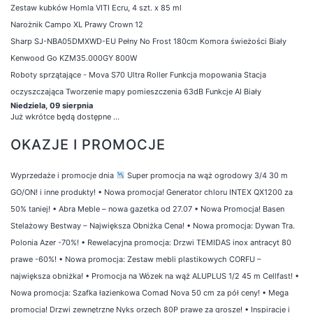
Zestaw kubków Homla VITI Ecru, 4 szt. x 85 ml
Narożnik Campo XL Prawy Crown 12
Sharp SJ-NBA05DMXWD-EU Pełny No Frost 180cm Komora świeżości Biały
Kenwood Go KZM35.000GY 800W
Roboty sprzątające - Mova S70 Ultra Roller Funkcja mopowania Stacja
oczyszczająca Tworzenie mapy pomieszczenia 63dB Funkcje AI Biały
Niedziela, 09 sierpnia
Już wkrótce będą dostępne ...
OKAZJE I PROMOCJE
Wyprzedaże i promocje dnia
Super promocja na wąż ogrodowy 3/4 30 m
GO/ON! i inne produkty!
•
Nowa promocja! Generator chloru INTEX QX1200 za
50% taniej!
•
Abra Meble – nowa gazetka od 27.07
•
Nowa Promocja! Basen
Stelażowy Bestway – Największa Obniżka Cena!
•
Nowa promocja: Dywan Tra.
Polonia Azer -70%!
•
Rewelacyjna promocja: Drzwi TEMIDAS inox antracyt 80
prawe -60%!
•
Nowa promocja: Zestaw mebli plastikowych CORFU –
największa obniżka!
•
Promocja na Wózek na wąż ALUPLUS 1/2 45 m Cellfast!
•
Nowa promocja: Szafka łazienkowa Comad Nova 50 cm za pół ceny!
•
Mega
promocja! Drzwi zewnętrzne Nyks orzech 80P prawe za grosze!
•
Inspiracje i