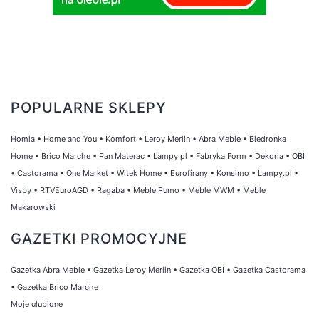
POPULARNE SKLEPY
Homla
•
Home and You
•
Komfort
•
Leroy Merlin
•
Abra Meble
•
Biedronka
Home
•
Brico Marche
•
Pan Materac
•
Lampy.pl
•
Fabryka Form
•
Dekoria
•
OBI
•
Castorama
•
One Market
•
Witek Home
•
Eurofirany
•
Konsimo
•
Lampy.pl
•
Visby
•
RTVEuroAGD
•
Ragaba
•
Meble Pumo
•
Meble MWM
•
Meble
Makarowski
GAZETKI PROMOCYJNE
Gazetka Abra Meble
•
Gazetka Leroy Merlin
•
Gazetka OBI
•
Gazetka Castorama
•
Gazetka Brico Marche
Moje ulubione