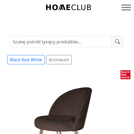
Przejdź
do
Homeclub
treści
Black Red White
Archiwum