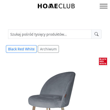
Przejdź
do
Homeclub
treści
Black Red White
Archiwum