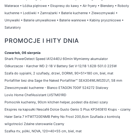
Materace
•
Łóżka piętrowe
•
Ekspresy do kawy
•
Air fryery
•
Blendery
•
Roboty
kuchenne
•
Lodówki
•
Zamrażarki
•
Baterie kuchenne
•
Zlewozmywaki
•
Umywalki
•
Baterie umywalkowe
•
Baterie wannowe
•
Kabiny prysznicowe
•
Saturatory
PROMOCJE I HITY DNIA
Czwartek, 06 sierpnia
Shark PowerDetect Speed IA1244EU 60min Wymienny akumulator
Odkurzacze - Karcher WD 2-18 V Battery Set V-12/18 1.628-501.0 225W
Szafa do sypialni, 2 szuflady, drzwi, DORMI, 90x51x180 cm, biel, mat
Portafilter bez dna Sage the Naked Portafilter™ SEA304WLW0ZEU1, 58 mm
Zlewozmywaki kuchenne - Blanco ETAGON 700IF 524272 Stalowy
Lovio Home ChefAssistant LVSTM01RD
Pomocnik kuchenny, 90cm kitchen helper, podest dla dzieci szary
Ekspres na kapsułki Nescafé Dolce Gusto Genio S Plus KP340810 Krups - czarny
Haier Seria 7 HTW7720ENMB Pełny No Frost 200,6cm Szuflada z kontrolą
wilgotności Zdalne sterowanie Czarny
Szafka rtv, półki, NOVA, 120x40x55 cm, biel, mat