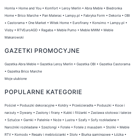
Homla
•
Home and You
•
Komfort
•
Leroy Merlin
•
Abra Meble
•
Biedronka
Home
•
Brico Marche
•
Pan Materac
•
Lampy.pl
•
Fabryka Form
•
Dekoria
•
OBI
•
Castorama
•
One Market
•
Witek Home
•
Eurofirany
•
Konsimo
•
Lampy.pl
•
Visby
•
RTVEuroAGD
•
Ragaba
•
Meble Pumo
•
Meble MWM
•
Meble
Makarowski
GAZETKI PROMOCYJNE
Gazetka Abra Meble
•
Gazetka Leroy Merlin
•
Gazetka OBI
•
Gazetka Castorama
•
Gazetka Brico Marche
Moje ulubione
POPULARNE KATEGORIE
Pościel
•
Poduszki dekoracyjne
•
Kołdry
•
Prześcieradła
•
Poduszki
•
Koce i
narzuty
•
Dywany
•
Zasłony i firany
•
Kubki i filiżanki
•
Zastawa stołowa i talerze
•
Sztućce
•
Garnki
•
Patelnie
•
Noże
•
Lustra
•
Szafy
•
Sofy rozkładane
•
Narożniki rozkładane
•
Szezlongi
•
Fotele
•
Fotele z masażem
•
Stoliki
•
Meble
RTV
•
Komody
•
Regały i meblościanki
•
Stoły
•
Biurka gamingowe
•
Łóżka
•