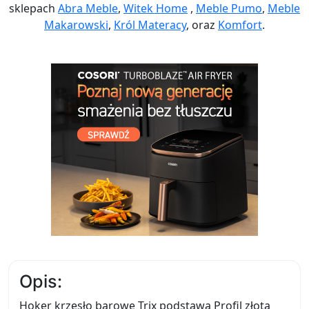
sklepach
Abra Meble
,
Witek Home
,
Meble Pumo
,
Meble
Makarowski
,
Król Materacy
, oraz
Komfort
.
Opis:
Hoker krzesło barowe Trix podstawa Profil złota