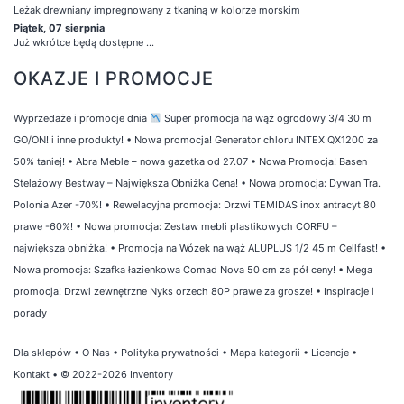
Leżak drewniany impregnowany z tkaniną w kolorze morskim
Piątek, 07 sierpnia
Już wkrótce będą dostępne ...
OKAZJE I PROMOCJE
Wyprzedaże i promocje dnia
Super promocja na wąż ogrodowy 3/4 30 m
GO/ON! i inne produkty!
•
Nowa promocja! Generator chloru INTEX QX1200 za
50% taniej!
•
Abra Meble – nowa gazetka od 27.07
•
Nowa Promocja! Basen
Stelażowy Bestway – Największa Obniżka Cena!
•
Nowa promocja: Dywan Tra.
Polonia Azer -70%!
•
Rewelacyjna promocja: Drzwi TEMIDAS inox antracyt 80
prawe -60%!
•
Nowa promocja: Zestaw mebli plastikowych CORFU –
największa obniżka!
•
Promocja na Wózek na wąż ALUPLUS 1/2 45 m Cellfast!
•
Nowa promocja: Szafka łazienkowa Comad Nova 50 cm za pół ceny!
•
Mega
promocja! Drzwi zewnętrzne Nyks orzech 80P prawe za grosze!
•
Inspiracje i
porady
Dla sklepów
•
O Nas
•
Polityka prywatności
•
Mapa kategorii
•
Licencje
•
Kontakt
• © 2022-2026 Inventory