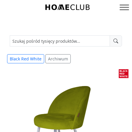
Przejdź
do
Homeclub
treści
Black Red White
Archiwum