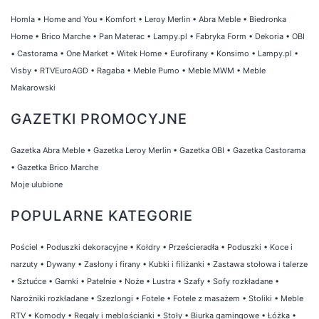
Homla
•
Home and You
•
Komfort
•
Leroy Merlin
•
Abra Meble
•
Biedronka
Home
•
Brico Marche
•
Pan Materac
•
Lampy.pl
•
Fabryka Form
•
Dekoria
•
OBI
•
Castorama
•
One Market
•
Witek Home
•
Eurofirany
•
Konsimo
•
Lampy.pl
•
Visby
•
RTVEuroAGD
•
Ragaba
•
Meble Pumo
•
Meble MWM
•
Meble
Makarowski
GAZETKI PROMOCYJNE
Gazetka Abra Meble
•
Gazetka Leroy Merlin
•
Gazetka OBI
•
Gazetka Castorama
•
Gazetka Brico Marche
Moje ulubione
POPULARNE KATEGORIE
Pościel
•
Poduszki dekoracyjne
•
Kołdry
•
Prześcieradła
•
Poduszki
•
Koce i
narzuty
•
Dywany
•
Zasłony i firany
•
Kubki i filiżanki
•
Zastawa stołowa i talerze
•
Sztućce
•
Garnki
•
Patelnie
•
Noże
•
Lustra
•
Szafy
•
Sofy rozkładane
•
Narożniki rozkładane
•
Szezlongi
•
Fotele
•
Fotele z masażem
•
Stoliki
•
Meble
RTV
•
Komody
•
Regały i meblościanki
•
Stoły
•
Biurka gamingowe
•
Łóżka
•