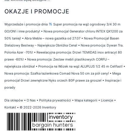
OKAZJE I PROMOCJE
Wyprzedaże i promocje dnia
Super promocja na wąż ogrodowy 3/4 30 m
GO/ON! i inne produkty!
•
Nowa promocja! Generator chloru INTEX QX1200 za
50% taniej!
•
Abra Meble – nowa gazetka od 27.07
•
Nowa Promocja! Basen
Stelażowy Bestway – Największa Obniżka Cena!
•
Nowa promocja: Dywan Tra.
Polonia Azer -70%!
•
Rewelacyjna promocja: Drzwi TEMIDAS inox antracyt 80
prawe -60%!
•
Nowa promocja: Zestaw mebli plastikowych CORFU –
największa obniżka!
•
Promocja na Wózek na wąż ALUPLUS 1/2 45 m Cellfast!
•
Nowa promocja: Szafka łazienkowa Comad Nova 50 cm za pół ceny!
•
Mega
promocja! Drzwi zewnętrzne Nyks orzech 80P prawe za grosze!
•
Inspiracje i
porady
Dla sklepów
•
O Nas
•
Polityka prywatności
•
Mapa kategorii
•
Licencje
•
Kontakt
• © 2022-2026 Inventory