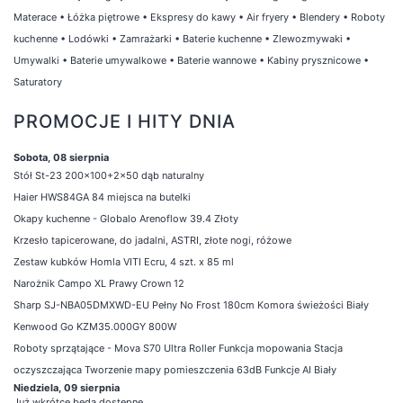
Materace
•
Łóżka piętrowe
•
Ekspresy do kawy
•
Air fryery
•
Blendery
•
Roboty
kuchenne
•
Lodówki
•
Zamrażarki
•
Baterie kuchenne
•
Zlewozmywaki
•
Umywalki
•
Baterie umywalkowe
•
Baterie wannowe
•
Kabiny prysznicowe
•
Saturatory
PROMOCJE I HITY DNIA
Sobota, 08 sierpnia
Stół St-23 200x100+2x50 dąb naturalny
Haier HWS84GA 84 miejsca na butelki
Okapy kuchenne - Globalo Arenoflow 39.4 Złoty
Krzesło tapicerowane, do jadalni, ASTRI, złote nogi, różowe
Zestaw kubków Homla VITI Ecru, 4 szt. x 85 ml
Narożnik Campo XL Prawy Crown 12
Sharp SJ-NBA05DMXWD-EU Pełny No Frost 180cm Komora świeżości Biały
Kenwood Go KZM35.000GY 800W
Roboty sprzątające - Mova S70 Ultra Roller Funkcja mopowania Stacja
oczyszczająca Tworzenie mapy pomieszczenia 63dB Funkcje AI Biały
Niedziela, 09 sierpnia
Już wkrótce będą dostępne ...