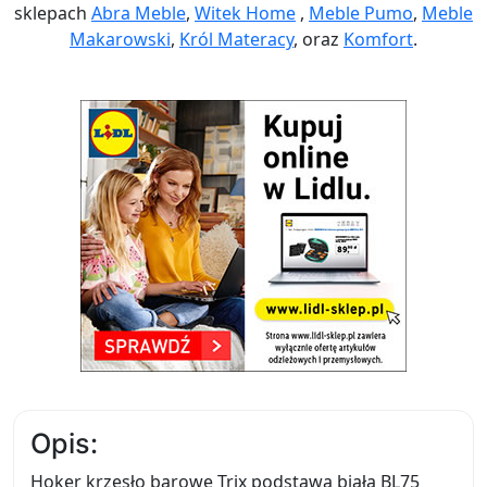
sklepach
Abra Meble
,
Witek Home
,
Meble Pumo
,
Meble
Makarowski
,
Król Materacy
, oraz
Komfort
.
Opis:
Hoker krzesło barowe Trix podstawa biała BL75