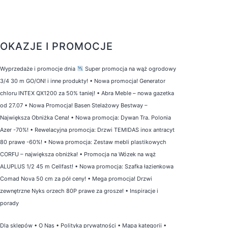
OKAZJE I PROMOCJE
Wyprzedaże i promocje dnia
Super promocja na wąż ogrodowy
3/4 30 m GO/ON! i inne produkty!
•
Nowa promocja! Generator
chloru INTEX QX1200 za 50% taniej!
•
Abra Meble – nowa gazetka
od 27.07
•
Nowa Promocja! Basen Stelażowy Bestway –
Największa Obniżka Cena!
•
Nowa promocja: Dywan Tra. Polonia
Azer -70%!
•
Rewelacyjna promocja: Drzwi TEMIDAS inox antracyt
80 prawe -60%!
•
Nowa promocja: Zestaw mebli plastikowych
CORFU – największa obniżka!
•
Promocja na Wózek na wąż
ALUPLUS 1/2 45 m Cellfast!
•
Nowa promocja: Szafka łazienkowa
Comad Nova 50 cm za pół ceny!
•
Mega promocja! Drzwi
zewnętrzne Nyks orzech 80P prawe za grosze!
•
Inspiracje i
porady
Dla sklepów
•
O Nas
•
Polityka prywatności
•
Mapa kategorii
•