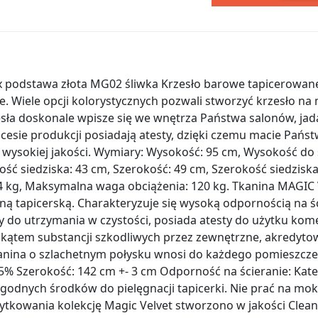
x podstawa złota MG02 śliwka Krzesło barowe tapicerowane
. Wiele opcji kolorystycznych pozwali stworzyć krzesło na
zesła doskonale wpisze się we wnętrza Państwa salonów, jadal
ocesie produkcji posiadają atesty, dzięki czemu macie Pań
wysokiej jakości. Wymiary: Wysokość: 95 cm, Wysokość do s
ść siedziska: 43 cm, Szerokość: 49 cm, Szerokość siedzisk
74 kg, Maksymalna waga obciążenia: 120 kg. Tkanina MAGIC
ną tapicerską. Charakteryzuje się wysoką odpornością na ś
y do utrzymania w czystości, posiada atesty do użytku ko
ątem substancji szkodliwych przez zewnętrzne, akredytow
nina o szlachetnym połysku wnosi do każdego pomieszcze
 5% Szerokość: 142 cm +- 3 cm Odporność na ścieranie: Kat
agodnych środków do pielęgnacji tapicerki. Nie prać na mok
tkowania kolekcję Magic Velvet stworzono w jakości Clea