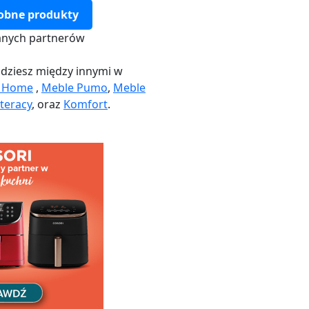
obne produkty
nych partnerów
dziesz między innymi w
k Home
,
Meble Pumo
,
Meble
teracy
, oraz
Komfort
.