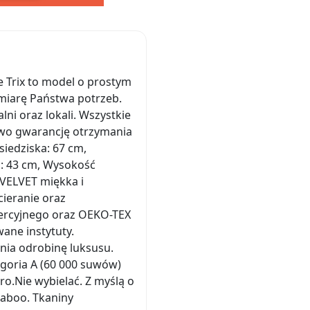
 Trix to model o prostym
 miarę Państwa potrzeb.
ni oraz lokali. Wszystkie
stwo gwarancję otrzymania
iedziska: 67 cm,
a: 43 cm, Wysokość
 VELVET miękka i
cieranie oraz
mercyjnego oraz OEKO-TEX
ane instytuty.
nia odrobinę luksusu.
egoria A (60 000 suwów)
ro.Nie wybielać. Z myślą o
naboo. Tkaniny