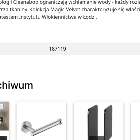
gii Cleanaboo ograniczają wchłanianie wody - każdy rozla
trza tkaniny. Kolekcja Magic Velvet charakteryzuje się wła
atestem Instytutu Włokiennictwa w Łodzi.
187119
rchiwum