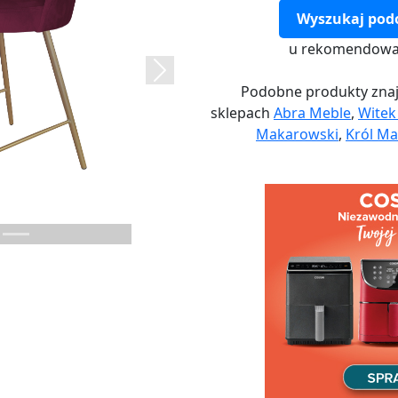
Wyszukaj pod
u rekomendowa
Next
Podobne produkty znaj
sklepach
Abra Meble
,
Wite
Makarowski
,
Król Ma