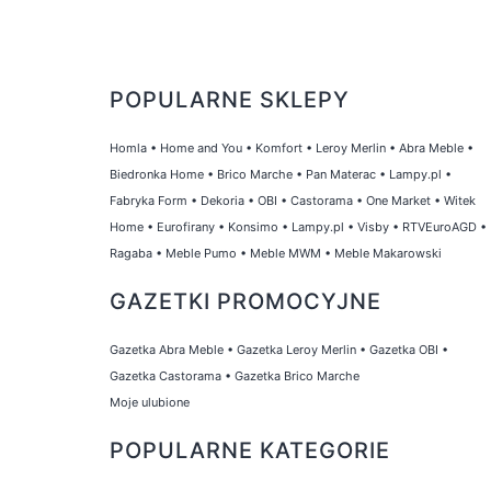
POPULARNE SKLEPY
Homla
•
Home and You
•
Komfort
•
Leroy Merlin
•
Abra Meble
•
Biedronka Home
•
Brico Marche
•
Pan Materac
•
Lampy.pl
•
Fabryka Form
•
Dekoria
•
OBI
•
Castorama
•
One Market
•
Witek
Home
•
Eurofirany
•
Konsimo
•
Lampy.pl
•
Visby
•
RTVEuroAGD
•
Ragaba
•
Meble Pumo
•
Meble MWM
•
Meble Makarowski
GAZETKI PROMOCYJNE
Gazetka Abra Meble
•
Gazetka Leroy Merlin
•
Gazetka OBI
•
Gazetka Castorama
•
Gazetka Brico Marche
Moje ulubione
POPULARNE KATEGORIE