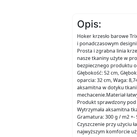
Opis:
Hoker krzesło barowe Tri
i ponadczasowym designie
Prosta i zgrabna linia kr
nasze tkaniny użyte w pr
bezpiecznego produktu o 
Głębokość: 52 cm, Głęboko
oparcia: 32 cm, Waga: 8,
aksamitna w dotyku tkani
mechacenie.Materiał łatw
Produkt sprawdzony pod k
Wytrzymała aksamitna tka
Gramatura: 300 g / m2 +-
Czyszczenie przy użyciu ł
najwyższym komforcie uży