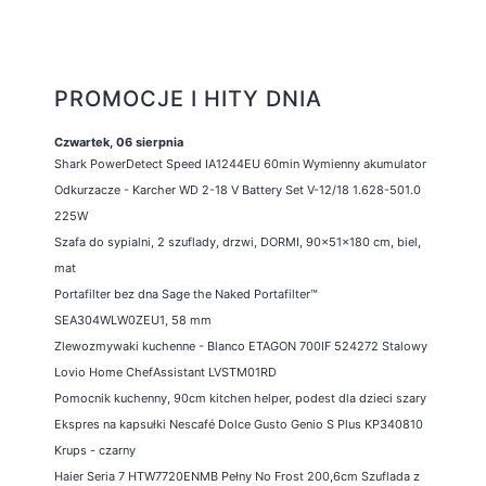
PROMOCJE I HITY DNIA
Czwartek, 06 sierpnia
Shark PowerDetect Speed IA1244EU 60min Wymienny akumulator
Odkurzacze - Karcher WD 2-18 V Battery Set V-12/18 1.628-501.0
225W
Szafa do sypialni, 2 szuflady, drzwi, DORMI, 90x51x180 cm, biel,
mat
Portafilter bez dna Sage the Naked Portafilter™
SEA304WLW0ZEU1, 58 mm
Zlewozmywaki kuchenne - Blanco ETAGON 700IF 524272 Stalowy
Lovio Home ChefAssistant LVSTM01RD
Pomocnik kuchenny, 90cm kitchen helper, podest dla dzieci szary
Ekspres na kapsułki Nescafé Dolce Gusto Genio S Plus KP340810
Krups - czarny
Haier Seria 7 HTW7720ENMB Pełny No Frost 200,6cm Szuflada z