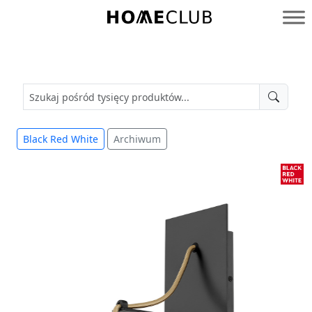
Przejdź
do
Homeclub
treści
Black Red White
Archiwum