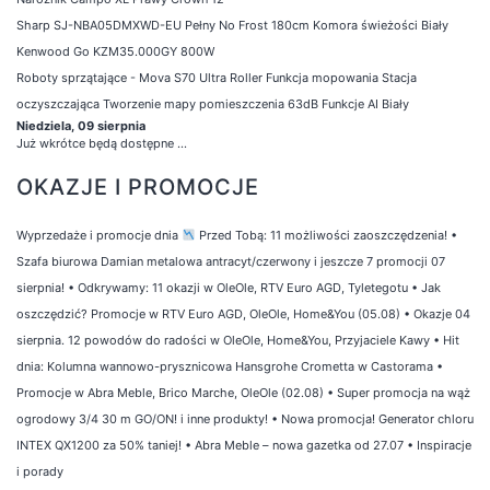
Sharp SJ-NBA05DMXWD-EU Pełny No Frost 180cm Komora świeżości Biały
Kenwood Go KZM35.000GY 800W
Roboty sprzątające - Mova S70 Ultra Roller Funkcja mopowania Stacja
oczyszczająca Tworzenie mapy pomieszczenia 63dB Funkcje AI Biały
Niedziela, 09 sierpnia
Już wkrótce będą dostępne ...
OKAZJE I PROMOCJE
Wyprzedaże i promocje dnia
Przed Tobą: 11 możliwości zaoszczędzenia!
•
Szafa biurowa Damian metalowa antracyt/czerwony i jeszcze 7 promocji 07
sierpnia!
•
Odkrywamy: 11 okazji w OleOle, RTV Euro AGD, Tyletegotu
•
Jak
oszczędzić? Promocje w RTV Euro AGD, OleOle, Home&You (05.08)
•
Okazje 04
sierpnia. 12 powodów do radości w OleOle, Home&You, Przyjaciele Kawy
•
Hit
dnia: Kolumna wannowo-prysznicowa Hansgrohe Crometta w Castorama
•
Promocje w Abra Meble, Brico Marche, OleOle (02.08)
•
Super promocja na wąż
ogrodowy 3/4 30 m GO/ON! i inne produkty!
•
Nowa promocja! Generator chloru
INTEX QX1200 za 50% taniej!
•
Abra Meble – nowa gazetka od 27.07
•
Inspiracje
i porady