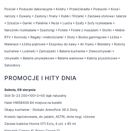
Pościel
•
Poduszki dekoracyjne
•
Kołdry
•
Prześcieradła
•
Poduszki
•
Koce i
narzuty
•
Dywany
•
Zasłony i firany
•
Kubki i filiżanki
•
Zastawa stołowa i talerze
•
Sztućce
•
Garnki
•
Patelnie
•
Noże
•
Lustra
•
Szafy
•
Sofy rozkładane
•
Narożniki rozkładane
•
Szezlongi
•
Fotele
•
Fotele z masażem
•
Stoliki
•
Meble
RTV
•
Komody
•
Regały i meblościanki
•
Stoły
•
Biurka gamingowe
•
Łóżka
•
Materace
•
Łóżka piętrowe
•
Ekspresy do kawy
•
Air fryery
•
Blendery
•
Roboty
kuchenne
•
Lodówki
•
Zamrażarki
•
Baterie kuchenne
•
Zlewozmywaki
•
Umywalki
•
Baterie umywalkowe
•
Baterie wannowe
•
Kabiny prysznicowe
•
Saturatory
PROMOCJE I HITY DNIA
Sobota, 08 sierpnia
Stół St-23 200x100+2x50 dąb naturalny
Haier HWS84GA 84 miejsca na butelki
Okapy kuchenne - Globalo Arenoflow 39.4 Złoty
Krzesło tapicerowane, do jadalni, ASTRI, złote nogi, różowe
Zestaw kubków Homla VITI Ecru, 4 szt. x 85 ml
Narożnik Campo XL Prawy Crown 12