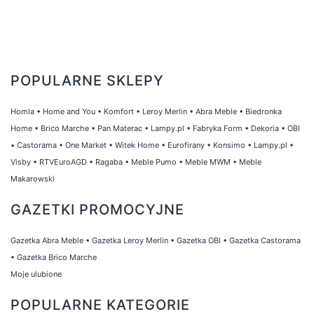
POPULARNE SKLEPY
Homla
•
Home and You
•
Komfort
•
Leroy Merlin
•
Abra Meble
•
Biedronka
Home
•
Brico Marche
•
Pan Materac
•
Lampy.pl
•
Fabryka Form
•
Dekoria
•
OBI
•
Castorama
•
One Market
•
Witek Home
•
Eurofirany
•
Konsimo
•
Lampy.pl
•
Visby
•
RTVEuroAGD
•
Ragaba
•
Meble Pumo
•
Meble MWM
•
Meble
Makarowski
GAZETKI PROMOCYJNE
Gazetka Abra Meble
•
Gazetka Leroy Merlin
•
Gazetka OBI
•
Gazetka Castorama
•
Gazetka Brico Marche
Moje ulubione
POPULARNE KATEGORIE