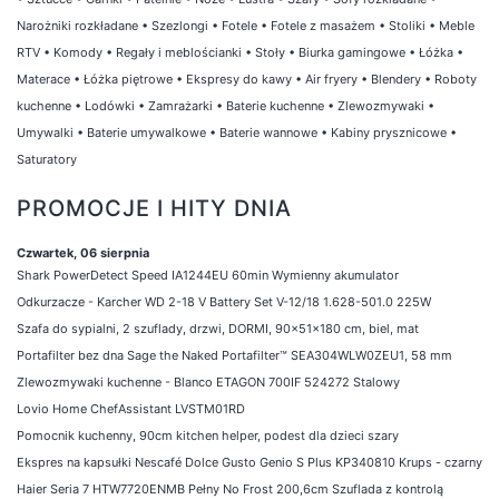
Narożniki rozkładane
•
Szezlongi
•
Fotele
•
Fotele z masażem
•
Stoliki
•
Meble
RTV
•
Komody
•
Regały i meblościanki
•
Stoły
•
Biurka gamingowe
•
Łóżka
•
Materace
•
Łóżka piętrowe
•
Ekspresy do kawy
•
Air fryery
•
Blendery
•
Roboty
kuchenne
•
Lodówki
•
Zamrażarki
•
Baterie kuchenne
•
Zlewozmywaki
•
Umywalki
•
Baterie umywalkowe
•
Baterie wannowe
•
Kabiny prysznicowe
•
Saturatory
PROMOCJE I HITY DNIA
Czwartek, 06 sierpnia
Shark PowerDetect Speed IA1244EU 60min Wymienny akumulator
Odkurzacze - Karcher WD 2-18 V Battery Set V-12/18 1.628-501.0 225W
Szafa do sypialni, 2 szuflady, drzwi, DORMI, 90x51x180 cm, biel, mat
Portafilter bez dna Sage the Naked Portafilter™ SEA304WLW0ZEU1, 58 mm
Zlewozmywaki kuchenne - Blanco ETAGON 700IF 524272 Stalowy
Lovio Home ChefAssistant LVSTM01RD
Pomocnik kuchenny, 90cm kitchen helper, podest dla dzieci szary
Ekspres na kapsułki Nescafé Dolce Gusto Genio S Plus KP340810 Krups - czarny
Haier Seria 7 HTW7720ENMB Pełny No Frost 200,6cm Szuflada z kontrolą