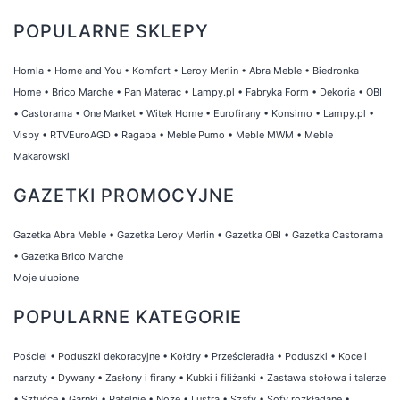
POPULARNE SKLEPY
Homla
•
Home and You
•
Komfort
•
Leroy Merlin
•
Abra Meble
•
Biedronka
Home
•
Brico Marche
•
Pan Materac
•
Lampy.pl
•
Fabryka Form
•
Dekoria
•
OBI
•
Castorama
•
One Market
•
Witek Home
•
Eurofirany
•
Konsimo
•
Lampy.pl
•
Visby
•
RTVEuroAGD
•
Ragaba
•
Meble Pumo
•
Meble MWM
•
Meble
Makarowski
GAZETKI PROMOCYJNE
Gazetka Abra Meble
•
Gazetka Leroy Merlin
•
Gazetka OBI
•
Gazetka Castorama
•
Gazetka Brico Marche
Moje ulubione
POPULARNE KATEGORIE
Pościel
•
Poduszki dekoracyjne
•
Kołdry
•
Prześcieradła
•
Poduszki
•
Koce i
narzuty
•
Dywany
•
Zasłony i firany
•
Kubki i filiżanki
•
Zastawa stołowa i talerze
•
Sztućce
•
Garnki
•
Patelnie
•
Noże
•
Lustra
•
Szafy
•
Sofy rozkładane
•