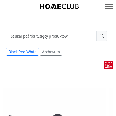
Przejdź
do
Homeclub
treści
Black Red White
Archiwum