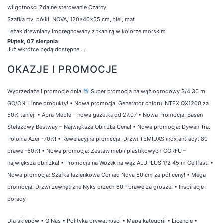
wilgotności Zdalne sterowanie Czarny
Szafka rtv, półki, NOVA, 120x40x55 cm, biel, mat
Leżak drewniany impregnowany z tkaniną w kolorze morskim
Piątek, 07 sierpnia
Już wkrótce będą dostępne ...
OKAZJE I PROMOCJE
Wyprzedaże i promocje dnia
Super promocja na wąż ogrodowy 3/4 30 m
GO/ON! i inne produkty!
•
Nowa promocja! Generator chloru INTEX QX1200 za
50% taniej!
•
Abra Meble – nowa gazetka od 27.07
•
Nowa Promocja! Basen
Stelażowy Bestway – Największa Obniżka Cena!
•
Nowa promocja: Dywan Tra.
Polonia Azer -70%!
•
Rewelacyjna promocja: Drzwi TEMIDAS inox antracyt 80
prawe -60%!
•
Nowa promocja: Zestaw mebli plastikowych CORFU –
największa obniżka!
•
Promocja na Wózek na wąż ALUPLUS 1/2 45 m Cellfast!
•
Nowa promocja: Szafka łazienkowa Comad Nova 50 cm za pół ceny!
•
Mega
promocja! Drzwi zewnętrzne Nyks orzech 80P prawe za grosze!
•
Inspiracje i
porady
Dla sklepów
•
O Nas
•
Polityka prywatności
•
Mapa kategorii
•
Licencje
•