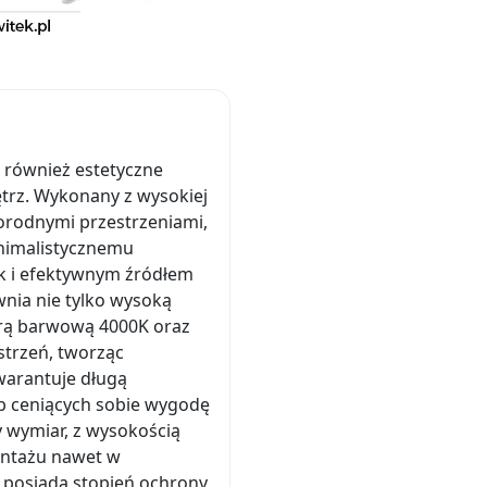
e również estetyczne
trz. Wykonany z wysokiej
norodnymi przestrzeniami,
minimalistycznemu
k i efektywnym źródłem
wnia nie tylko wysoką
turą barwową 4000K oraz
trzeń, tworząc
warantuje długą
b ceniących sobie wygodę
y wymiar, z wysokością
montażu nawet w
i posiada stopień ochrony