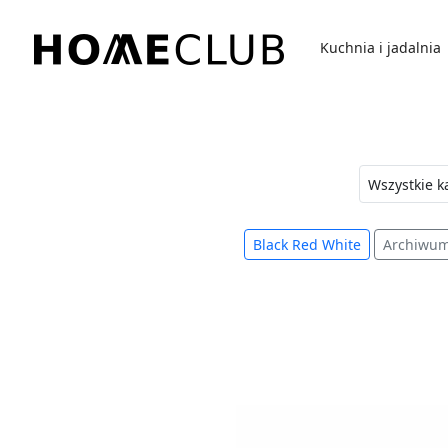
Przejdź
do
Kuchnia i jadalnia
treści
Homeclub
Black Red White
Archiwu