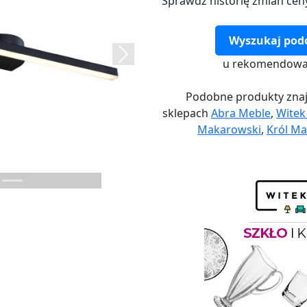
Sprawdź historię zmian cen
Wyszukaj pod
Next
u rekomendowa
Podobne produkty znaj
sklepach
Abra Meble
,
Wite
Makarowski
,
Król Ma