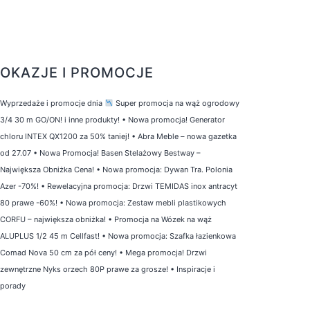
OKAZJE I PROMOCJE
Wyprzedaże i promocje dnia
Super promocja na wąż ogrodowy
3/4 30 m GO/ON! i inne produkty!
•
Nowa promocja! Generator
chloru INTEX QX1200 za 50% taniej!
•
Abra Meble – nowa gazetka
od 27.07
•
Nowa Promocja! Basen Stelażowy Bestway –
Największa Obniżka Cena!
•
Nowa promocja: Dywan Tra. Polonia
Azer -70%!
•
Rewelacyjna promocja: Drzwi TEMIDAS inox antracyt
80 prawe -60%!
•
Nowa promocja: Zestaw mebli plastikowych
CORFU – największa obniżka!
•
Promocja na Wózek na wąż
ALUPLUS 1/2 45 m Cellfast!
•
Nowa promocja: Szafka łazienkowa
Comad Nova 50 cm za pół ceny!
•
Mega promocja! Drzwi
zewnętrzne Nyks orzech 80P prawe za grosze!
•
Inspiracje i
porady