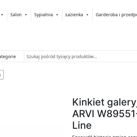
Salon
Sypialnia
Łazienka
Garderoba i przedp
m
Kinkiet galer
ARVI W89551
Line