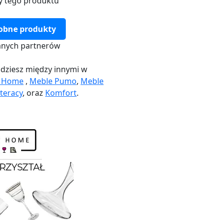
y tego produktu
obne produkty
nych partnerów
dziesz między innymi w
k Home
,
Meble Pumo
,
Meble
teracy
, oraz
Komfort
.