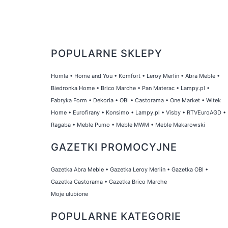
POPULARNE SKLEPY
Homla
•
Home and You
•
Komfort
•
Leroy Merlin
•
Abra Meble
•
Biedronka Home
•
Brico Marche
•
Pan Materac
•
Lampy.pl
•
Fabryka Form
•
Dekoria
•
OBI
•
Castorama
•
One Market
•
Witek
Home
•
Eurofirany
•
Konsimo
•
Lampy.pl
•
Visby
•
RTVEuroAGD
•
Ragaba
•
Meble Pumo
•
Meble MWM
•
Meble Makarowski
GAZETKI PROMOCYJNE
Gazetka Abra Meble
•
Gazetka Leroy Merlin
•
Gazetka OBI
•
Gazetka Castorama
•
Gazetka Brico Marche
Moje ulubione
POPULARNE KATEGORIE