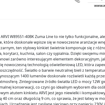
 ARVI W89551-40BK Zuma Line to nie tylko funkcjonalne, al
e, które doskonale wpisze się w nowoczesne aranżacje wnę
czarnym, ten stylowy kinkiet świetnie komponuje się z róż
ia, korytarz, kuchnia, salon czy sypialnia. Dzięki swojemu 
tanowi zarówno interesującym elementem dekoracyjnym, ja
 się nowoczesną technologią oświetleniową LED, która zape
ooszczędność. Światło o barwie neutralnej bieli z tempera
ynoszącym 1400 lumenów doskonale rozświetli każdą przes
atmosferę. Zintegrowane źródło światła LED o mocy 12W g
alnej konserwacji, co czyni go idealnym wyborem dla osó
owym atutem kinkietu ARVI jest jego niewielki i kompaktow
ą 40 cm oraz długością 9 cm, co sprawia, że jest łatwy w 
ach. Urządzenie jest zasilane sieciowo przy napięciu 230V 