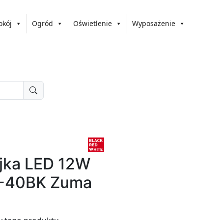
okój
Ogród
Oświetlenie
Wyposażenie
yjka LED 12W
-40BK Zuma