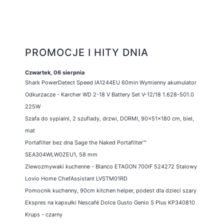
PROMOCJE I HITY DNIA
Czwartek, 06 sierpnia
Shark PowerDetect Speed IA1244EU 60min Wymienny akumulator
Odkurzacze - Karcher WD 2-18 V Battery Set V-12/18 1.628-501.0
225W
Szafa do sypialni, 2 szuflady, drzwi, DORMI, 90x51x180 cm, biel,
mat
Portafilter bez dna Sage the Naked Portafilter™
SEA304WLW0ZEU1, 58 mm
Zlewozmywaki kuchenne - Blanco ETAGON 700IF 524272 Stalowy
Lovio Home ChefAssistant LVSTM01RD
Pomocnik kuchenny, 90cm kitchen helper, podest dla dzieci szary
Ekspres na kapsułki Nescafé Dolce Gusto Genio S Plus KP340810
Krups - czarny