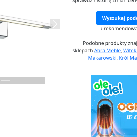
Sprawdź historię zmian cen
Wyszukaj pod
Next
u rekomendowa
Podobne produkty znaj
sklepach
Abra Meble
,
Wite
Makarowski
,
Król Ma