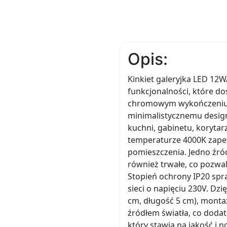
Opis:
Kinkiet galeryjka LED 1
funkcjonalności, które d
chromowym wykończeniu, t
minimalistycznemu designo
kuchni, gabinetu, korytar
temperaturze 4000K zapew
pomieszczenia. Jedno źród
również trwałe, co pozwa
Stopień ochrony IP20 spr
sieci o napięciu 230V. D
cm, długość 5 cm), monta
źródłem światła, co doda
który stawia na jakość i