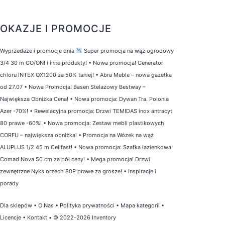
OKAZJE I PROMOCJE
Wyprzedaże i promocje dnia
Super promocja na wąż ogrodowy
3/4 30 m GO/ON! i inne produkty!
•
Nowa promocja! Generator
chloru INTEX QX1200 za 50% taniej!
•
Abra Meble – nowa gazetka
od 27.07
•
Nowa Promocja! Basen Stelażowy Bestway –
Największa Obniżka Cena!
•
Nowa promocja: Dywan Tra. Polonia
Azer -70%!
•
Rewelacyjna promocja: Drzwi TEMIDAS inox antracyt
80 prawe -60%!
•
Nowa promocja: Zestaw mebli plastikowych
CORFU – największa obniżka!
•
Promocja na Wózek na wąż
ALUPLUS 1/2 45 m Cellfast!
•
Nowa promocja: Szafka łazienkowa
Comad Nova 50 cm za pół ceny!
•
Mega promocja! Drzwi
zewnętrzne Nyks orzech 80P prawe za grosze!
•
Inspiracje i
porady
Dla sklepów
•
O Nas
•
Polityka prywatności
•
Mapa kategorii
•
Licencje
•
Kontakt
• © 2022-2026 Inventory