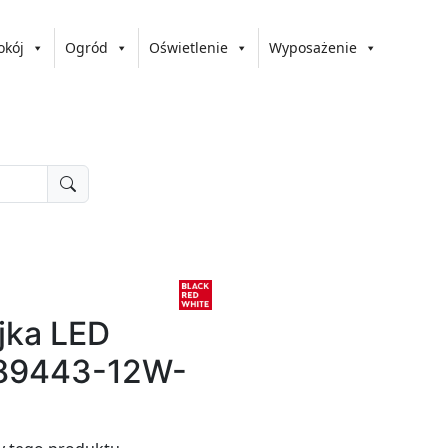
okój
Ogród
Oświetlenie
Wyposażenie
yjka LED
89443-12W-
e