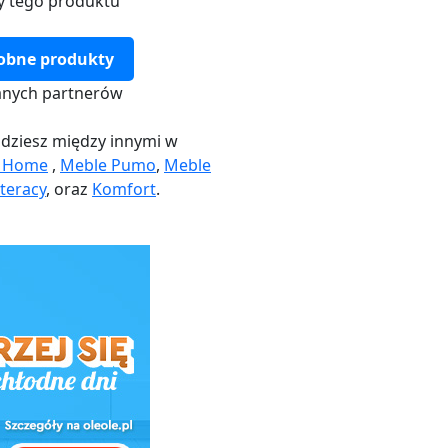
y tego produktu
obne produkty
nych partnerów
dziesz między innymi w
k Home
,
Meble Pumo
,
Meble
teracy
, oraz
Komfort
.