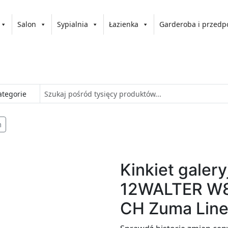
Salon
Sypialnia
Łazienka
Garderoba i przedp
m
Kinkiet galer
12WALTER W
CH Zuma Lin