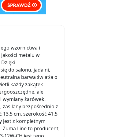
ego wzornictwa i
 jakości metalu w
 Dzięki
ię do salonu, jadalni,
neutralna barwa światła o
etli każdy zakątek
nergooszczędne, ale
ci wymiany żarówek.
 zasilany bezpośrednio z
 13.5 cm, szerokość 41.5
y jest z kompletnym
. Zuma Line to producent,
43-12W-CH jest tego