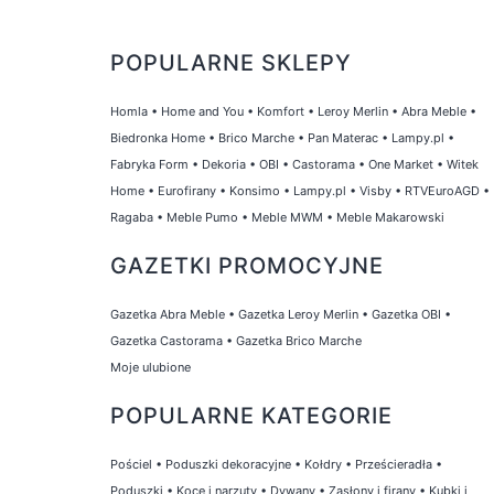
POPULARNE SKLEPY
Homla
•
Home and You
•
Komfort
•
Leroy Merlin
•
Abra Meble
•
Biedronka Home
•
Brico Marche
•
Pan Materac
•
Lampy.pl
•
Fabryka Form
•
Dekoria
•
OBI
•
Castorama
•
One Market
•
Witek
Home
•
Eurofirany
•
Konsimo
•
Lampy.pl
•
Visby
•
RTVEuroAGD
•
Ragaba
•
Meble Pumo
•
Meble MWM
•
Meble Makarowski
GAZETKI PROMOCYJNE
Gazetka Abra Meble
•
Gazetka Leroy Merlin
•
Gazetka OBI
•
Gazetka Castorama
•
Gazetka Brico Marche
Moje ulubione
POPULARNE KATEGORIE
Pościel
•
Poduszki dekoracyjne
•
Kołdry
•
Prześcieradła
•
Poduszki
•
Koce i narzuty
•
Dywany
•
Zasłony i firany
•
Kubki i