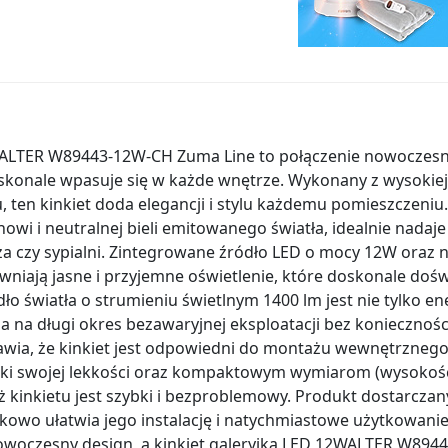
2WALTER W89443-12W-CH Zuma Line to połączenie nowoczesn
oskonale wpasuje się w każde wnętrze. Wykonany z wysokiej
en kinkiet doda elegancji i stylu każdemu pomieszczeniu.
wi i neutralnej bieli emitowanego światła, idealnie nadaje s
za czy sypialni. Zintegrowane źródło LED o mocy 12W oraz 
niają jasne i przyjemne oświetlenie, które doskonale doświ
ło światła o strumieniu świetlnym 1400 lm jest nie tylko e
la na długi okres bezawaryjnej eksploatacji bez koniecznoś
awia, że kinkiet jest odpowiedni do montażu wewnętrznego,
zięki swojej lekkości oraz kompaktowym wymiarom (wysokość
ż kinkietu jest szybki i bezproblemowy. Produkt dostarczan
tkowo ułatwia jego instalację i natychmiastowe użytkowanie
 nowoczesny design, a kinkiet galeryjka LED 12WALTER W894