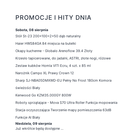
PROMOCJE I HITY DNIA
Sobota, 08 sierpnia
Stół St-23 200x100+2x50 dąb naturalny
Haier HWS84GA 84 miejsca na butelki
Okapy kuchenne - Globalo Arenoflow 39.4 Złoty
Krzesło tapicerowane, do jadalni, ASTRI, złote nogi, różowe
Zestaw kubków Homla VITI Ecru, 4 szt. x 85 ml
Narożnik Campo XL Prawy Crown 12
Sharp SJ-NBA05DMXWD-EU Pełny No Frost 180cm Komora
świeżości Biały
Kenwood Go KZM35.000GY 800W
Roboty sprzątające - Mova S70 Ultra Roller Funkcja mopowania
Stacja oczyszczająca Tworzenie mapy pomieszczenia 63dB
Funkcje AI Biały
Niedziela, 09 sierpnia
Już wkrótce będą dostępne ...