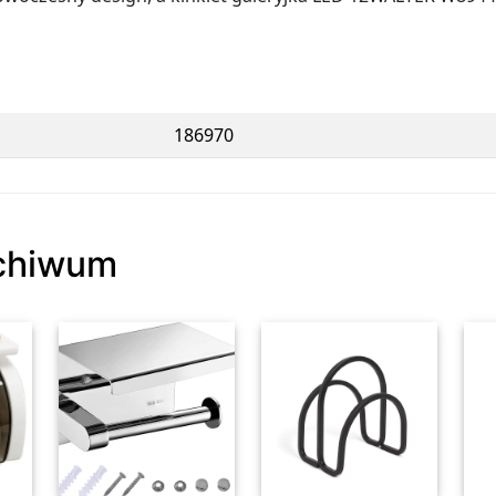
186970
rchiwum