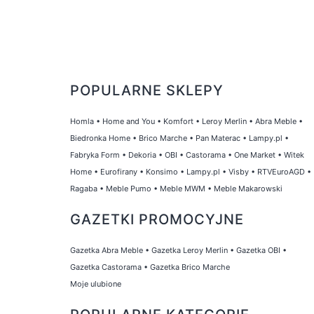
POPULARNE SKLEPY
Homla
•
Home and You
•
Komfort
•
Leroy Merlin
•
Abra Meble
•
Biedronka Home
•
Brico Marche
•
Pan Materac
•
Lampy.pl
•
Fabryka Form
•
Dekoria
•
OBI
•
Castorama
•
One Market
•
Witek
Home
•
Eurofirany
•
Konsimo
•
Lampy.pl
•
Visby
•
RTVEuroAGD
•
Ragaba
•
Meble Pumo
•
Meble MWM
•
Meble Makarowski
GAZETKI PROMOCYJNE
Gazetka Abra Meble
•
Gazetka Leroy Merlin
•
Gazetka OBI
•
Gazetka Castorama
•
Gazetka Brico Marche
Moje ulubione