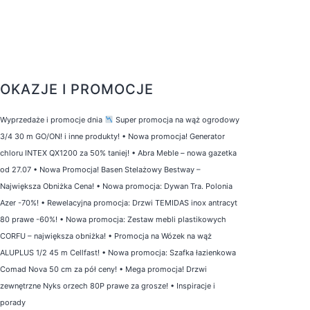
OKAZJE I PROMOCJE
Wyprzedaże i promocje dnia
Super promocja na wąż ogrodowy
3/4 30 m GO/ON! i inne produkty!
•
Nowa promocja! Generator
chloru INTEX QX1200 za 50% taniej!
•
Abra Meble – nowa gazetka
od 27.07
•
Nowa Promocja! Basen Stelażowy Bestway –
Największa Obniżka Cena!
•
Nowa promocja: Dywan Tra. Polonia
Azer -70%!
•
Rewelacyjna promocja: Drzwi TEMIDAS inox antracyt
80 prawe -60%!
•
Nowa promocja: Zestaw mebli plastikowych
CORFU – największa obniżka!
•
Promocja na Wózek na wąż
ALUPLUS 1/2 45 m Cellfast!
•
Nowa promocja: Szafka łazienkowa
Comad Nova 50 cm za pół ceny!
•
Mega promocja! Drzwi
zewnętrzne Nyks orzech 80P prawe za grosze!
•
Inspiracje i
porady