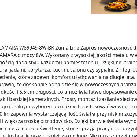
W CAMARA W89949-8W-BK Zuma Line Zaproś nowoczesność d
 CAMARA o mocy 8W. Wykonany z wysokiej jakości metalu w
nością doda stylu każdemu pomieszczeniu. Dzięki neutralnej 
ura, jadalni, korytarza, kuchni, salonu czy sypialni. Zinteg
tlenie, które zapewni komfort użytkowania na długie lata.
sprawia, że doskonale odnajdzie się w nowoczesnych aranżac
okości i 5,5 cm długości, co umożliwia łatwe dopasowanie 
ak i bardziej kameralnych. Prosty montaż i zasilanie siecio
ią go idealnym wyborem do różnych zastosowań wewnętrzny
 lm zapewnia wystarczającą ilość światła przy niskim zużyc
 i większą troskę o środowisko. Dzięki barwie światła wyn
 i nie za ciepłe oświetlenie, które sprzyja pracy i odpocz
ia jej instalację oraz późniejszą obsługę. Nie musisz przej