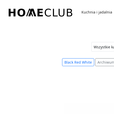
Przejdź
do
Kuchnia i jadalnia
treści
Homeclub
Black Red White
Archiwu