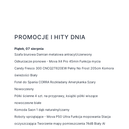
PROMOCJE I HITY DNIA
Piątek, 07 sierpnia
Szafa biurowa Damian metalowa antracyt/czerwony
Odkurzacze pionowe - Mova X4 Pro 45min Funkcja mycia
Candy Fresco 300 CNCQ2T620EW Pełny No Frost 205cm Komora
świeżości Biały
Fotel do Spania CORRA Rozkładany Amerykanka Szary
Nowoczesny
Półki ścienne 4 szt. na przyprawy, książki półki wiszące
nowoczesne białe
Komoda Saon 1 dąb naturalny/czarny
Roboty sprzątające - Mova P50 Ultra Funkcja mopowania Stacja
oczyszczająca Tworzenie mapy pomieszczenia 74dB Biały AI