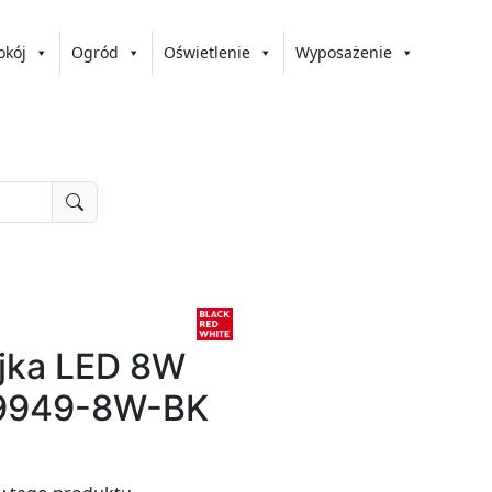
okój
Ogród
Oświetlenie
Wyposażenie
yjka LED 8W
949-8W-BK