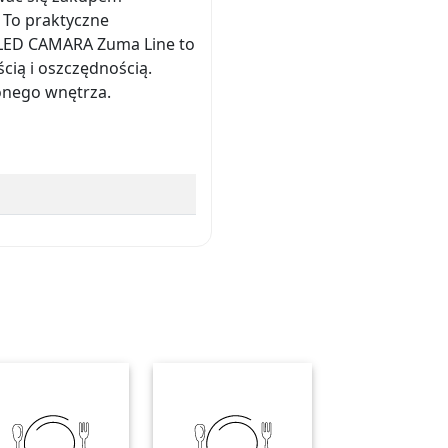
 To praktyczne
t LED CAMARA Zuma Line to
cią i oszczędnością.
onego wnętrza.