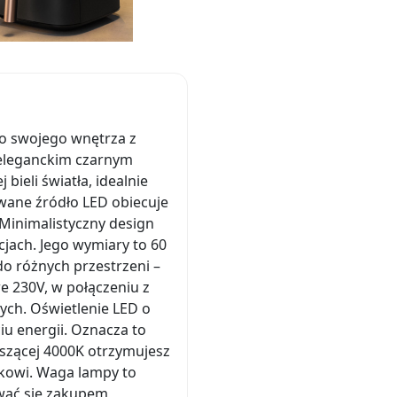
o swojego wnętrza z
 eleganckim czarnym
bieli światła, idealnie
rowane źródło LED obiecuje
 Minimalistyczny design
jach. Jego wymiary to 60
do różnych przestrzeni –
we 230V, w połączeniu z
ch. Oświetlenie LED o
iu energii. Oznacza to
oszącej 4000K otrzymujesz
ynkowi. Waga lampy to
mować się zakupem