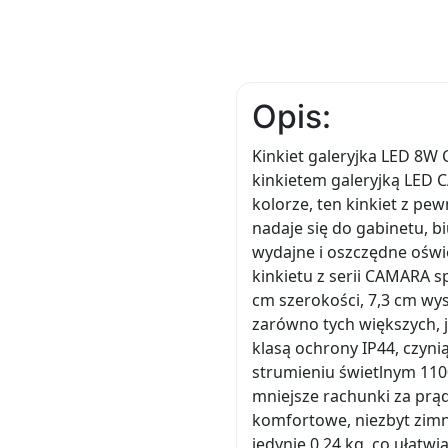
Opis:
Kinkiet galeryjka LED 8
kinkietem galeryjką LED
kolorze, ten kinkiet z pew
nadaje się do gabinetu, bi
wydajne i oszczędne oświe
kinkietu z serii CAMARA 
cm szerokości, 7,3 cm wys
zarówno tych większych, j
klasą ochrony IP44, czyn
strumieniu świetlnym 1100
mniejsze rachunki za prąd
komfortowe, niezbyt zimne
jedynie 0,24 kg, co ułatw