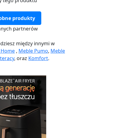
y tego produktu
obne produkty
nych partnerów
dziesz między innymi w
k Home
,
Meble Pumo
,
Meble
teracy
, oraz
Komfort
.