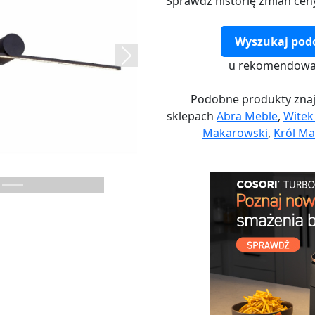
Sprawdź historię zmian cen
Wyszukaj pod
Next
u rekomendowa
Podobne produkty znaj
sklepach
Abra Meble
,
Wite
Makarowski
,
Król Ma