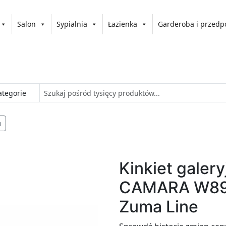
Salon
Sypialnia
Łazienka
Garderoba i przedp
m
Kinkiet galer
CAMARA W89
Zuma Line