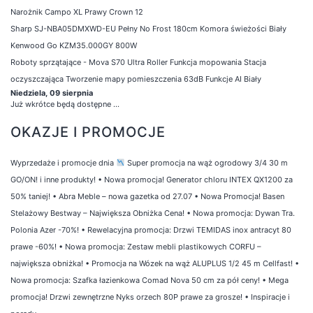
Narożnik Campo XL Prawy Crown 12
Sharp SJ-NBA05DMXWD-EU Pełny No Frost 180cm Komora świeżości Biały
Kenwood Go KZM35.000GY 800W
Roboty sprzątające - Mova S70 Ultra Roller Funkcja mopowania Stacja
oczyszczająca Tworzenie mapy pomieszczenia 63dB Funkcje AI Biały
Niedziela, 09 sierpnia
Już wkrótce będą dostępne ...
OKAZJE I PROMOCJE
Wyprzedaże i promocje dnia
Super promocja na wąż ogrodowy 3/4 30 m
GO/ON! i inne produkty!
•
Nowa promocja! Generator chloru INTEX QX1200 za
50% taniej!
•
Abra Meble – nowa gazetka od 27.07
•
Nowa Promocja! Basen
Stelażowy Bestway – Największa Obniżka Cena!
•
Nowa promocja: Dywan Tra.
Polonia Azer -70%!
•
Rewelacyjna promocja: Drzwi TEMIDAS inox antracyt 80
prawe -60%!
•
Nowa promocja: Zestaw mebli plastikowych CORFU –
największa obniżka!
•
Promocja na Wózek na wąż ALUPLUS 1/2 45 m Cellfast!
•
Nowa promocja: Szafka łazienkowa Comad Nova 50 cm za pół ceny!
•
Mega
promocja! Drzwi zewnętrzne Nyks orzech 80P prawe za grosze!
•
Inspiracje i