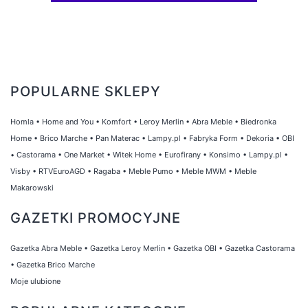
POPULARNE SKLEPY
Homla
•
Home and You
•
Komfort
•
Leroy Merlin
•
Abra Meble
•
Biedronka
Home
•
Brico Marche
•
Pan Materac
•
Lampy.pl
•
Fabryka Form
•
Dekoria
•
OBI
•
Castorama
•
One Market
•
Witek Home
•
Eurofirany
•
Konsimo
•
Lampy.pl
•
Visby
•
RTVEuroAGD
•
Ragaba
•
Meble Pumo
•
Meble MWM
•
Meble
Makarowski
GAZETKI PROMOCYJNE
Gazetka Abra Meble
•
Gazetka Leroy Merlin
•
Gazetka OBI
•
Gazetka Castorama
•
Gazetka Brico Marche
Moje ulubione