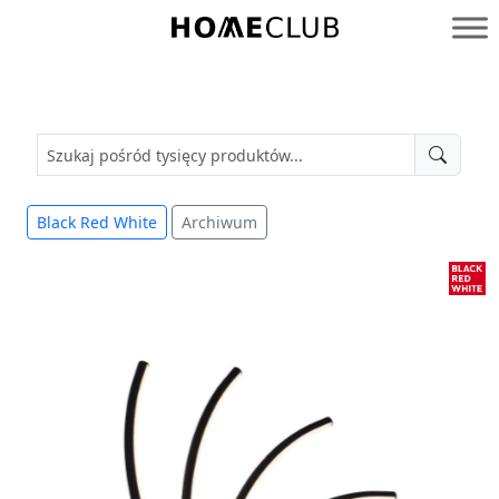
Przejdź
do
Homeclub
treści
Black Red White
Archiwum