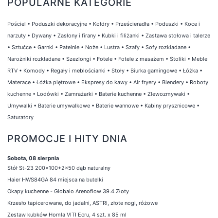
POPULARNE KATEGORIE
Pościel
•
Poduszki dekoracyjne
•
Kołdry
•
Prześcieradła
•
Poduszki
•
Koce i
narzuty
•
Dywany
•
Zasłony i firany
•
Kubki i filiżanki
•
Zastawa stołowa i talerze
•
Sztućce
•
Garnki
•
Patelnie
•
Noże
•
Lustra
•
Szafy
•
Sofy rozkładane
•
Narożniki rozkładane
•
Szezlongi
•
Fotele
•
Fotele z masażem
•
Stoliki
•
Meble
RTV
•
Komody
•
Regały i meblościanki
•
Stoły
•
Biurka gamingowe
•
Łóżka
•
Materace
•
Łóżka piętrowe
•
Ekspresy do kawy
•
Air fryery
•
Blendery
•
Roboty
kuchenne
•
Lodówki
•
Zamrażarki
•
Baterie kuchenne
•
Zlewozmywaki
•
Umywalki
•
Baterie umywalkowe
•
Baterie wannowe
•
Kabiny prysznicowe
•
Saturatory
PROMOCJE I HITY DNIA
Sobota, 08 sierpnia
Stół St-23 200x100+2x50 dąb naturalny
Haier HWS84GA 84 miejsca na butelki
Okapy kuchenne - Globalo Arenoflow 39.4 Złoty
Krzesło tapicerowane, do jadalni, ASTRI, złote nogi, różowe
Zestaw kubków Homla VITI Ecru, 4 szt. x 85 ml