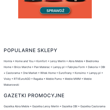
POPULARNE SKLEPY
Homla
•
Home and You
•
Komfort
•
Leroy Merlin
•
Abra Meble
•
Biedronka
Home
•
Brico Marche
•
Pan Materac
•
Lampy.pl
•
Fabryka Form
•
Dekoria
•
OBI
•
Castorama
•
One Market
•
Witek Home
•
Eurofirany
•
Konsimo
•
Lampy.pl
•
Visby
•
RTVEuroAGD
•
Ragaba
•
Meble Pumo
•
Meble MWM
•
Meble
Makarowski
GAZETKI PROMOCYJNE
Gazetka Abra Meble
•
Gazetka Leroy Merlin
•
Gazetka OBI
•
Gazetka Castorama