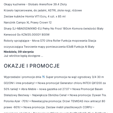
Okapy kuchenne - Globalo Arenoflow 39.4 Złoty
Krzesło tapicerowane, do jadalni, ASTRI, złote nogi, różowe
Zestaw kubków Homla VITI Ecru, 4 szt. x 85 ml
Narożnik Campo XL Prawy Crown 12
Sharp SJ-NBA05DMXWD-EU Pełny No Frost 180cm Komora świeżości Biały
Kenwood Go KZM35.000GY 800W
Roboty sprzątające - Mova S70 Ultra Roller Funkcja mopowania Stacja
oczyszczająca Tworzenie mapy pomieszczenia 63dB Funkcje AI Biały
Niedziela, 09 sierpnia
Już wkrótce będą dostępne ...
OKAZJE I PROMOCJE
Wyprzedaże i promocje dnia
Super promocja na wąż ogrodowy 3/4 30 m
GO/ON! i inne produkty!
•
Nowa promocja! Generator chloru INTEX QX1200 za
50% taniej!
•
Abra Meble – nowa gazetka od 27.07
•
Nowa Promocja! Basen
Stelażowy Bestway – Największa Obniżka Cena!
•
Nowa promocja: Dywan Tra.
Polonia Azer -70%!
•
Rewelacyjna promocja: Drzwi TEMIDAS inox antracyt 80
prawe -60%!
•
Nowa promocja: Zestaw mebli plastikowych CORFU –