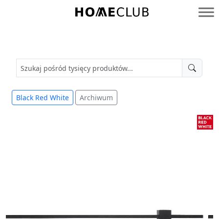
Przejdź
do
Homeclub
treści
Black Red White
Archiwum