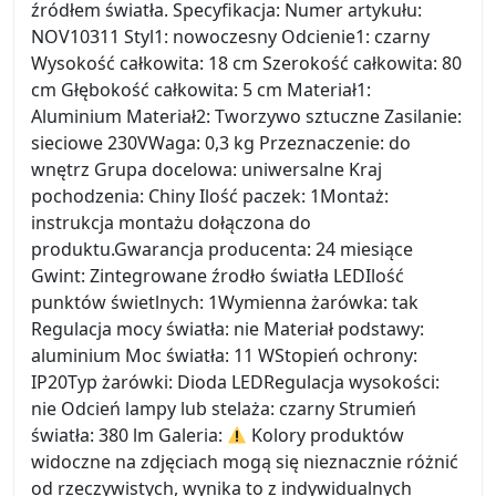
źródłem światła. Specyfikacja: Numer artykułu:
NOV10311 Styl1: nowoczesny Odcienie1: czarny
Wysokość całkowita: 18 cm Szerokość całkowita: 80
cm Głębokość całkowita: 5 cm Materiał1:
Aluminium Materiał2: Tworzywo sztuczne Zasilanie:
sieciowe 230VWaga: 0,3 kg Przeznaczenie: do
wnętrz Grupa docelowa: uniwersalne Kraj
pochodzenia: Chiny Ilość paczek: 1Montaż:
instrukcja montażu dołączona do
produktu.Gwarancja producenta: 24 miesiące
Gwint: Zintegrowane źrodło światła LEDIlość
punktów świetlnych: 1Wymienna żarówka: tak
Regulacja mocy światła: nie Materiał podstawy:
aluminium Moc światła: 11 WStopień ochrony:
IP20Typ żarówki: Dioda LEDRegulacja wysokości:
nie Odcień lampy lub stelaża: czarny Strumień
światła: 380 lm Galeria:
Kolory produktów
widoczne na zdjęciach mogą się nieznacznie różnić
od rzeczywistych, wynika to z indywidualnych