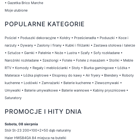
•
Gazetka Brico Marche
Moje ulubione
POPULARNE KATEGORIE
Pościel
•
Poduszki dekoracyjne
•
Kołdry
•
Prześcieradła
•
Poduszki
•
Koce i
narzuty
•
Dywany
•
Zasłony i firany
•
Kubki i filiżanki
•
Zastawa stołowa i talerze
•
Sztućce
•
Garnki
•
Patelnie
•
Noże
•
Lustra
•
Szafy
•
Sofy rozkładane
•
Narożniki rozkładane
•
Szezlongi
•
Fotele
•
Fotele z masażem
•
Stoliki
•
Meble
RTV
•
Komody
•
Regały i meblościanki
•
Stoły
•
Biurka gamingowe
•
Łóżka
•
Materace
•
Łóżka piętrowe
•
Ekspresy do kawy
•
Air fryery
•
Blendery
•
Roboty
kuchenne
•
Lodówki
•
Zamrażarki
•
Baterie kuchenne
•
Zlewozmywaki
•
Umywalki
•
Baterie umywalkowe
•
Baterie wannowe
•
Kabiny prysznicowe
•
Saturatory
PROMOCJE I HITY DNIA
Sobota, 08 sierpnia
Stół St-23 200x100+2x50 dąb naturalny
Haier HWS84GA 84 miejsca na butelki